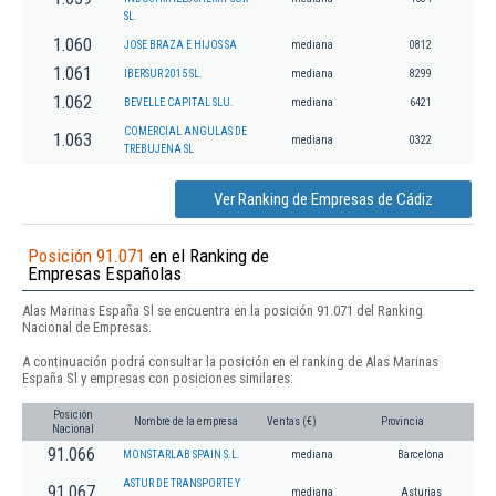
SL.
1.060
JOSE BRAZA E HIJOS SA
mediana
0812
1.061
IBERSUR 2015 SL.
mediana
8299
1.062
BEVELLE CAPITAL SLU.
mediana
6421
COMERCIAL ANGULAS DE
1.063
mediana
0322
TREBUJENA SL
Ver Ranking de Empresas de Cádiz
Posición 91.071
en el Ranking de
Empresas Españolas
Alas Marinas España Sl se encuentra en la posición 91.071 del Ranking
Nacional de Empresas.
A continuación podrá consultar la posición en el ranking de Alas Marinas
España Sl y empresas con posiciones similares:
Posición
Nombre de la empresa
Ventas (€)
Provincia
Nacional
91.066
MONSTARLAB SPAIN S.L.
mediana
Barcelona
ASTUR DE TRANSPORTE Y
91.067
mediana
Asturias