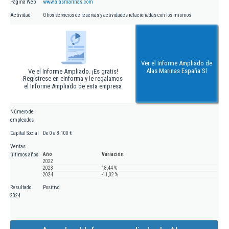
Página Web
www.alasmarinas.com
Actividad
Otros servicios de reservas y actividades relacionadas con los mismos
Ver el Informe Ampliado de
Alas Marinas España Sl
Ve el Informe Ampliado. ¡Es gratis!
Regístrese en eInforma y le regalamos
el Informe Ampliado de esta empresa
Número de
empleados
Capital Social
De 0 a 3.100 €
Ventas
Año
Variación
últimos años
2022
2023
18,44 %
2024
-11,02 %
Resultado
Positivo
2024