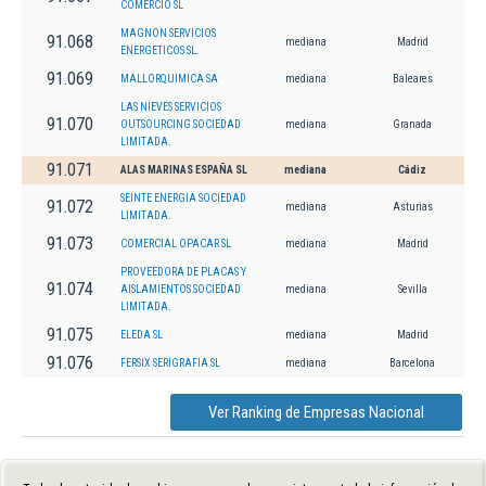
COMERCIO SL
MAGNON SERVICIOS
91.068
mediana
Madrid
ENERGETICOS SL.
91.069
MALLORQUIMICA SA
mediana
Baleares
LAS NIEVES SERVICIOS
91.070
OUTSOURCING SOCIEDAD
mediana
Granada
LIMITADA.
91.071
ALAS MARINAS ESPAÑA SL
mediana
Cádiz
SEINTE ENERGIA SOCIEDAD
91.072
mediana
Asturias
LIMITADA.
91.073
COMERCIAL OPACAR SL
mediana
Madrid
PROVEEDORA DE PLACAS Y
91.074
AISLAMIENTOS SOCIEDAD
mediana
Sevilla
LIMITADA.
91.075
ELEDA SL
mediana
Madrid
91.076
FERSIX SERIGRAFIA SL
mediana
Barcelona
Ver Ranking de Empresas Nacional