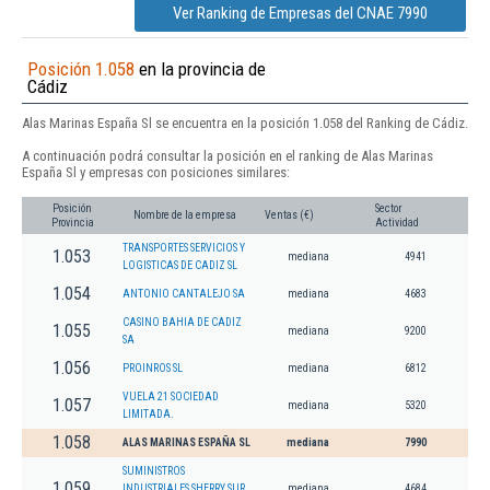
Ver Ranking de Empresas del CNAE 7990
Posición 1.058
en la provincia de
Cádiz
Alas Marinas España Sl se encuentra en la posición 1.058 del Ranking de Cádiz.
A continuación podrá consultar la posición en el ranking de Alas Marinas
España Sl y empresas con posiciones similares:
Posición
Sector
Nombre de la empresa
Ventas (€)
Provincia
Actividad
TRANSPORTES SERVICIOS Y
1.053
mediana
4941
LOGISTICAS DE CADIZ SL
1.054
ANTONIO CANTALEJO SA
mediana
4683
CASINO BAHIA DE CADIZ
1.055
mediana
9200
SA
1.056
PROINROS SL
mediana
6812
VUELA 21 SOCIEDAD
1.057
mediana
5320
LIMITADA.
1.058
ALAS MARINAS ESPAÑA SL
mediana
7990
SUMINISTROS
1.059
INDUSTRIALES SHERRY SUR
mediana
4684