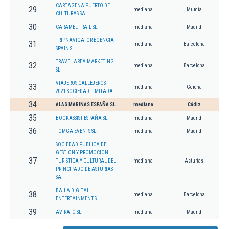
CARTAGENA PUERTO DE
29
mediana
Murcia
CULTURAS SA
30
CARAMEL TRAIL SL.
mediana
Madrid
TRIPNAVIGATOR-EGENCIA
31
mediana
Barcelona
SPAIN SL
TRAVEL AREA MARKETING
32
mediana
Barcelona
SL
VIAJEROS CALLEJEROS
33
mediana
Gerona
2021 SOCIEDAD LIMITADA.
34
ALAS MARINAS ESPAÑA SL
mediana
Cádiz
35
BOOKASSIST ESPAÑA SL.
mediana
Madrid
36
TOMGA EVENTS SL.
mediana
Madrid
SOCIEDAD PUBLICA DE
GESTION Y PROMOCION
37
TURISTICA Y CULTURAL DEL
mediana
Asturias
PRINCIPADO DE ASTURIAS
SA.
BAILA DIGITAL
38
mediana
Barcelona
ENTERTAINMENT S.L.
39
AVIRATO SL.
mediana
Madrid