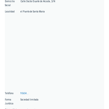
Domicilio
Calle Doctor Duarte de Acosta , S/N
Social
Localidad
el Puerto de Santa Maria
Teléfono
95654...
Forma
Sociedad limitada
Jurídica