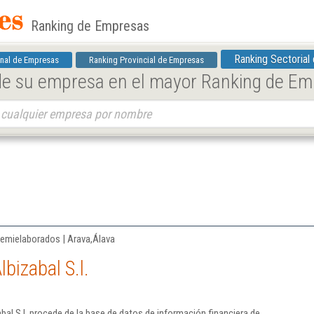
Ranking de Empresas
Ranking Sectorial
nal de Empresas
Ranking Provincial de Empresas
 de su empresa en el mayor Ranking de E
emielaborados | Arava,Álava
bizabal S.l.
al S.l. procede de la base de datos de información financiera de