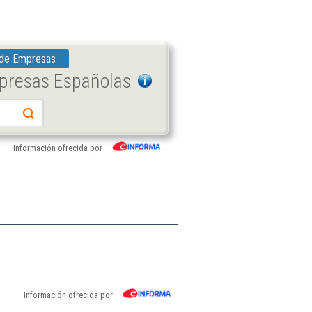
 de Empresas
mpresas Españolas
Información ofrecida por
Información ofrecida por