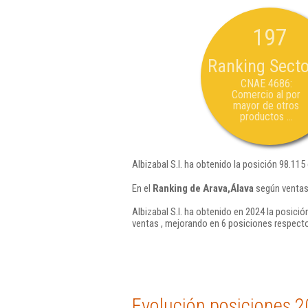
197
Ranking Secto
CNAE 4686:
Comercio al por
mayor de otros
productos ...
Albizabal S.l. ha obtenido la posición 98.115
En el
Ranking de Arava,Álava
según ventas,
Albizabal S.l. ha obtenido en 2024 la posició
ventas , mejorando en 6 posiciones respecto
Evolución posiciones 2