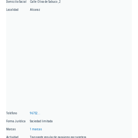
Domicilio Social
Calle Oliva de Sabuco , 2
Localidad
Alcaraz
Teléfono
96752...
Forma Jurídica
Sociedad limitada
Marcas
1 marcas
Actividad
Transporte regular de pasajeros por carretera