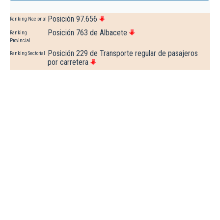
Posición 97.656
Ranking Nacional
Posición 763 de Albacete
Ranking
Provincial
Posición 229 de Transporte regular de pasajeros
Ranking Sectorial
por carretera