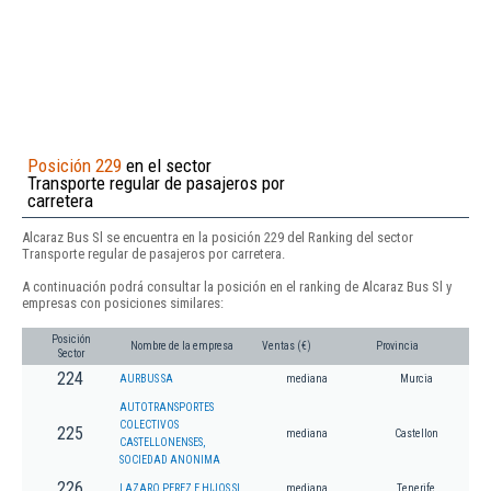
Posición 229
en el sector
Transporte regular de pasajeros por
carretera
Alcaraz Bus Sl se encuentra en la posición 229 del Ranking del sector
Transporte regular de pasajeros por carretera.
A continuación podrá consultar la posición en el ranking de Alcaraz Bus Sl y
empresas con posiciones similares:
Posición
Nombre de la empresa
Ventas (€)
Provincia
Sector
224
AURBUS SA
mediana
Murcia
AUTOTRANSPORTES
COLECTIVOS
225
mediana
Castellon
CASTELLONENSES,
SOCIEDAD ANONIMA
226
LAZARO PEREZ E HIJOS SL
mediana
Tenerife