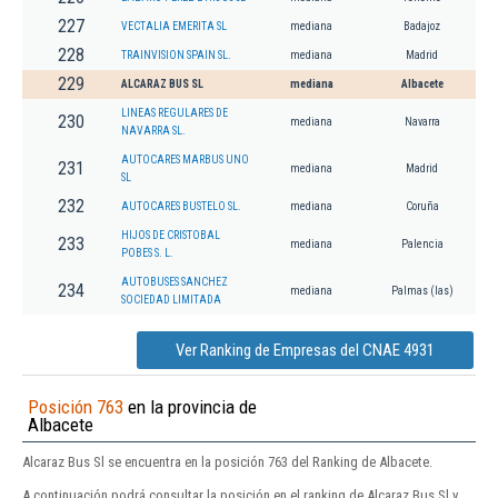
227
VECTALIA EMERITA SL
mediana
Badajoz
228
TRAINVISION SPAIN SL.
mediana
Madrid
229
ALCARAZ BUS SL
mediana
Albacete
LINEAS REGULARES DE
230
mediana
Navarra
NAVARRA SL.
AUTOCARES MARBUS UNO
231
mediana
Madrid
SL
232
AUTOCARES BUSTELO SL.
mediana
Coruña
HIJOS DE CRISTOBAL
233
mediana
Palencia
POBES S. L.
AUTOBUSES SANCHEZ
234
mediana
Palmas (las)
SOCIEDAD LIMITADA
Ver Ranking de Empresas del CNAE 4931
Posición 763
en la provincia de
Albacete
Alcaraz Bus Sl se encuentra en la posición 763 del Ranking de Albacete.
A continuación podrá consultar la posición en el ranking de Alcaraz Bus Sl y