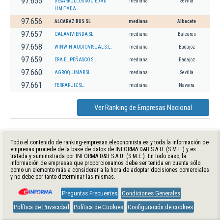
97.655
DESARROLLOS SOCIEDAD
mediana
Sevilla
LIMITADA.
97.656
ALCARAZ BUS SL
mediana
Albacete
97.657
CALAVIVIENDA SL
mediana
Baleares
97.658
WINWIN AUDIOVISUAL S.L.
mediana
Badajoz
97.659
ERA EL PEÑASCO SL
mediana
Badajoz
97.660
AGROQUIMAR SL
mediana
Sevilla
97.661
TERRARUIZ SL.
mediana
Navarra
Ver Ranking de Empresas Nacional
Todo el contenido de ranking-empresas.eleconomista.es y toda la información de
empresas procede de la base de datos de INFORMA D&B S.A.U. (S.M.E.) y es
tratada y suministrada por INFORMA D&B S.A.U. (S.M.E.). En todo caso, la
información de empresas que proporcionamos debe ser tenida en cuenta sólo
como un elemento más a considerar a la hora de adoptar decisiones comerciales
y no debe por tanto determinar las mismas.
Preguntas Frecuentes
Condiciones Generales
Política de Privacidad
Política de Cookies
Configuración de cookies