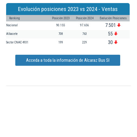
Evolución posiciones 2023 vs 2024 - Ventas
Ranking
Posición 2023
Posición 2024
Evolución Posiciones
7.501
Nacional
90.155
97.656
55
Albacete
708
763
30
Sector CNAE 4931
199
229
Acceda a toda la información de Alcaraz Bus Sl