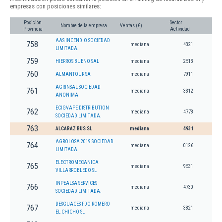
empresas con posiciones similares:
Posición
Sector
Nombre de la empresa
Ventas (€)
Provincia
Actividad
AAS INCENDIO SOCIEDAD
758
mediana
4321
LIMITADA.
759
HIERROS BUENO SAL
mediana
2513
760
ALMANTOUR SA
mediana
7911
AGRINSAL SOCIEDAD
761
mediana
3312
ANONIMA
ECIGVAPE DISTRIBUTION
762
mediana
4778
SOCIEDAD LIMITADA.
763
ALCARAZ BUS SL
mediana
4931
AGROLOSA 2019 SOCIEDAD
764
mediana
0126
LIMITADA.
ELECTROMECANICA
765
mediana
9531
VILLARROBLEDO SL
INPEALSA SERVICES
766
mediana
4730
SOCIEDAD LIMITADA.
DESGUACES FDO ROMERO
767
mediana
3821
EL CHICHO SL