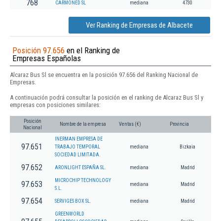
768
CARMONED SL
mediana
4730
Ver Ranking de Empresas de Albacete
Posición 97.656
en el Ranking de
Empresas Españolas
Alcaraz Bus Sl se encuentra en la posición 97.656 del Ranking Nacional de
Empresas.
A continuación podrá consultar la posición en el ranking de Alcaraz Bus Sl y
empresas con posiciones similares:
Posición
Nombre de la empresa
Ventas (€)
Provincia
Nacional
INERMAN EMPRESA DE
97.651
TRABAJO TEMPORAL
mediana
Bizkaia
SOCIEDAD LIMITADA.
97.652
ARONLIGHT ESPAÑA SL.
mediana
Madrid
MICROCHIP TECHNOLOGY
97.653
mediana
Madrid
S.L.
97.654
SERVIGES BOX SL.
mediana
Madrid
GREENWORLD