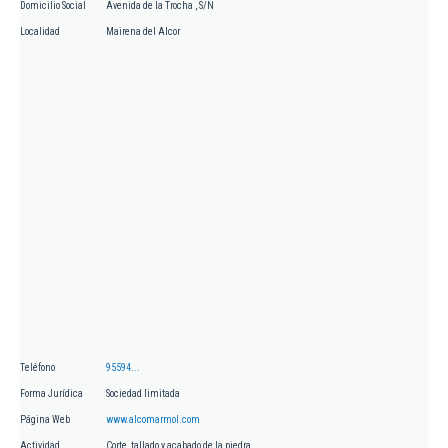
Domicilio Social
Avenida de la Trocha , S/N
Localidad
Mairena del Alcor
Teléfono
95594...
Forma Jurídica
Sociedad limitada
Página Web
www.alcomarmol.com
Actividad
Corte, tallado y acabado de la piedra