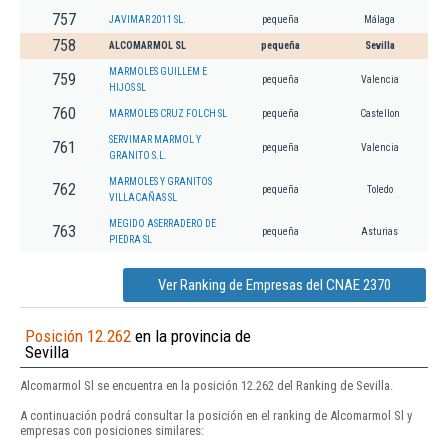
757
JAVIMAR 2011 SL.
pequeña
Málaga
758
ALCOMARMOL SL
pequeña
Sevilla
MARMOLES GUILLEM E
759
pequeña
Valencia
HIJOS SL
760
MARMOLES CRUZ FOLCH SL
pequeña
Castellon
SERVIMAR MARMOL Y
761
pequeña
Valencia
GRANITO S.L.
MARMOLES Y GRANITOS
762
pequeña
Toledo
VILLACAÑAS SL
MEGIDO ASERRADERO DE
763
pequeña
Asturias
PIEDRA SL
Ver Ranking de Empresas del CNAE 2370
Posición 12.262
en la provincia de
Sevilla
Alcomarmol Sl se encuentra en la posición 12.262 del Ranking de Sevilla.
A continuación podrá consultar la posición en el ranking de Alcomarmol Sl y
empresas con posiciones similares: