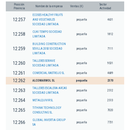
Posición
Sector
Nombre de la empresa
Ventas (€)
Provincia
Actividad
ECOSES HEALTHY FRUITS
12.257
AND VEGETABLES
pequeña
4631
SOCIEDAD LIMITADA.
CUKI TEMPO SOCIEDAD
12.258
pequeña
1812
LIMITADA.
BUILDING CONSTRUCTION
12.259
SEVILLA 2050 SOCIEDAD
pequeña
7111
LIMITADA.
TALLERES SERINVE
12.260
pequeña
9531
SOCIEDAD LIMITADA.
12.261
COMERCIAL RASTROJO SL
pequeña
4689
12.262
ALCOMARMOL SL
pequeña
2370
TALLERES ESCALERA ARCAS
12.263
pequeña
2512
SOCIEDAD LIMITADA.
12.264
METALQUIVIR SL
pequeña
2513
TITHINK TECHNOLOGY
12.265
pequeña
7020
CONSULTING SL.
GLOBAL INVERTIA GROUP
12.266
pequeña
7731
SA