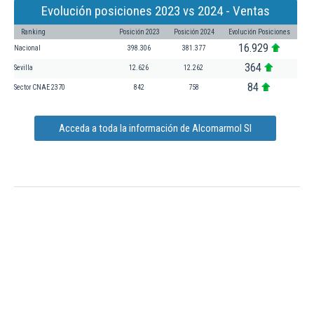
Evolución posiciones 2023 vs 2024 - Ventas
Ranking
Posición 2023
Posición 2024
Evolución Posiciones
16.929
Nacional
398.306
381.377
364
Sevilla
12.626
12.262
84
Sector CNAE 2370
842
758
Acceda a toda la información de Alcomarmol Sl