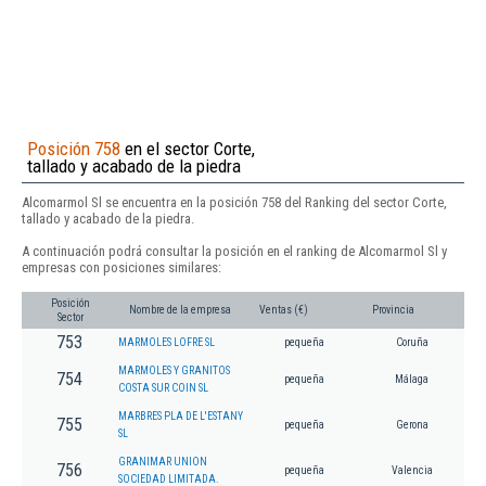
Posición 758
en el sector Corte,
tallado y acabado de la piedra
Alcomarmol Sl se encuentra en la posición 758 del Ranking del sector Corte,
tallado y acabado de la piedra.
A continuación podrá consultar la posición en el ranking de Alcomarmol Sl y
empresas con posiciones similares:
Posición
Nombre de la empresa
Ventas (€)
Provincia
Sector
753
MARMOLES LOFRE SL
pequeña
Coruña
MARMOLES Y GRANITOS
754
pequeña
Málaga
COSTA SUR COIN SL
MARBRES PLA DE L'ESTANY
755
pequeña
Gerona
SL
GRANIMAR UNION
756
pequeña
Valencia
SOCIEDAD LIMITADA.