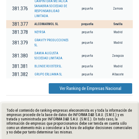
CARPINTERIA METALICA
SANABRIA SOCIEDAD DE
381.376
pequeña
Zamora
RESPONSABILIDAD
LIMITADA.
381.377
ALCOMARMOL SL
pequeña
Sevilla
381.378
NEYR SA
pequeña
Madrid
GRAVITY PRODUCCIONES
381.379
pequeña
Madrid
SL.
DAMIA AUGUSTA
381.380
pequeña
Zaragoza
SOCIEDAD LIMITADA.
381.381
BLONDE ROOSTER SL.
pequeña
Madrid
381.382
GRUPO ERLUAMA SL
pequeña
Albacete
Ver Ranking de Empresas Nacional
Todo el contenido de ranking-empresas.eleconomista.es y toda la información de
empresas procede de la base de datos de INFORMA D&B S.A.U. (S.M.E.) y es
tratada y suministrada por INFORMA D&B S.A.U. (S.M.E.). En todo caso, la
información de empresas que proporcionamos debe ser tenida en cuenta sólo
como un elemento más a considerar a la hora de adoptar decisiones comerciales
y no debe por tanto determinar las mismas.