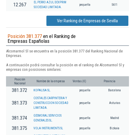
EL PERRO AZUL DEXPRIM
12.267
pequeña
5611
SOCIEDAD LIMITADA.
Ver Ranking de Empresas de Sevilla
Posición 381.377
en el Ranking de
Empresas Españolas
Alcomarmol Sl se encuentra en la posición 381.377 del Ranking Nacional de
Empresas.
A continuación podrá consultar la posición en el ranking de Alcomarmol Sl y
empresas con posiciones similares:
Posición
Nombre de la empresa
Ventas (€)
Provincia
Nacional
381.372
KOPALISA SL.
pequeña
Barcelona
COSTALES CARPINTERIA Y
381.373
CONSTRUCCION SOCIEDAD
pequeña
Asturias
LIMITADA.
GESMORAL SERVICIOS
381.374
pequeña
Madrid
GENERALES SL.
381.375
VOLA INSTRUMENTS SL
pequeña
Bizkaia