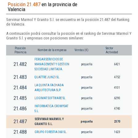
Posición 21.487
en la provincia de
Valencia
Servimar Marmol Y Granito S.l. se encuentra en la posición 21.487 del Ranking
de Valencia.
A continuación podrá consultar la posición en el ranking de Servimar Marmol Y
Granito S.l. y empresas con posiciones similares:
Posición
Sector
Nombre de la empresa
Ventas (€)
Provincia
Actividad
FERGAR SERVICIOS DE
21.482
MANAGEMENT Y GESTION
pequeña
6421
SOCIEDAD LIMITADA.
21.483
QUATTRE JUNZI SL.
pequeña
4752
LA QUINTA FACHADA
21.484
pequeña
4101
ARQUITECTURA SLP.
21.485
LOGIMAT SOFTWARE SL
pequeña
6290
INFORMATICA CROMYSAT
21.486
pequeña
4740
S.L.
SERVIMAR MARMOL Y
21.487
pequeña
2370
GRANITO S.L.
21.488
GRUPO FORESTIA 360 SL.
pequeña
1623