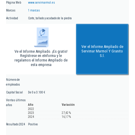
Página Web
www.servimarmol.es
Marcas
1 marcas
Actividad
Corte, tallado y acabado de la piedra
Ver el Informe Ampliado de
Servimar Marmol Y Granito
Ve el Informe Ampliado. ¡Es gratis!
Regístrese en eInforma y le
S.l.
regalamos el Informe Ampliado de
esta empresa
Número de
empleados
Capital Social
De 0 a 3.100 €
Ventas últimos
Año
Variación
años
2022
2023
27,42 %
2024
16,17 %
Resultado 2024
Positivo