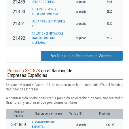
21.489
GRUINOR GRUP SL.
pequeña
6421
LIBA INVESTMENTS
21.490
pequeña
6820
SOCIEDAD LIMITADA
ALBA Y CABEDO ASESORES
21.491
pequeña
6920
SL
SOLUCIONES METALICAS
21.492
BARTOR SOCIEDAD
pequeña
2512
LIMITADA.
Ver Ranking de Empresas de Valencia
Posición 381.874
en el Ranking de
Empresas Españolas
Servimar Marmol Y Granito S.l. se encuentra en la posición 381.874 del Ranking
Nacional de Empresas.
A continuación podrá consultar la posición en el ranking de Servimar Marmol Y
Granito S.l. y empresas con posiciones similares:
Posición
Nombre de la empresa
Ventas (€)
Provincia
Nacional
ECOANDES IMPORT
381.869
pequeña
Madrid
EXPORT SL.