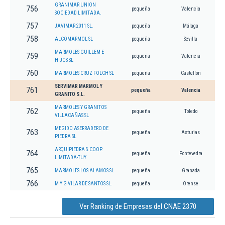
GRANIMAR UNION
756
pequeña
Valencia
SOCIEDAD LIMITADA.
757
JAVIMAR 2011 SL.
pequeña
Málaga
758
ALCOMARMOL SL
pequeña
Sevilla
MARMOLES GUILLEM E
759
pequeña
Valencia
HIJOS SL
760
MARMOLES CRUZ FOLCH SL
pequeña
Castellon
SERVIMAR MARMOL Y
761
pequeña
Valencia
GRANITO S.L.
MARMOLES Y GRANITOS
762
pequeña
Toledo
VILLACAÑAS SL
MEGIDO ASERRADERO DE
763
pequeña
Asturias
PIEDRA SL
ARQUIPIEDRA S.COOP.
764
pequeña
Pontevedra
LIMITADA-TUY
765
MARMOLES LOS ALAMOS SL
pequeña
Granada
766
M Y G VILAR DE SANTOS SL.
pequeña
Orense
Ver Ranking de Empresas del CNAE 2370