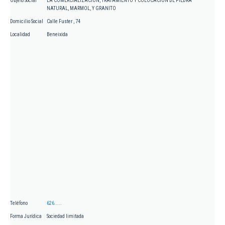
Objeto Social
LA COMERCIALIZACION, TRATAMIENTO Y COLOCACION DE PIEDRA
NATURAL, MARMOL, Y GRANITO
Domicilio Social
Calle Fuster , 74
Localidad
Beneixida
Teléfono
626.....
Forma Jurídica
Sociedad limitada