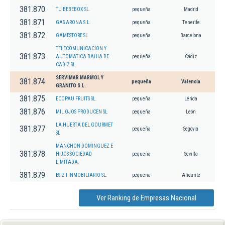
381.870
TU BEBEBOX SL.
pequeña
Madrid
381.871
GAS ARONA S.L.
pequeña
Tenerife
381.872
GAMESTORE SL
pequeña
Barcelona
TELECOMUNICACION Y
381.873
AUTOMATICA BAHIA DE
pequeña
Cádiz
CADIZ SL.
SERVIMAR MARMOL Y
381.874
pequeña
Valencia
GRANITO S.L.
381.875
ECOPAU FRUITS SL.
pequeña
Lérida
381.876
MIL OJOS PRODUCEN SL
pequeña
León
LA HUERTA DEL GOURMET
381.877
pequeña
Segovia
SL
MANCHON DOMINGUEZ E
381.878
HIJOS SOCIEDAD
pequeña
Sevilla
LIMITADA.
381.879
ESIZ I INMOBILIARIO SL.
pequeña
Alicante
Ver Ranking de Empresas Nacional