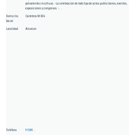
polivalentes multiuso. - La celebración de todo tipo de actos publicitarios, eventos,
exposiciones y congresos. - ...
Domicilio
Carretera M-506
Social
Localidad
Alcorcon
Teléfono
91088...