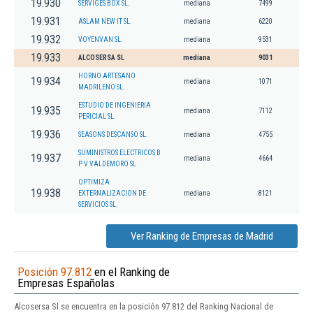
19.930
SERVIGES BOX SL.
mediana
7499
19.931
ASLAM NEW IT SL.
mediana
6220
19.932
VOYENVAN SL.
mediana
9531
19.933
ALCOSERSA SL
mediana
9031
HORNO ARTESANO
19.934
mediana
1071
MADRILENO SL.
ESTUDIO DE INGENIERIA
19.935
mediana
7112
PERICIAL SL.
19.936
SEASONS DESCANSO SL.
mediana
4755
SUMINISTROS ELECTRICOS B
19.937
mediana
4664
P V VALDEMORO SL
OPTIMIZA
19.938
EXTERNALIZACION DE
mediana
8121
SERVICIOS SL.
Ver Ranking de Empresas de Madrid
Posición 97.812
en el Ranking de
Empresas Españolas
Alcosersa Sl se encuentra en la posición 97.812 del Ranking Nacional de