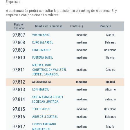
Empresas.
A continuación podrá consultar la posición en el ranking de Alcosersa Sl y
empresas con posiciones similares:
Posición
Nombre de la empresa
Ventas (€)
Provincia
Nacional
97.807
VOYENVAN SL.
mediana
Madrid
97.808
EURO SALARD SL.
mediana
Baleares
97.809
GINECIMA SLP.
mediana
Barcelona
97.810
FUSTERIA SAIS SL
mediana
Gerona
MATERIALES DE
97.811
CONSTRUCCION VALLE DEL
mediana
Cáceres
JERTE EL CANARIO SL
97.812
ALCOSERSA SL
mediana
Madrid
97.813
LONIMARE SL
mediana
Alicante
SANTA AMALIA 9 STREET
97.814
mediana
Valencia
SOCIEDAD LIMITADA.
97.815
TEULES 2001 SL
mediana
Barcelona
97.816
AIRES DE LLOSETA SL
mediana
Baleares
HORNO ARTESANO
97.817
mediana
Madrid
MADRILENO SL.