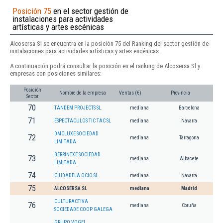
Posición 75
en el sector gestión de
instalaciones para actividades
artísticas y artes escénicas
Alcosersa Sl se encuentra en la posición 75 del Ranking del sector gestión de
instalaciones para actividades artísticas y artes escénicas.
A continuación podrá consultar la posición en el ranking de Alcosersa Sl y
empresas con posiciones similares:
Posición
Nombre de la empresa
Ventas (€)
Provincia
Sector
70
TANDEM PROJECTS SL.
mediana
Barcelona
71
ESPECTACULOS TIC TAC SL
mediana
Navarra
DMCLUXE SOCIEDAD
72
mediana
Tarragona
LIMITADA.
BERRINTXE SOCIEDAD
73
mediana
Albacete
LIMITADA.
74
CIUDADELA OCIO SL.
mediana
Navarra
75
ALCOSERSA SL
mediana
Madrid
CULTURACTIVA
76
mediana
Coruña
SOCIEDADE COOP GALEGA
GRUPO VOGEL