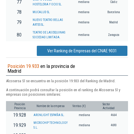
77
mediana
Cádiz
HOSTELERIA Y OCIO SL.
78
MUCALUD SL
mediana
Barcelona
NUEVO TEATRO BELLAS
79
mediana
Madrid
ARTES SL.
TEATRO DE LAS ESQUINAS
80
mediana
Zaragoza
SOCIEDAD LIMITADA.
Ver Ranking de Empresas del CNAE 9031
Posición 19.933
en la provincia de
Madrid
Alcosersa Sl se encuentra en la posición 19.933 del Ranking de Madrid.
A continuación podrá consultar la posición en el ranking de Alcosersa Sl y
empresas con posiciones similares:
Posición
Sector
Nombre de la empresa
Ventas (€)
Provincia
Actividad
19.928
ARONLIGHT ESPAÑA SL.
mediana
4664
MICROCHIP TECHNOLOGY
19.929
mediana
4690
S.L.