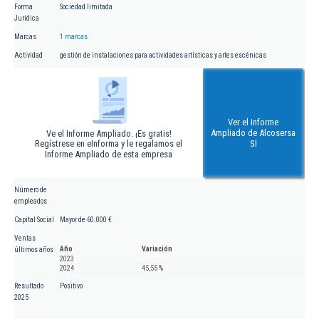
Forma
Sociedad limitada
Jurídica
Marcas
1 marcas
Actividad
gestión de instalaciones para actividades artísticas y artes escénicas
Ver el Informe
Ampliado de Alcosersa
Ve el Informe Ampliado. ¡Es gratis!
Regístrese en eInforma y le regalamos el
Sl
Informe Ampliado de esta empresa
Número de
empleados
Capital Social
Mayor de 60.000 €
Ventas
Año
Variación
últimos años
2023
2024
45,55 %
Resultado
Positivo
2025