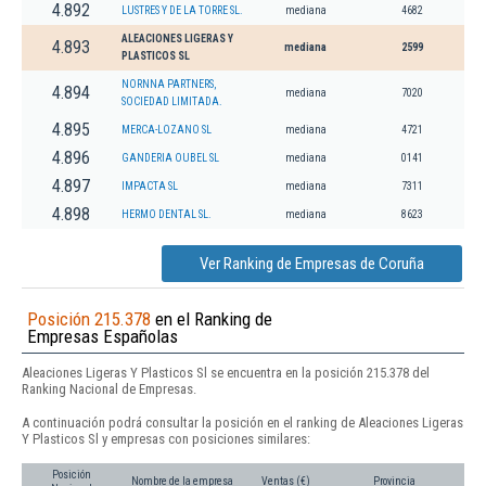
4.892
LUSTRES Y DE LA TORRE SL.
mediana
4682
ALEACIONES LIGERAS Y
4.893
mediana
2599
PLASTICOS SL
NORNNA PARTNERS,
4.894
mediana
7020
SOCIEDAD LIMITADA.
4.895
MERCA-LOZANO SL
mediana
4721
4.896
GANDERIA OUBEL SL
mediana
0141
4.897
IMPACTA SL
mediana
7311
4.898
HERMO DENTAL SL.
mediana
8623
Ver Ranking de Empresas de Coruña
Posición 215.378
en el Ranking de
Empresas Españolas
Aleaciones Ligeras Y Plasticos Sl se encuentra en la posición 215.378 del
Ranking Nacional de Empresas.
A continuación podrá consultar la posición en el ranking de Aleaciones Ligeras
Y Plasticos Sl y empresas con posiciones similares:
Posición
Nombre de la empresa
Ventas (€)
Provincia