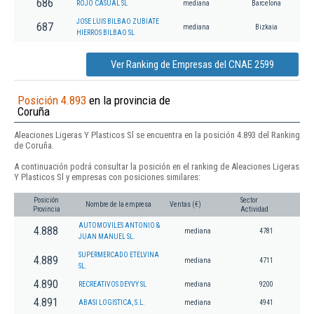
686
ROJO CASUAL SL
mediana
Barcelona
JOSE LUIS BILBAO ZUBIATE
687
mediana
Bizkaia
HIERROS BILBAO SL
Ver Ranking de Empresas del CNAE 2599
Posición 4.893
en la provincia de
Coruña
Aleaciones Ligeras Y Plasticos Sl se encuentra en la posición 4.893 del Ranking
de Coruña.
A continuación podrá consultar la posición en el ranking de Aleaciones Ligeras
Y Plasticos Sl y empresas con posiciones similares:
Posición
Sector
Nombre de la empresa
Ventas (€)
Provincia
Actividad
AUTOMOVILES ANTONIO &
4.888
mediana
4781
JUAN MANUEL SL.
SUPERMERCADO ETELVINA
4.889
mediana
4711
SL.
4.890
RECREATIVOS DEYVY SL
mediana
9200
4.891
ABASI LOGISTICA, S.L.
mediana
4941