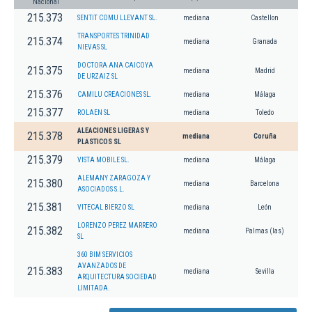
Nacional
215.373
SENTIT COMU LLEVANT SL.
mediana
Castellon
TRANSPORTES TRINIDAD
215.374
mediana
Granada
NIEVAS SL
DOCTORA ANA CAICOYA
215.375
mediana
Madrid
DE URZAIZ SL
215.376
CAMILU CREACIONES SL.
mediana
Málaga
215.377
ROLAEN SL
mediana
Toledo
ALEACIONES LIGERAS Y
215.378
mediana
Coruña
PLASTICOS SL
215.379
VISTA MOBILE SL.
mediana
Málaga
ALEMANY ZARAGOZA Y
215.380
mediana
Barcelona
ASOCIADOS S.L.
215.381
VITECAL BIERZO SL
mediana
León
LORENZO PEREZ MARRERO
215.382
mediana
Palmas (las)
SL
360 BIM SERVICIOS
AVANZADOS DE
215.383
mediana
Sevilla
ARQUITECTURA SOCIEDAD
LIMITADA.