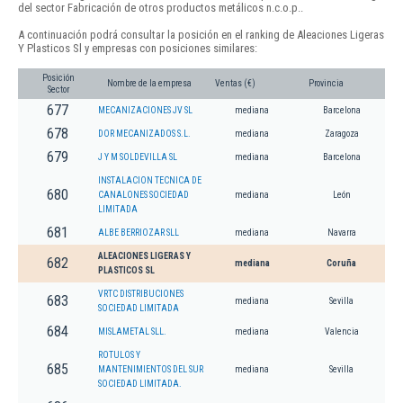
del sector Fabricación de otros productos metálicos n.c.o.p..
A continuación podrá consultar la posición en el ranking de Aleaciones Ligeras
Y Plasticos Sl y empresas con posiciones similares:
Posición
Nombre de la empresa
Ventas (€)
Provincia
Sector
677
MECANIZACIONES JV SL
mediana
Barcelona
678
DOR MECANIZADOS S.L.
mediana
Zaragoza
679
J Y M SOLDEVILLA SL
mediana
Barcelona
INSTALACION TECNICA DE
680
CANALONES SOCIEDAD
mediana
León
LIMITADA
681
ALBE BERRIOZAR SLL
mediana
Navarra
ALEACIONES LIGERAS Y
682
mediana
Coruña
PLASTICOS SL
VRTC DISTRIBUCIONES
683
mediana
Sevilla
SOCIEDAD LIMITADA
684
MISLAMETAL SLL.
mediana
Valencia
ROTULOS Y
685
MANTENIMIENTOS DEL SUR
mediana
Sevilla
SOCIEDAD LIMITADA.