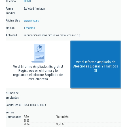
Teléfono
98128...
Forma
Sociedad limitada
Jurídica
Página Web
www.alyp.es
Marcas
1 marcas
Actividad
Fabricación de otros productos metálicos n.c.o.p.
Ver el Informe Ampliado de
Aleaciones Ligeras Y Plasticos
Ve el Informe Ampliado. ¡Es gratis!
Regístrese en eInforma y le
Sl
regalamos el Informe Ampliado de
esta empresa
Número de
empleados
Capital Social
De 3.100 a 60.000 €
Ventas
Año
Variación
últimos años
2023
2024
3,53 %