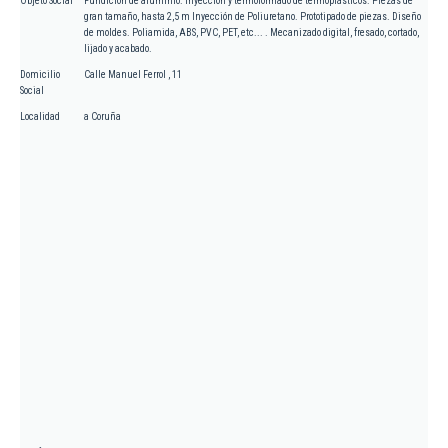
Objeto Social
Fundición de aluminio. Inyección y termoformado de termoplásticos. Piezas de
gran tamaño, hasta 2,5 m Inyección de Poliuretano. Prototipado de piezas. Diseño
de moldes. Poliamida, ABS, PVC, PET, etc... . Mecanizado digital, fresado, cortado,
lijado y acabado.
Domicilio
Calle Manuel Ferrol , 11
Social
Localidad
a Coruña