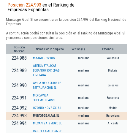
Posición 224.993
en el Ranking de
Empresas Españolas
Muntatge Alpal Sl se encuentra en la posición 224.993 del Ranking Nacional de
Empresas.
A continuación podrá consultar la posición en el ranking de Muntatge Alpal Sl
y empresas con posiciones similares:
Posición
Nombre de la empresa
Ventas (€)
Provincia
Nacional
224.988
MAJAO DE SEBI SL
mediana
Valladolid
ARTES METALICAS
224.989
BERANGO SOCIEDAD
mediana
Bizkaia
LIMITADA.
AVILA HENAREJOS DE
224.990
mediana
Baleares
RESTAURACION SL
MERCAVILA
224.991
mediana
Barcelona
SUPERMERCATS SL
224.992
OZONIO NOVA XXI S.L.
mediana
Madrid
224.993
MUNTATGE ALPAL SL
mediana
Barcelona
224.994
MECANIZATS MURO SL.
mediana
Alicante
ESCUELA GALLEGA DE