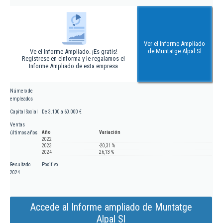
Ver el Informe Ampliado
de Muntatge Alpal Sl
Ve el Informe Ampliado. ¡Es gratis!
Regístrese en eInforma y le regalamos el
Informe Ampliado de esta empresa
Número de
empleados
Capital Social
De 3.100 a 60.000 €
Ventas
Año
Variación
últimos años
2022
2023
-20,31 %
2024
26,13 %
Resultado
Positivo
2024
Accede al Informe ampliado de Muntatge
Alpal Sl