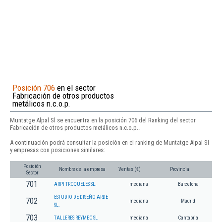
Posición 706
en el sector
Fabricación de otros productos
metálicos n.c.o.p.
Muntatge Alpal Sl se encuentra en la posición 706 del Ranking del sector
Fabricación de otros productos metálicos n.c.o.p..
A continuación podrá consultar la posición en el ranking de Muntatge Alpal Sl
y empresas con posiciones similares:
Posición
Nombre de la empresa
Ventas (€)
Provincia
Sector
701
ARPI TROQUELES SL.
mediana
Barcelona
ESTUDIO DE DISEÑO ARDE
702
mediana
Madrid
SL.
703
TALLERES REYMEC SL
mediana
Cantabria