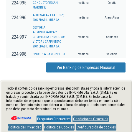
224.995
CONDUCTORES SAN
mediana
Coruña
MARTIN SL
AUTOS ALAVA FACTORY,
224.996
mediana
Arava,Álava
SOCIEDAD LIMITADA.
GESTORIA
ADMINISTRATIVA Y
224.997
CORREDURIA DE SEGUROS
mediana
Cantabria
VICTOR J CARPINTERO
SOCIEDAD LIMITADA.
224.998
HNOS PLA CARBONELL SL
mediana
Valencia
Ver Ranking de Empresas Nacional
Todo el contenido de ranking-empresas.eleconomista.es y toda la información de
empresas procede de la base de datos de INFORMA D&B S.A.U. (S.M.E.) y es
tratada y suministrada por INFORMA D&B S.A.U. (S.M.E.). En todo caso, la
información de empresas que proporcionamos debe ser tenida en cuenta sólo
como un elemento más a considerar a la hora de adoptar decisiones comerciales
y no debe por tanto determinar las mismas.
Preguntas Frecuentes
Condiciones Generales
Política de Privacidad
Política de Cookies
Configuración de cookies