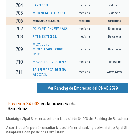
704
DAYPE 98 SL.
mediana
Valencia
705
MECAMETAL ALBERIC S.L.
mediana
Valencia
706
MUNTATGE ALPAL SL
mediana
Barcelona
707
POLYVENTIONS ESPAÑA SA
mediana
Barcelona
708
FITTINGS STEEL S.L.
mediana
Barcelona
MECATECNO
709
MECANITZATS TECNICS I
mediana
Barcelona
CNC S.L.
710
MECANIZADOS GALIFER SL
mediana
Pontevedra
TALLERES DE CALDERERIA
711
mediana
Arava,Álava
ALDECA SL
Ver Ranking de Empresas del CNAE 2599
Posición 34.003
en la provincia de
Barcelona
Muntatge Alpal Sl se encuentra en la posición 34.003 del Ranking de Barcelona.
A continuación podrá consultar la posición en el ranking de Muntatge Alpal Sl
y empresas con posiciones similares: