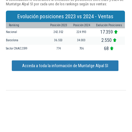
Muntatge Alpal Sl por cada uno de los rankings según sus ventas:
Evolución posiciones 2023 vs 2024 - Ventas
Ranking
Posición 2023
Posición 2024
Evolución Posiciones
17.359
Nacional
242.352
224.993
2.550
Barcelona
36.553
34.003
68
Sector CNAE 2599
774
706
Acceda a toda la información de Muntatge Alpal Sl