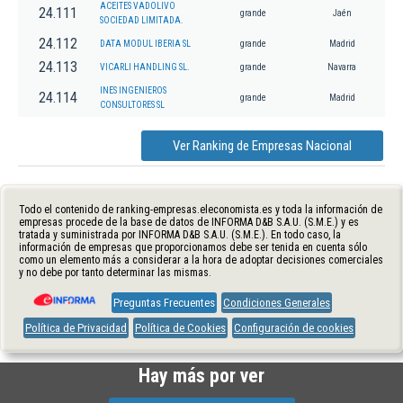
ACEITES VADOLIVO
24.111
grande
Jaén
SOCIEDAD LIMITADA.
24.112
DATA MODUL IBERIA SL
grande
Madrid
24.113
VICARLI HANDLING SL.
grande
Navarra
INES INGENIEROS
24.114
grande
Madrid
CONSULTORES SL
Ver Ranking de Empresas Nacional
Todo el contenido de ranking-empresas.eleconomista.es y toda la información de
empresas procede de la base de datos de INFORMA D&B S.A.U. (S.M.E.) y es
tratada y suministrada por INFORMA D&B S.A.U. (S.M.E.). En todo caso, la
información de empresas que proporcionamos debe ser tenida en cuenta sólo
como un elemento más a considerar a la hora de adoptar decisiones comerciales
y no debe por tanto determinar las mismas.
Preguntas Frecuentes
Condiciones Generales
Política de Privacidad
Política de Cookies
Configuración de cookies
Hay más por ver