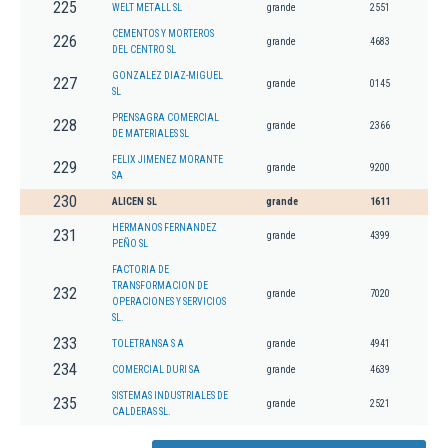
225
WELT METALL SL
grande
2551
CEMENTOS Y MORTEROS
226
grande
4683
DEL CENTRO SL
GONZALEZ DIAZ-MIGUEL
227
grande
0145
SL
PRENSAGRA COMERCIAL
228
grande
2366
DE MATERIALES SL
FELIX JIMENEZ MORANTE
229
grande
9200
SA
230
ALICEN SL
grande
1611
HERMANOS FERNANDEZ
231
grande
4399
PEÑO SL
FACTORIA DE
TRANSFORMACION DE
232
grande
7020
OPERACIONES Y SERVICIOS
SL.
233
TOLETRANSA S A
grande
4941
234
COMERCIAL DURI SA
grande
4639
SISTEMAS INDUSTRIALES DE
235
grande
2521
CALDERAS SL.