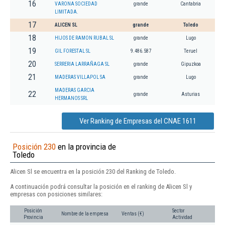
16
VARONA SOCIEDAD
grande
Cantabria
LIMITADA.
17
ALICEN SL
grande
Toledo
18
HIJOS DE RAMON RUBAL SL
grande
Lugo
19
GIL FORESTAL SL
9.486.587
Teruel
20
SERRERIA LARRAÑAGA SL
grande
Gipuzkoa
21
MADERAS VILLAPOL SA
grande
Lugo
MADERAS GARCIA
22
grande
Asturias
HERMANOS SRL
Ver Ranking de Empresas del CNAE 1611
Posición 230
en la provincia de
Toledo
Alicen Sl se encuentra en la posición 230 del Ranking de Toledo.
A continuación podrá consultar la posición en el ranking de Alicen Sl y
empresas con posiciones similares:
Posición
Sector
Nombre de la empresa
Ventas (€)
Provincia
Actividad