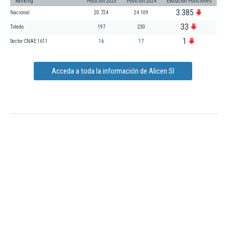
Ranking
Posición 2023
Posición 2024
Evolución Posiciones
3.385
Nacional
20.724
24.109
33
Toledo
197
230
1
Sector CNAE 1611
16
17
Acceda a toda la información de Alicen Sl