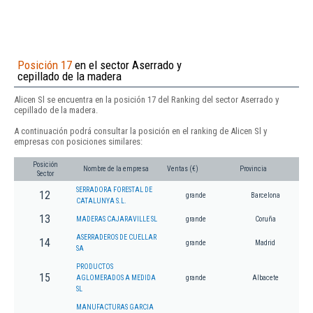
Posición 17
en el sector Aserrado y
cepillado de la madera
Alicen Sl se encuentra en la posición 17 del Ranking del sector Aserrado y
cepillado de la madera.
A continuación podrá consultar la posición en el ranking de Alicen Sl y
empresas con posiciones similares:
Posición
Nombre de la empresa
Ventas (€)
Provincia
Sector
SERRADORA FORESTAL DE
12
grande
Barcelona
CATALUNYA S.L.
13
MADERAS CAJARAVILLE SL
grande
Coruña
ASERRADEROS DE CUELLAR
14
grande
Madrid
SA
PRODUCTOS
15
AGLOMERADOS A MEDIDA
grande
Albacete
SL
MANUFACTURAS GARCIA