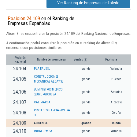
Ver Ranking de Empresas de Toledo
Posición 24.109
en el Ranking de
Empresas Españolas
Alicen Sl se encuentra en la posición 24.109 del Ranking Nacional de Empresas.
A continuación podrá consultar la posición en el ranking de Alicen Sl y
empresas con posiciones similares:
Posición
Nombre de la empresa
Ventas (€)
Provincia
Nacional
24.104
PLA FAUS SL
grande
Valencia
CONSTRUCCIONES
24.105
grande
Huesca
MECANICAS ALCAY SL
SUMINISTROS MEDICO
24.106
grande
Asturias
QUIRURGICOS SA
24.107
CALIMAR SA
grande
Albacete
PESCADOS GARCIA-RIVEIRA
24.108
grande
Coruña
SL
24.109
ALICEN SL
grande
Toledo
24.110
INDALCEM SA.
grande
Almería