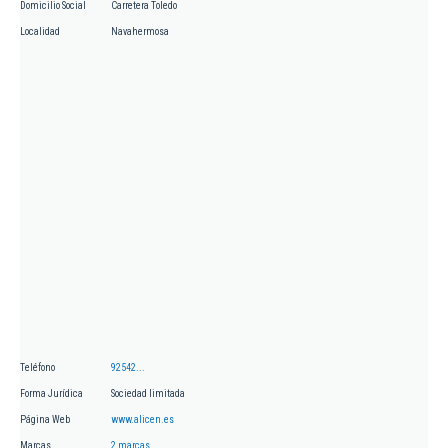
Domicilio Social
Carretera Toledo
Localidad
Navahermosa
Teléfono
92542...
Forma Jurídica
Sociedad limitada
Página Web
www.alicen.es
Marcas
2 marcas