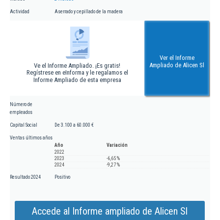
Actividad
Aserrado y cepillado de la madera
Ver el Informe
Ampliado de Alicen Sl
Ve el Informe Ampliado. ¡Es gratis!
Regístrese en eInforma y le regalamos el
Informe Ampliado de esta empresa
Número de
empleados
Capital Social
De 3.100 a 60.000 €
Ventas últimos años
Año
Variación
2022
2023
-6,65 %
2024
-9,27 %
Resultado 2024
Positivo
Accede al Informe ampliado de Alicen Sl