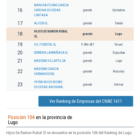
MANUFACTURAS GARCIA
16
VARONA SOCIEDAD
grande
Cantabria
LIMITADA.
17
ALICEN SL
grande
Toledo
HIJOS DE RAMON RUBAL
18
grande
Lugo
SL
19
GIL FORESTAL SL
9.486.587
Teruel
20
SERRERIA LARRAÑAGA SL
grande
Gipuzkoa
21
MADERAS VILLAPOL SA
grande
Lugo
MADERAS GARCIA
22
grande
Asturias
HERMANOS SRL
YVYRA WOOD WORKS
23
grande
Orense
SOCIEDAD ANONIMA.
Ver Ranking de Empresas del CNAE 1611
Posición 104
en la provincia de
Lugo
Hijos De Ramon Rubal Sl se encuentra en la posición 104 del Ranking de Lugo.