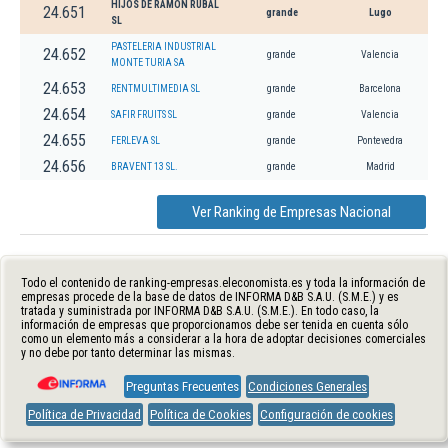
HIJOS DE RAMON RUBAL
24.651
grande
Lugo
SL
PASTELERIA INDUSTRIAL
24.652
grande
Valencia
MONTE TURIA SA
24.653
RENTMULTIMEDIA SL
grande
Barcelona
24.654
SAFIR FRUITS SL
grande
Valencia
24.655
FERLEVA SL
grande
Pontevedra
24.656
BRAVENT 13 SL.
grande
Madrid
Ver Ranking de Empresas Nacional
Todo el contenido de ranking-empresas.eleconomista.es y toda la información de
empresas procede de la base de datos de INFORMA D&B S.A.U. (S.M.E.) y es
tratada y suministrada por INFORMA D&B S.A.U. (S.M.E.). En todo caso, la
información de empresas que proporcionamos debe ser tenida en cuenta sólo
como un elemento más a considerar a la hora de adoptar decisiones comerciales
y no debe por tanto determinar las mismas.
Preguntas Frecuentes
Condiciones Generales
Política de Privacidad
Política de Cookies
Configuración de cookies