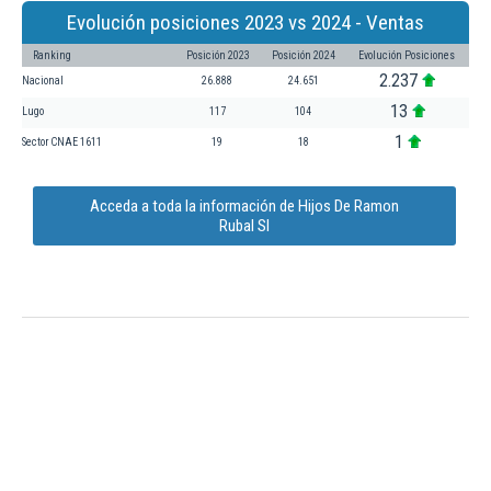
Evolución posiciones 2023 vs 2024 - Ventas
Ranking
Posición 2023
Posición 2024
Evolución Posiciones
2.237
Nacional
26.888
24.651
13
Lugo
117
104
1
Sector CNAE 1611
19
18
Acceda a toda la información de Hijos De Ramon
Rubal Sl