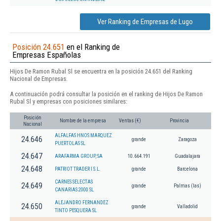
Ver Ranking de Empresas de Lugo
Posición 24.651
en el Ranking de
Empresas Españolas
Hijos De Ramon Rubal Sl se encuentra en la posición 24.651 del Ranking
Nacional de Empresas.
A continuación podrá consultar la posición en el ranking de Hijos De Ramon
Rubal Sl y empresas con posiciones similares:
Posición
Nombre de la empresa
Ventas (€)
Provincia
Nacional
ALFALFAS HNOS MARQUEZ
24.646
grande
Zaragoza
PUERTOLAS SL
24.647
ARAFARMA GROUP, SA
10.664.191
Guadalajara
24.648
PATRIOT TRADER I S.L.
grande
Barcelona
CARNES SELECTAS
24.649
grande
Palmas (las)
CANARIAS 2000 SL
ALEJANDRO FERNANDEZ
24.650
grande
Valladolid
TINTO PESQUERA SL