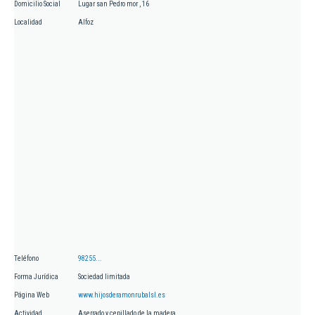
Domicilio Social
Lugar san Pedro mor , 16
Localidad
Alfoz
Teléfono
98255...
Forma Jurídica
Sociedad limitada
Página Web
www.hijosderamonrubalsl.es
Actividad
Aserrado y cepillado de la madera