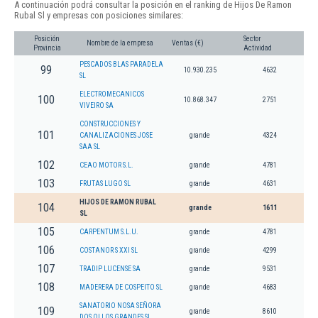
A continuación podrá consultar la posición en el ranking de Hijos De Ramon
Rubal Sl y empresas con posiciones similares:
Posición
Sector
Nombre de la empresa
Ventas (€)
Provincia
Actividad
PESCADOS BLAS PARADELA
99
10.930.235
4632
SL
ELECTROMECANICOS
100
10.868.347
2751
VIVEIRO SA
CONSTRUCCIONES Y
101
CANALIZACIONES JOSE
grande
4324
SAA SL
102
CEAO MOTOR S.L.
grande
4781
103
FRUTAS LUGO SL
grande
4631
HIJOS DE RAMON RUBAL
104
grande
1611
SL
105
CARPENTUM S.L.U.
grande
4781
106
COSTANOR S XXI SL
grande
4299
107
TRADIP LUCENSE SA
grande
9531
108
MADERERA DE COSPEITO SL
grande
4683
SANATORIO NOSA SEÑORA
109
grande
8610
DOS OLLOS GRANDES SL