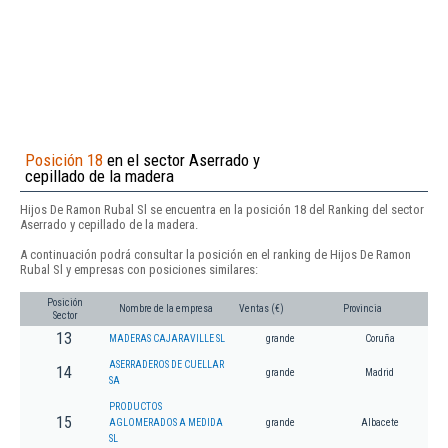
Posición 18
en el sector Aserrado y
cepillado de la madera
Hijos De Ramon Rubal Sl se encuentra en la posición 18 del Ranking del sector
Aserrado y cepillado de la madera.
A continuación podrá consultar la posición en el ranking de Hijos De Ramon
Rubal Sl y empresas con posiciones similares:
Posición
Nombre de la empresa
Ventas (€)
Provincia
Sector
13
MADERAS CAJARAVILLE SL
grande
Coruña
ASERRADEROS DE CUELLAR
14
grande
Madrid
SA
PRODUCTOS
15
AGLOMERADOS A MEDIDA
grande
Albacete
SL