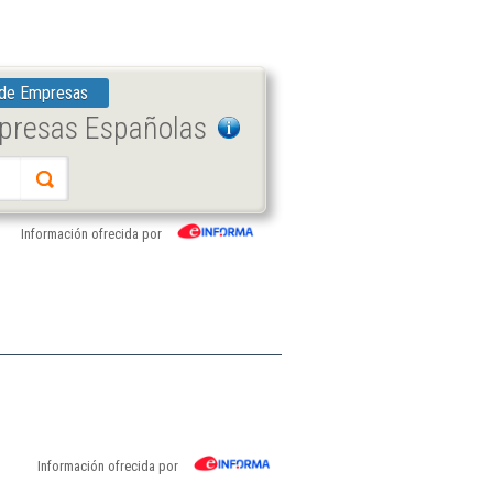
 de Empresas
mpresas Españolas
Información ofrecida por
Información ofrecida por