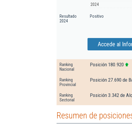
2024
Resultado
Positivo
2024
Accede al Inf
Posición 180.920
Ranking
Nacional
Posición 27.690 de B
Ranking
Provincial
Posición 3.342 de Alq
Ranking
Sectorial
Resumen de posiciones