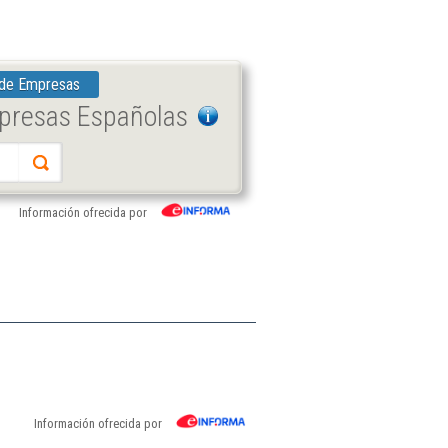
 de Empresas
mpresas Españolas
Información ofrecida por
Información ofrecida por