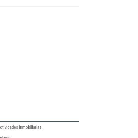
tividades inmobiliarias.
ilares: