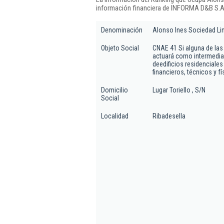
información financiera de INFORMA D&B S.A.
Denominación
Alonso Ines Sociedad Li
Objeto Social
CNAE 41 Si alguna de las 
actuará como intermediar
deedificios residenciale
financieros, técnicos y f
Domicilio
Lugar Toriello , S/N
Social
Localidad
Ribadesella