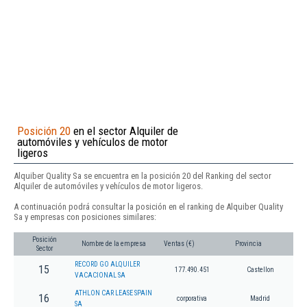
Posición 20
en el sector Alquiler de
automóviles y vehículos de motor
ligeros
Alquiber Quality Sa se encuentra en la posición 20 del Ranking del sector
Alquiler de automóviles y vehículos de motor ligeros.
A continuación podrá consultar la posición en el ranking de Alquiber Quality
Sa y empresas con posiciones similares:
Posición
Nombre de la empresa
Ventas (€)
Provincia
Sector
RECORD GO ALQUILER
15
177.490.451
Castellon
VACACIONAL SA
ATHLON CAR LEASE SPAIN
16
corporativa
Madrid
SA