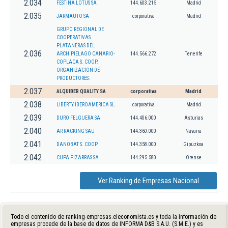
2.034
FESTINA LOTUS SA
144.603.215
Madrid
2.035
JARMAUTO SA
corporativa
Madrid
GRUPO REGIONAL DE
COOPERATIVAS
PLATANERAS DEL
2.036
ARCHIPIELAGO CANARIO-
144.566.272
Tenerife
COPLACA S. COOP.
ORGANIZACION DE
PRODUCTORES.
2.037
ALQUIBER QUALITY SA
corporativa
Madrid
2.038
LIBERTY IBEROAMERICA SL.
corporativa
Madrid
2.039
DURO FELGUERA SA
144.406.000
Asturias
2.040
AR RACKING SAU
144.360.000
Navarra
2.041
DANOBAT S. COOP
144.358.000
Gipuzkoa
2.042
CUPA PIZARRAS SA
144.295.580
Orense
Ver Ranking de Empresas Nacional
Todo el contenido de ranking-empresas.eleconomista.es y toda la información de
empresas procede de la base de datos de INFORMA D&B S.A.U. (S.M.E.) y es