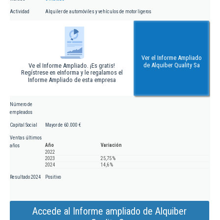
Actividad
Alquiler de automóviles y vehículos de motor ligeros
Ver el Informe Ampliado
de Alquiber Quality Sa
Ve el Informe Ampliado. ¡Es gratis!
Regístrese en eInforma y le regalamos el
Informe Ampliado de esta empresa
Número de
empleados
Capital Social
Mayor de 60.000 €
Ventas últimos
Año
Variación
años
2022
2023
25,75 %
2024
14,6 %
Resultado 2024
Positivo
Accede al Informe ampliado de Alquiber