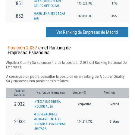
GRANDVISION SPAIN
851
143.622.702
4778
GRUPO OPTICO SAU
MADRILEÑA RED DE GAS
852
142.888.000
3522
SAU
Ver Ranking de Empresas de Madrid
Posición 2.037
en el Ranking de
Empresas Españolas
Alquiber Quality Sa se encuentra en la posición 2.037 del Ranking Nacional de
Empresas.
A continuación podrá consultar la posición en el ranking de Alquiber Quality
Sa y empresas con posiciones similares:
Posición
Nombre de la empresa
Ventas (€)
Provincia
Nacional
INTECSA INGENIERIA
2.032
corporativa
Madrid
INDUSTRIAL SA
RECUPERACIONES
MEDIOAMBIENTALES
2.033
144.611.732
Bizkaia
INDUSTRIALES SOCIEDAD
LIMITADA