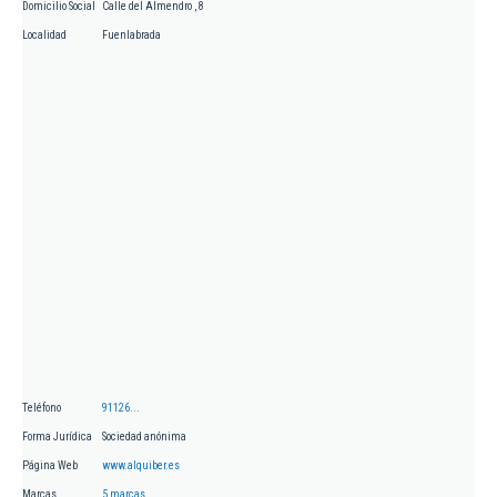
Domicilio Social
Calle del Almendro , 8
Localidad
Fuenlabrada
Teléfono
91126...
Forma Jurídica
Sociedad anónima
Página Web
www.alquiber.es
Marcas
5 marcas