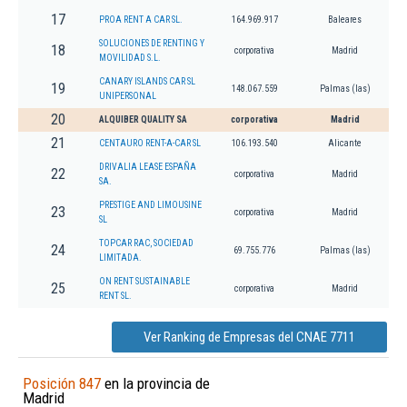
17
PROA RENT A CAR SL.
164.969.917
Baleares
SOLUCIONES DE RENTING Y
18
corporativa
Madrid
MOVILIDAD S.L.
CANARY ISLANDS CAR SL
19
148.067.559
Palmas (las)
UNIPERSONAL
20
ALQUIBER QUALITY SA
corporativa
Madrid
21
CENTAURO RENT-A-CAR SL
106.193.540
Alicante
DRIVALIA LEASE ESPAÑA
22
corporativa
Madrid
SA.
PRESTIGE AND LIMOUSINE
23
corporativa
Madrid
SL
TOPCAR RAC, SOCIEDAD
24
69.755.776
Palmas (las)
LIMITADA.
ON RENT SUSTAINABLE
25
corporativa
Madrid
RENT SL.
Ver Ranking de Empresas del CNAE 7711
Posición 847
en la provincia de
Madrid