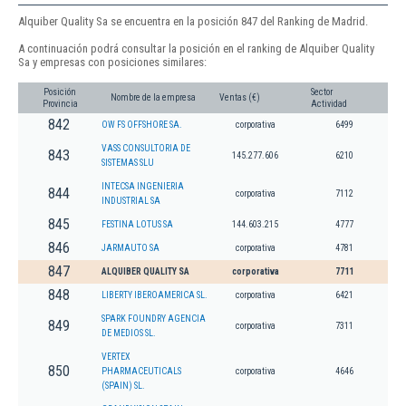
Alquiber Quality Sa se encuentra en la posición 847 del Ranking de Madrid.
A continuación podrá consultar la posición en el ranking de Alquiber Quality
Sa y empresas con posiciones similares:
Posición
Sector
Nombre de la empresa
Ventas (€)
Provincia
Actividad
842
OW FS OFFSHORE SA.
corporativa
6499
VASS CONSULTORIA DE
843
145.277.606
6210
SISTEMAS SLU
INTECSA INGENIERIA
844
corporativa
7112
INDUSTRIAL SA
845
FESTINA LOTUS SA
144.603.215
4777
846
JARMAUTO SA
corporativa
4781
847
ALQUIBER QUALITY SA
corporativa
7711
848
LIBERTY IBEROAMERICA SL.
corporativa
6421
SPARK FOUNDRY AGENCIA
849
corporativa
7311
DE MEDIOS SL.
VERTEX
850
PHARMACEUTICALS
corporativa
4646
(SPAIN) SL.