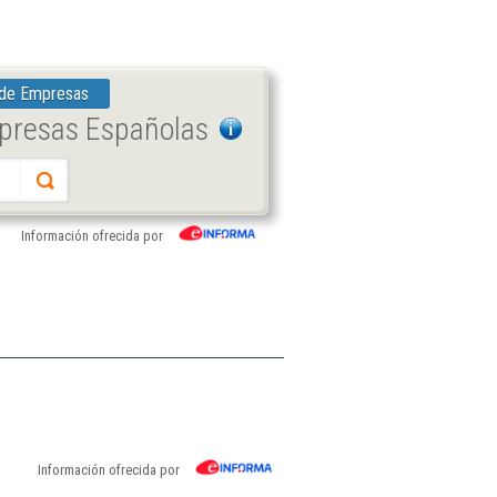
 de Empresas
mpresas Españolas
Información ofrecida por
Información ofrecida por