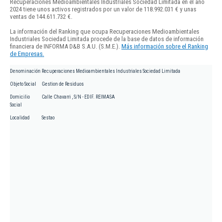
Recuperaciones Medioambientales Industriales Sociedad Limitada en el año
2024 tiene unos activos registrados por un valor de 118.992.031 € y unas
ventas de 144.611.732 €.
La información del Ranking que ocupa Recuperaciones Medioambientales
Industriales Sociedad Limitada procede de la base de datos de información
financiera de INFORMA D&B S.A.U. (S.M.E.).
Más información sobre el Ranking
de Empresas.
Denominación
Recuperaciones Medioambientales Industriales Sociedad Limitada
Objeto Social
Gestion de Residuos
Domicilio
Calle Chavarri , S/N - EDIF. REIMASA
Social
Localidad
Sestao