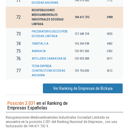
71
144.919.000
7112
SOCIEDAD ANONIMA.
RECUPERACIONES
MEDIOAMBIENTALES
72
144.611.732
3900
INDUSTRIALES SOCIEDAD
LIMITADA
PRICEWATERHOUSECOOPERS
73
137.648.518
6920
SOCIEDAD LIMITADA
74
TAMETAL S.A.
136.544.958
4682
75
ARANIA SA
133.931.000
2432
76
ASTILLEROS ZAMAKONA SA
129.933.088
3011
TECSA EMPRESA
77
CONSTRUCTORA SOCIEDAD
129.736.000
4212
ANONIMA
Ver Ranking de Empresas de Bizkaia
Posición 2.031
en el Ranking de
Empresas Españolas
Recuperaciones Medioambientales Industriales Sociedad Limitada se
encuentra en la posición 2.031 del Ranking Nacional de Empresas , con una
facturación de 144.611.732 €.