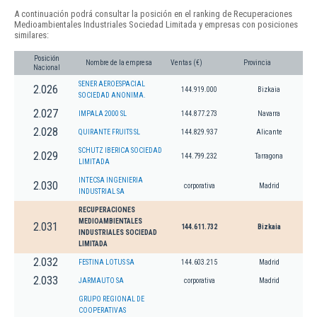
A continuación podrá consultar la posición en el ranking de Recuperaciones
Medioambientales Industriales Sociedad Limitada y empresas con posiciones
similares:
Posición
Nombre de la empresa
Ventas (€)
Provincia
Nacional
SENER AEROESPACIAL
2.026
144.919.000
Bizkaia
SOCIEDAD ANONIMA.
2.027
IMPALA 2000 SL
144.877.273
Navarra
2.028
QUIRANTE FRUITS SL
144.829.937
Alicante
SCHUTZ IBERICA SOCIEDAD
2.029
144.799.232
Tarragona
LIMITADA
INTECSA INGENIERIA
2.030
corporativa
Madrid
INDUSTRIAL SA
RECUPERACIONES
MEDIOAMBIENTALES
2.031
144.611.732
Bizkaia
INDUSTRIALES SOCIEDAD
LIMITADA
2.032
FESTINA LOTUS SA
144.603.215
Madrid
2.033
JARMAUTO SA
corporativa
Madrid
GRUPO REGIONAL DE
COOPERATIVAS