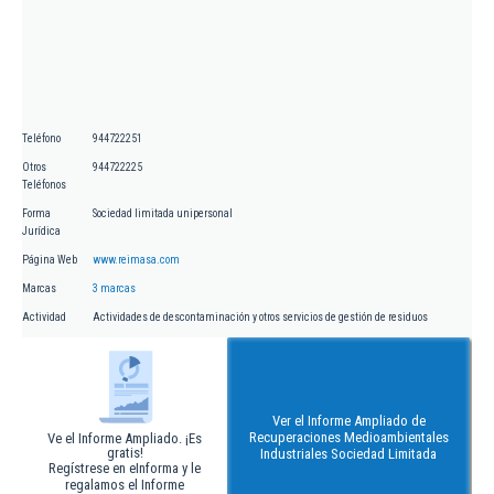
Teléfono
944722251
Otros
944722225
Teléfonos
Forma
Sociedad limitada unipersonal
Jurídica
Página Web
www.reimasa.com
Marcas
3 marcas
Actividad
Actividades de descontaminación y otros servicios de gestión de residuos
Ver el Informe Ampliado de
Recuperaciones Medioambientales
Ve el Informe Ampliado. ¡Es
gratis!
Industriales Sociedad Limitada
Regístrese en eInforma y le
regalamos el Informe