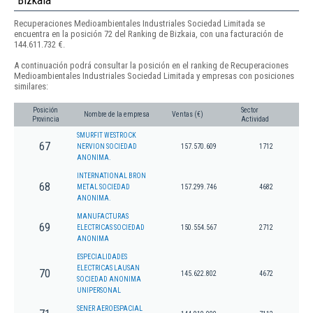
Bizkaia
Recuperaciones Medioambientales Industriales Sociedad Limitada se
encuentra en la posición 72 del Ranking de Bizkaia, con una facturación de
144.611.732 €.
A continuación podrá consultar la posición en el ranking de Recuperaciones
Medioambientales Industriales Sociedad Limitada y empresas con posiciones
similares:
Posición
Sector
Nombre de la empresa
Ventas (€)
Provincia
Actividad
SMURFIT WESTROCK
67
NERVION SOCIEDAD
157.570.609
1712
ANONIMA.
INTERNATIONAL BRON
68
METAL SOCIEDAD
157.299.746
4682
ANONIMA.
MANUFACTURAS
69
ELECTRICAS SOCIEDAD
150.554.567
2712
ANONIMA
ESPECIALIDADES
ELECTRICAS LAUSAN
70
145.622.802
4672
SOCIEDAD ANONIMA
UNIPERSONAL
SENER AEROESPACIAL