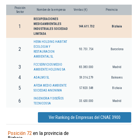
Posición
Nombre de la empresa
Ventas (€)
Provincia
Sector
RECUPERACIONES
MEDIOAMBIENTALES
1
144.611.732
Bizkaia
INDUSTRIALES SOCIEDAD
LIMITADA
HERA HOLDING HABITAT
ECOLOGIA Y
2
93.751.754
Barcelona
RESTAURACION
AMBIENTAL SL
FCC SERVICIOS MEDIO
3
83.383.000
Madrid
AMBIENTE HOLDING SA
4
ADALMO SL
59.316.279
Baleares
AFESA MEDIO AMBIENTE
5
57.820.548
Bizkaia
SOCIEDAD ANONIMA
INGENIERIA Y DISEÑOS
6
33.630.000
Madrid
TECNICOS SA
Ver Ranking de Empresas del CNAE 3900
Posición 72
en la provincia de