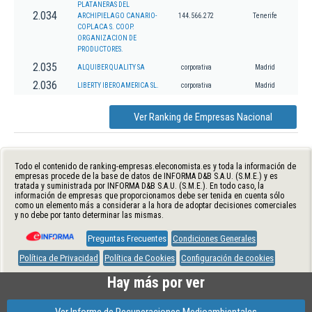
PLATANERAS DEL
2.034
ARCHIPIELAGO CANARIO-
144.566.272
Tenerife
COPLACA S. COOP.
ORGANIZACION DE
PRODUCTORES.
2.035
ALQUIBER QUALITY SA
corporativa
Madrid
2.036
LIBERTY IBEROAMERICA SL.
corporativa
Madrid
Ver Ranking de Empresas Nacional
Todo el contenido de ranking-empresas.eleconomista.es y toda la información de
empresas procede de la base de datos de INFORMA D&B S.A.U. (S.M.E.) y es
tratada y suministrada por INFORMA D&B S.A.U. (S.M.E.). En todo caso, la
información de empresas que proporcionamos debe ser tenida en cuenta sólo
como un elemento más a considerar a la hora de adoptar decisiones comerciales
y no debe por tanto determinar las mismas.
Preguntas Frecuentes
Condiciones Generales
Política de Privacidad
Política de Cookies
Configuración de cookies
Hay más por ver