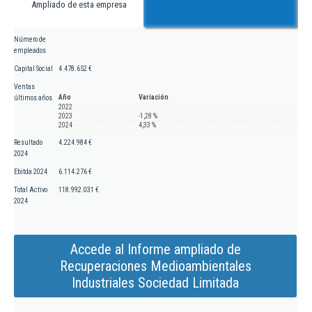
Ampliado de esta empresa
Número de
empleados
Capital Social
4.478.652 €
Ventas
Año
Variación
últimos años
2022
2023
-1,28 %
2024
4,33 %
Resultado
4.224.984 €
2024
Ebitda 2024
6.114.276 €
Total Activo
118.992.031 €
2024
Accede al Informe ampliado de
Recuperaciones Medioambientales
Industriales Sociedad Limitada