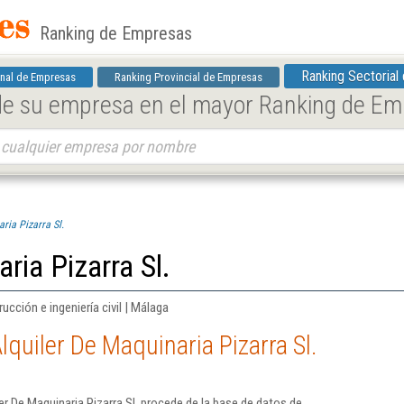
Ranking de Empresas
Ranking Sectorial
nal de Empresas
Ranking Provincial de Empresas
 de su empresa en el mayor Ranking de E
ria Pizarra Sl.
ria Pizarra Sl.
ucción e ingeniería civil | Málaga
quiler De Maquinaria Pizarra Sl.
r De Maquinaria Pizarra Sl. procede de la base de datos de