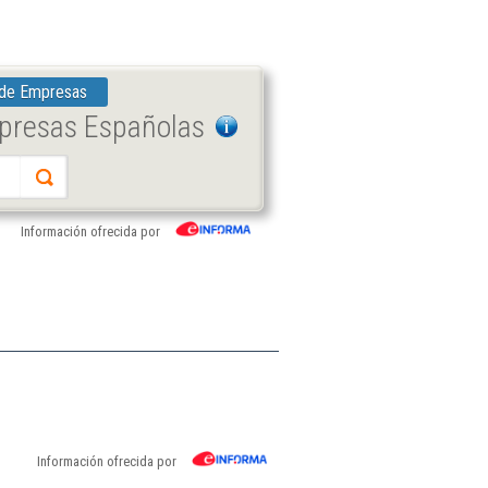
 de Empresas
mpresas Españolas
Información ofrecida por
Información ofrecida por