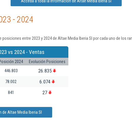
Acceda a toda la información de Altae Media Iberia Sl
023 - 2024
 posiciones entre 2023 y 2024 de Altae Media Iberia Sl por cada uno de los ra
023 vs 2024 - Ventas
Posición 2024
Evolución Posiciones
26.835
446.803
6.074
78.002
27
841
 de Altae Media Iberia Sl