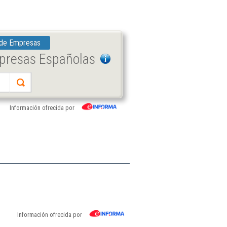
 de Empresas
mpresas Españolas
Información ofrecida por
Información ofrecida por