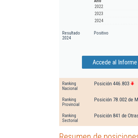
Año
2022
2023
2024
Resultado
Positivo
2024
Accede al Informe 
Posición 446.803
Ranking
Nacional
Posición 78.002 de M
Ranking
Provincial
Posición 841 de Otra
Ranking
Sectorial
Resumen de posiciones 