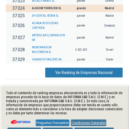
37.023
MICALO-RAMIO SL
grande
Gerona
37.024
ALUGOM TORREJON SL
grande
Madrid
37.025
DH DENTAL IBERIA SL.
grande
Madrid
ALFASA 90 SOCIEDAD
37.026
grande
Zaragoza
LIMITADA.
ARTESOLAR ILUMINACION
37.027
grande
Madrid
SA
MEMORANDUM
37.028
6.522.635
Teruel
MULTIMEDIA SL
37.029
GANADOS VAQUERO SA
grande
Toledo
Ver Ranking de Empresas Nacional
Todo el contenido de ranking-empresas.eleconomista.es y toda la información de
empresas procede de la base de datos de INFORMA D&B S.A.U. (S.M.E.) y es
tratada y suministrada por INFORMA D&B S.A.U. (S.M.E.). En todo caso, la
información de empresas que proporcionamos debe ser tenida en cuenta sólo
como un elemento más a considerar a la hora de adoptar decisiones comerciales
y no debe por tanto determinar las mismas.
Preguntas Frecuentes
Condiciones Generales