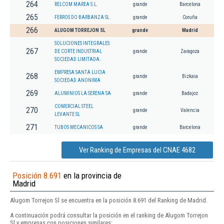
264
RELCOM MAREA S.L.
grande
Barcelona
265
FERROS DO BARBANZA SL
grande
Coruña
266
ALUGOM TORREJON SL
grande
Madrid
SOLUCIONES INTEGRALES
267
DE CORTE INDUSTRIAL
grande
Zaragoza
SOCIEDAD LIMITADA.
EMPRESA SANTA LUCIA
268
grande
Bizkaia
SOCIEDAD ANONIMA
269
ALUMINIOS LA SERENA SA
grande
Badajoz
COMERCIAL STEEL
270
grande
Valencia
LEVANTE SL
271
TUBOS MECANICOS SA
grande
Barcelona
Ver Ranking de Empresas del CNAE 4682
Posición 8.691
en la provincia de
Madrid
Alugom Torrejon Sl se encuentra en la posición 8.691 del Ranking de Madrid.
A continuación podrá consultar la posición en el ranking de Alugom Torrejon
Sl y empresas con posiciones similares: