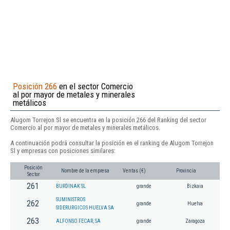
Posición 266
en el sector Comercio
al por mayor de metales y minerales
metálicos
Alugom Torrejon Sl se encuentra en la posición 266 del Ranking del sector
Comercio al por mayor de metales y minerales metálicos.
A continuación podrá consultar la posición en el ranking de Alugom Torrejon
Sl y empresas con posiciones similares:
Posición
Nombre de la empresa
Ventas (€)
Provincia
Sector
261
BURDINAK SL
grande
Bizkaia
SUMINISTROS
262
grande
Huelva
SIDERURGICOS HUELVA SA
263
ALFONSO FECAR, SA
grande
Zaragoza