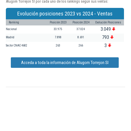
Alugom Torrejon Sl por cada uno de los rankings según sus ventas:
Evolución posiciones 2023 vs 2024 - Ventas
Ranking
Posición 2023
Posición 2024
Evolución Posiciones
3.049
Nacional
33.975
37.024
793
Madrid
7.898
8.691
3
Sector CNAE 4682
263
266
Acceda a toda la información de Alugom Torrejon Sl