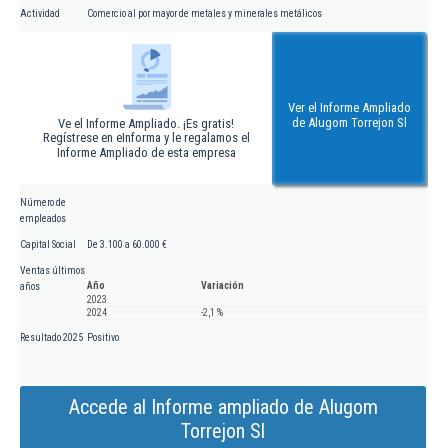
Actividad
Comercio al por mayor de metales y minerales metálicos
Ver el Informe Ampliado
de Alugom Torrejon Sl
Ve el Informe Ampliado. ¡Es gratis!
Regístrese en eInforma y le regalamos el
Informe Ampliado de esta empresa
Número de
empleados
Capital Social
De 3.100 a 60.000 €
Ventas últimos
Año
Variación
años
2023
2024
-2,1 %
Resultado 2025
Positivo
Accede al Informe ampliado de Alugom
Torrejon Sl