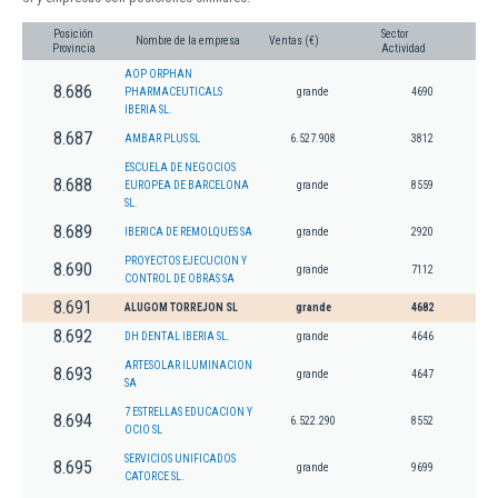
Posición
Sector
Nombre de la empresa
Ventas (€)
Provincia
Actividad
AOP ORPHAN
8.686
PHARMACEUTICALS
grande
4690
IBERIA SL.
8.687
AMBAR PLUS SL
6.527.908
3812
ESCUELA DE NEGOCIOS
8.688
EUROPEA DE BARCELONA
grande
8559
SL.
8.689
IBERICA DE REMOLQUES SA
grande
2920
PROYECTOS EJECUCION Y
8.690
grande
7112
CONTROL DE OBRAS SA
8.691
ALUGOM TORREJON SL
grande
4682
8.692
DH DENTAL IBERIA SL.
grande
4646
ARTESOLAR ILUMINACION
8.693
grande
4647
SA
7 ESTRELLAS EDUCACION Y
8.694
6.522.290
8552
OCIO SL
SERVICIOS UNIFICADOS
8.695
grande
9699
CATORCE SL.