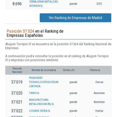
CERRAJERIAS METALICAS
8.696
grande
2513
AVENIDA SL
Ver Ranking de Empresas de Madrid
Posición 37.024
en el Ranking de
Empresas Españolas
Alugom Torrejon Sl se encuentra en la posición 37.024 del Ranking Nacional de
Empresas.
A continuación podrá consultar la posición en el ranking de Alugom Torrejon
Sl y empresas con posiciones similares:
Posición
Nombre de la empresa
Ventas (€)
Provincia
Nacional
PHIBODENT
37.019
TECHNOLOGIES SOCIEDAD
grande
Orense
LIMITADA.
37.020
TIBRIO SL
grande
Barcelona
MANUFACTURAS
37.021
grande
Barcelona
METALURGICAS RSL SL
37.022
LOGMAX IBERIA SL
grande
Huelva