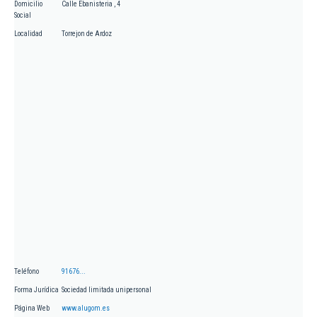
Domicilio
Calle Ebanisteria , 4
Social
Localidad
Torrejon de Ardoz
Teléfono
91676...
Forma Jurídica
Sociedad limitada unipersonal
Página Web
www.alugom.es