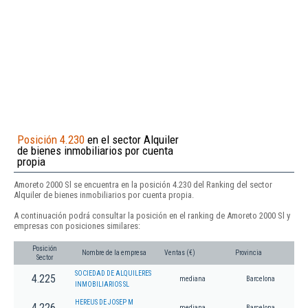
Posición 4.230
en el sector Alquiler
de bienes inmobiliarios por cuenta
propia
Amoreto 2000 Sl se encuentra en la posición 4.230 del Ranking del sector
Alquiler de bienes inmobiliarios por cuenta propia.
A continuación podrá consultar la posición en el ranking de Amoreto 2000 Sl y
empresas con posiciones similares:
Posición
Nombre de la empresa
Ventas (€)
Provincia
Sector
SOCIEDAD DE ALQUILERES
4.225
mediana
Barcelona
INMOBILIARIOS SL
HEREUS DE JOSEP M
4.226
mediana
Barcelona