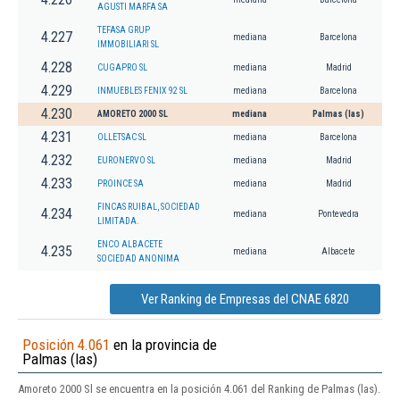
AGUSTI MARFA SA
TEFASA GRUP
4.227
mediana
Barcelona
IMMOBILIARI SL
4.228
CUGAPRO SL
mediana
Madrid
4.229
INMUEBLES FENIX 92 SL
mediana
Barcelona
4.230
AMORETO 2000 SL
mediana
Palmas (las)
4.231
OLLETSAC SL
mediana
Barcelona
4.232
EURONERVO SL
mediana
Madrid
4.233
PROINCE SA
mediana
Madrid
FINCAS RUIBAL, SOCIEDAD
4.234
mediana
Pontevedra
LIMITADA.
ENCO ALBACETE
4.235
mediana
Albacete
SOCIEDAD ANONIMA
Ver Ranking de Empresas del CNAE 6820
Posición 4.061
en la provincia de
Palmas (las)
Amoreto 2000 Sl se encuentra en la posición 4.061 del Ranking de Palmas (las).