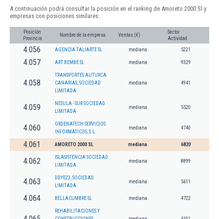
A continuación podrá consultar la posición en el ranking de Amoreto 2000 Sl y
empresas con posiciones similares:
Posición
Sector
Nombre de la empresa
Ventas (€)
Provincia
Actividad
4.056
AGENCIA TALIARTE SL
mediana
5221
4.057
ART BEMBE SL
mediana
9329
TRANSPORTES AUTURCA
4.058
CANARIAS, SOCIEDAD
mediana
4941
LIMITADA.
NESULA - SUR SOCIEDAD
4.059
mediana
5520
LIMITADA
ORDENATECH SERVICIOS
4.060
mediana
4740
INFORMATICOS, S.L.
4.061
AMORETO 2000 SL
mediana
6820
ISLASISTENCIA SOCIEDAD
4.062
mediana
8899
LIMITADA.
DDYE23, SOCIEDAD
4.063
mediana
5611
LIMITADA.
4.064
BELLACUMBRE SL
mediana
4722
REHABILITACIONES Y
4.065
CONSTRUCCIONES
mediana
4101