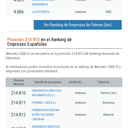
SANABRIA SL
4.066
LUJUFUERT SL
mediana
4332
Ver Ranking de Empresas de Palmas (las)
Posición 214.815
en el Ranking de
Empresas Españolas
Amoreto 2000 Sl se encuentra en la posición 214.815 del Ranking Nacional de
Empresas.
A continuación podrá consultar la posición en el ranking de Amoreto 2000 Sl y
empresas con posiciones similares:
Posición
Nombre de la empresa
Ventas (€)
Provincia
Nacional
ORDENATECH SERVICIOS
214.810
mediana
Palmas (las)
INFORMATICOS, S.L.
214.811
DYNAMO. VIDEO S.L.
mediana
Barcelona
HERMANOS ATIENZAR
214.812
NUÑEZ SOCIEDAD
mediana
Albacete
LIMITADA
GREENWICH SERVICIOS