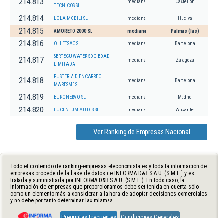
214.813
mediana
Castellon
TECNICOS SL
214.814
LOLA MOBILI SL
mediana
Huelva
214.815
AMORETO 2000 SL
mediana
Palmas (las)
214.816
OLLETSAC SL
mediana
Barcelona
SERTECU WATER SOCIEDAD
214.817
mediana
Zaragoza
LIMITADA
FUSTERIA D'ENCARREC
214.818
mediana
Barcelona
MARESME SL
214.819
EURONERVO SL
mediana
Madrid
214.820
LUCENTUM AUTOS SL
mediana
Alicante
Ver Ranking de Empresas Nacional
Todo el contenido de ranking-empresas.eleconomista.es y toda la información de
empresas procede de la base de datos de INFORMA D&B S.A.U. (S.M.E.) y es
tratada y suministrada por INFORMA D&B S.A.U. (S.M.E.). En todo caso, la
información de empresas que proporcionamos debe ser tenida en cuenta sólo
como un elemento más a considerar a la hora de adoptar decisiones comerciales
y no debe por tanto determinar las mismas.
Preguntas Frecuentes
Condiciones Generales