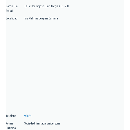
Domicilio
Calle Doctor jose juan Megias , 8 - 2 B
Social
Localidad
las Palmas de gran Canaria
Teléfono
92824...
Forma
Sociedad limitada unipersonal
Jurídica