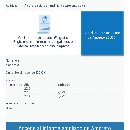
Actividad
Alquiler de bienes inmobiliarios por cuenta propia
Ver el Informe Ampliado
de Amoreto 2000 Sl
Ve el Informe Ampliado. ¡Es gratis!
Regístrese en eInforma y le regalamos el
Informe Ampliado de esta empresa
Número de
empleados
Capital Social
Mayor de 60.000 €
Ventas
Año
Variación
últimos años
2022
2023
2,56 %
2024
3,75 %
Resultado
Positivo
2024
Accede al Informe ampliado de Amoreto