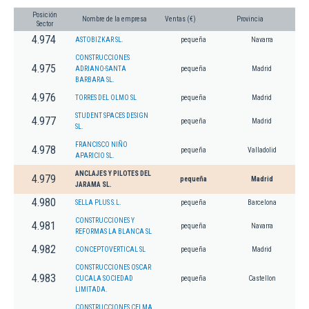
Posición
Nombre de la empresa
Ventas (€)
Provincia
Sector
4.974
ASTOBIZKAR SL.
pequeña
Navarra
CONSTRUCCIONES
4.975
ADRIANO-SANTA
pequeña
Madrid
BARBARA SL.
4.976
TORRES DEL OLMO SL
pequeña
Madrid
STUDENT SPACES DESIGN
4.977
pequeña
Madrid
SL.
FRANCISCO NIÑO
4.978
pequeña
Valladolid
APARICIO SL.
ANCLAJES Y PILOTES DEL
4.979
pequeña
Madrid
JARAMA SL.
4.980
SELLA PLUS S.L.
pequeña
Barcelona
CONSTRUCCIONES Y
4.981
pequeña
Navarra
REFORMAS LA BLANCA SL
4.982
CONCEPTOVERTICAL SL
pequeña
Madrid
CONSTRUCCIONES OSCAR
4.983
CUCALA SOCIEDAD
pequeña
Castellon
LIMITADA.
CONSTRUCCIONES CELMA