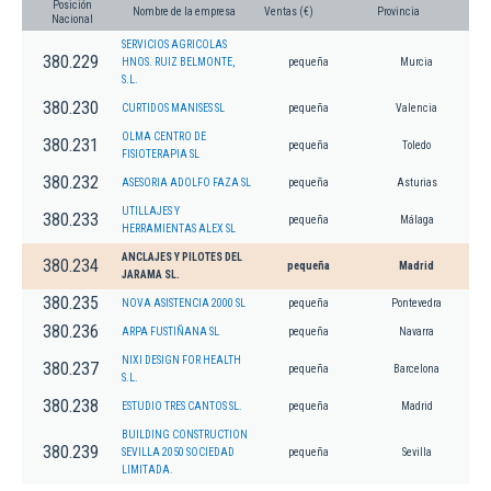
Posición
Nombre de la empresa
Ventas (€)
Provincia
Nacional
SERVICIOS AGRICOLAS
380.229
HNOS. RUIZ BELMONTE,
pequeña
Murcia
S.L.
380.230
CURTIDOS MANISES SL
pequeña
Valencia
OLMA CENTRO DE
380.231
pequeña
Toledo
FISIOTERAPIA SL
380.232
ASESORIA ADOLFO FAZA SL
pequeña
Asturias
UTILLAJES Y
380.233
pequeña
Málaga
HERRAMIENTAS ALEX SL
ANCLAJES Y PILOTES DEL
380.234
pequeña
Madrid
JARAMA SL.
380.235
NOVA ASISTENCIA 2000 SL
pequeña
Pontevedra
380.236
ARPA FUSTIÑANA SL
pequeña
Navarra
NIXI DESIGN FOR HEALTH
380.237
pequeña
Barcelona
S.L.
380.238
ESTUDIO TRES CANTOS SL.
pequeña
Madrid
BUILDING CONSTRUCTION
380.239
SEVILLA 2050 SOCIEDAD
pequeña
Sevilla
LIMITADA.