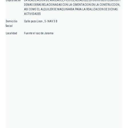
Objeto Social
LA REALIZACION DE ANCLAJES, PILOTES, RECALCES, ESTUDIOS GEOTECNICOS Y
DEMAS OBRAS RELACIONADAS CON LA CIMENTACION EN LA CONSTRUCCION,
ASI COMO EL ALQUILER DE MAQUINARIA PARA LA REALIZACION DE DICHAS
ACTIVIDADES
Domicilio
Calle pozo Liron , 5 - NAV 3 B
Social
Localidad
Fuente el saz de Jarama