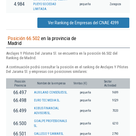
4.984
PUEYO SOCIEDAD
pequeña
Zaragoza
LIMITADA.
Ver Ranking de Empresas del CNAE 4399
Posición 66.502
en la provincia de
Madrid
Anclajes Y Pilotes Del Jarama Sl. se encuentra en la posición 66.502 del
Ranking de Madrid.
A continuación podrá consultar la posición en el ranking de Anclajes Y Pilotes
Del Jarama Sl. y empresas con posiciones similares:
Posición
Sector
Nombre de la empresa
Ventas (€)
Provincia
Actividad
66.497
AUXILAND CONSERJES SL.
pequeña
9699
66.498
EURO TEC MEDIA SL.
pequeña
9529
KOBUS FINANCIAL
66.499
pequeña
7020
ADVISORS SL.
GOALPE PROFESSIONALS
66.500
pequeña
6210
SL.
66.501
GALLEGO Y GAMAR SL
pequeña
2790