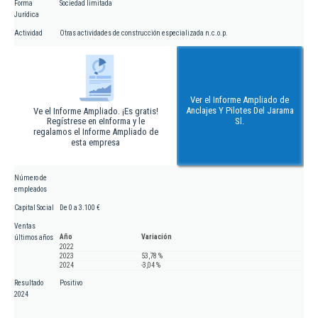
Forma
Sociedad limitada
Jurídica
Actividad
Otras actividades de construcción especializada n.c.o.p.
Ver el Informe Ampliado de
Anclajes Y Pilotes Del Jarama
Ve el Informe Ampliado. ¡Es gratis!
Regístrese en eInforma y le
Sl.
regalamos el Informe Ampliado de
esta empresa
Número de
empleados
Capital Social
De 0 a 3.100 €
Ventas
Año
Variación
últimos años
2022
2023
53,78 %
2024
-3,04 %
Resultado
Positivo
2024