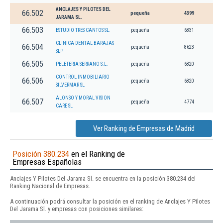
ANCLAJES Y PILOTES DEL
66.502
pequeña
4399
JARAMA SL.
66.503
ESTUDIO TRES CANTOS SL.
pequeña
6831
CLINICA DENTAL BARAJAS
66.504
pequeña
8623
SLP
66.505
PELETERIA SERRANO S.L.
pequeña
6820
CONTROL INMOBILIARIO
66.506
pequeña
6820
SILVERMAR SL
ALONSO Y MORAL VISION
66.507
pequeña
4774
CARE SL
Ver Ranking de Empresas de Madrid
Posición 380.234
en el Ranking de
Empresas Españolas
Anclajes Y Pilotes Del Jarama Sl. se encuentra en la posición 380.234 del
Ranking Nacional de Empresas.
A continuación podrá consultar la posición en el ranking de Anclajes Y Pilotes
Del Jarama Sl. y empresas con posiciones similares: