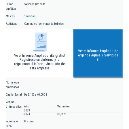
Forma
Sociedad limitada
Jurídica
Marcas
1 marcas
Actividad
Comercio al por mayor de bebidas
Ver el Informe Ampliado de
Arganda Aguas Y Servicios
Ve el Informe Ampliado. ¡Es gratis!
Regístrese en eInforma y le
Sl
regalamos el Informe Ampliado de
esta empresa
Número de
empleados
Capital Social
De 3.100 a 60.000 €
Ventas
Año
Variación
últimos años
2023
2024
32,88 %
Resultado
Positivo
2025