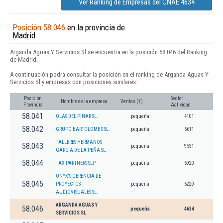
Ver Ranking de Empresas del CNAE 4634
Posición 58.046
en la provincia de
Madrid
Arganda Aguas Y Servicios Sl se encuentra en la posición 58.046 del Ranking
de Madrid.
A continuación podrá consultar la posición en el ranking de Arganda Aguas Y
Servicios Sl y empresas con posiciones similares:
Posición
Sector
Nombre de la empresa
Ventas (€)
Provincia
Actividad
58.041
OLAS DEL PINAR SL.
pequeña
4101
58.042
GRUPO BARTOLOME S SL.
pequeña
5611
TALLERES HERMANOS
58.043
pequeña
9531
GARCIA DE LA PEÑA SL.
58.044
TAX PARTNERS SLP
pequeña
6920
ONYX'S GERENCIA DE
58.045
PROYECTOS
pequeña
6220
AUDIOVISUALES SL.
ARGANDA AGUAS Y
58.046
pequeña
4634
SERVICIOS SL