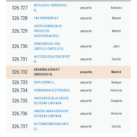
RETOLACIO I SERVEIS KOL
326.727
pequeña
Baleares
SL
326.728
TAX PARTNERS SLP
pequeña
Madrid
ONYX'S GERENCIA DE
326.729
PROYECTOS
pequeña
Madrid
AUDIOVISUALES SL.
HEREDEROS DE JOSE
326.730
pequeña
Jaén
CASTILLO CASTILLO SL
AUTOESCUELA FENE SPORT
326.731
pequeña
Coruña
SL
ARGANDA AGUAS Y
326.732
pequeña
Madrid
SERVICIOS SL
326.733
EXPLHOSPA S.L.
pequeña
Badajoz
326.734
HERBASANA ECOTENDES SL
pequeña
Valencia
INNOVATIVE BLUE DEVICE
326.735
pequeña
Zaragoza
SOCIEDAD LIMITADA.
INMOBILIARIA VEN & VIVE
326.736
pequeña
Almería
SOCIEDAD LIMITADA.
AUTOMATISMOS BALEATO,
326.737
pequeña
Coruña
S.L.