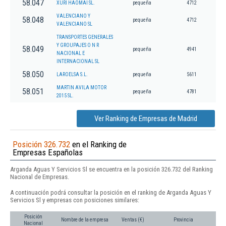
58.047
XURI HAOMAI SL.
pequeña
4712
VALENCIANO Y
58.048
pequeña
4712
VALENCIANO SL
TRANSPORTES GENERALES
Y GROUPAJES O N R
58.049
pequeña
4941
NACIONAL E
INTERNACIONAL SL
58.050
LAROELSA S.L.
pequeña
5611
MARTIN AVILA MOTOR
58.051
pequeña
4781
2015 SL.
Ver Ranking de Empresas de Madrid
Posición 326.732
en el Ranking de
Empresas Españolas
Arganda Aguas Y Servicios Sl se encuentra en la posición 326.732 del Ranking
Nacional de Empresas.
A continuación podrá consultar la posición en el ranking de Arganda Aguas Y
Servicios Sl y empresas con posiciones similares:
Posición
Nombre de la empresa
Ventas (€)
Provincia
Nacional