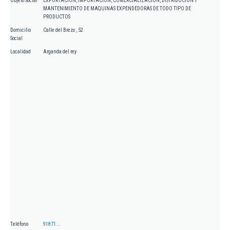
Objeto Social
EXPORTACION, IMPORTACION, COMERCIALIZACION, DISTRIBUCION Y
MANTENIMIENTO DE MAQUINAS EXPENDEDORAS DE TODO TIPO DE
PRODUCTOS
Domicilio
Calle del Brezo , 52
Social
Localidad
Arganda del rey
Teléfono
91871...