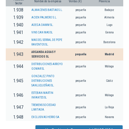
Nombre de la empresa
Ventas (€)
Provincia
Sector
1.938
ALMACENES BASTIAS S.L.
pequeña
Badajoz
1.939
ACIEN PALMERO S.L.
pequeña
Almería
1.940
ADEGA DAMM SL.
pequeña
Lugo
1.941
VINS CAN MAS SL
pequeña
Gerona
MAS DEL SERRAL DE PEPE
1.942
pequeña
Barcelona
RAVENTOS SL.
ARGANDA AGUAS Y
1.943
pequeña
Madrid
SERVICIOS SL
DISTRIBUCIONES ARROYO
1.944
pequeña
Málaga
GOMAR SL
GONZALEZ PINTO
1.945
DISTRIBUCIONES
pequeña
Cádiz
SANLUQUEÑAS SL.
ESTEBAN MARTIN
1.946
pequeña
Málaga
INFANTES SL
TREMENS SOCIEDAD
1.947
pequeña
La Rioja
LIMITADA.
1.948
EXCLUSIVAS HERRO SA
pequeña
Navarra