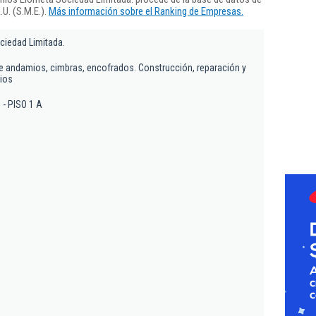
U. (S.M.E.).
Más información sobre el Ranking de Empresas.
ciedad Limitada.
 de andamios, cimbras, encofrados. Construcción, reparación y
cios
5 - PISO 1 A