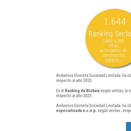
1.644
Ranking Secto
CNAE 4399:
Otras
actividades de
construcción
especia...
Andamios Elorrieta Sociedad Limitada. ha ob
respecto al año 2023.
En el
Ranking de Bizkaia
según ventas, la 
respecto al año 2023.
Andamios Elorrieta Sociedad Limitada. ha ob
especializada n.c.o.p.
según ventas , empe