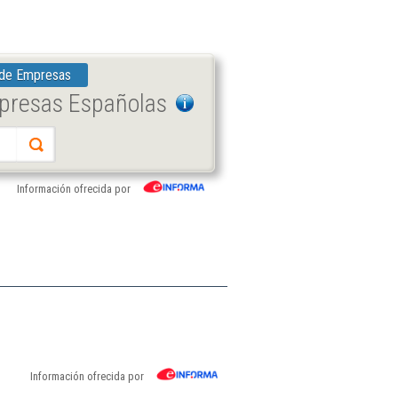
 de Empresas
mpresas Españolas
Información ofrecida por
Información ofrecida por