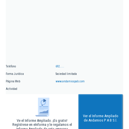
Teléfono
692.....
Forma Jurídica
Sociedad limitada
Página Web
www.andamiospab.com
Actividad
Ver el Informe Ampliado
de Andamios P A B S.l.
Ve el Informe Ampliado. ¡Es gratis!
Regístrese en eInforma y le regalamos el
Informe Ampliado de esta empresa