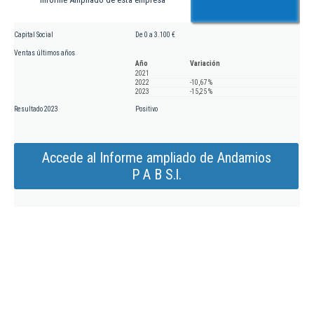
Capital Social
De 0 a 3.100 €
Ventas últimos años
Año
Variación
2021
2022
-10,67 %
2023
-15,25 %
Resultado 2023
Positivo
Accede al Informe ampliado de Andamios
P A B S.l.