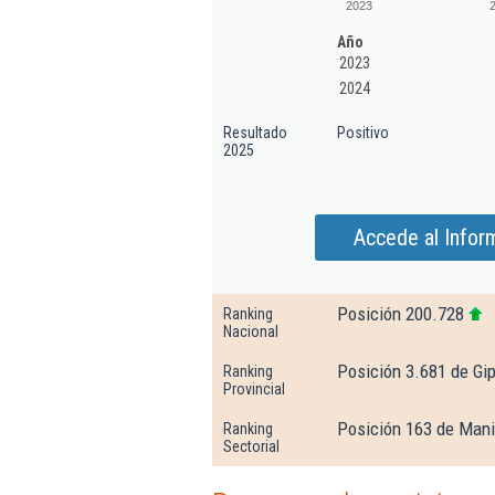
2023
Año
2023
2024
Resultado
Positivo
2025
Accede al Infor
Posición 200.728
Ranking
Nacional
Posición 3.681 de Gi
Ranking
Provincial
Posición 163 de Mani
Ranking
Sectorial