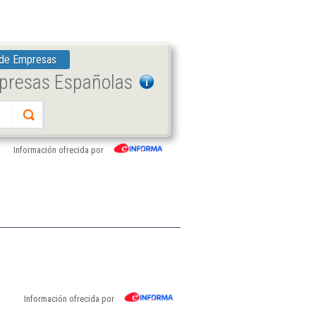
 de Empresas
mpresas Españolas
Información ofrecida por
Información ofrecida por