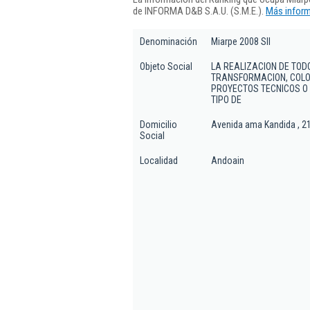
de INFORMA D&B S.A.U. (S.M.E.).
Más inform
Denominación
Miarpe 2008 Sll
Objeto Social
LA REALIZACION DE TOD
TRANSFORMACION, COLOC
PROYECTOS TECNICOS O
TIPO DE
Domicilio
Avenida ama Kandida , 2
Social
Localidad
Andoain