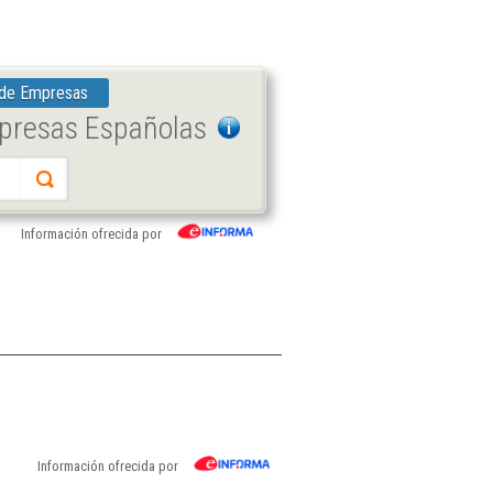
 de Empresas
mpresas Españolas
Información ofrecida por
Información ofrecida por