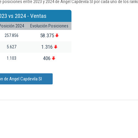
 posiciones entre 2023 y 2024 de Angel Capdevila Sl por cada uno de los rank
023 vs 2024 - Ventas
Posición 2024
Evolución Posiciones
58.375
257.856
1.316
5.627
406
1.103
n de Angel Capdevila Sl