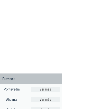
Provincia
Pontevedra
Ver más
Alicante
Ver más