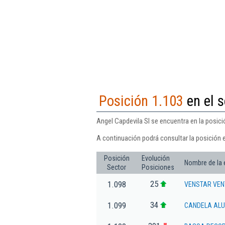
Posición 1.103
en el s
Angel Capdevila Sl se encuentra en la posició
A continuación podrá consultar la posición e
Posición
Evolución
Nombre de la
Sector
Posiciones
25
1.098
VENSTAR VEN
34
1.099
CANDELA ALUM