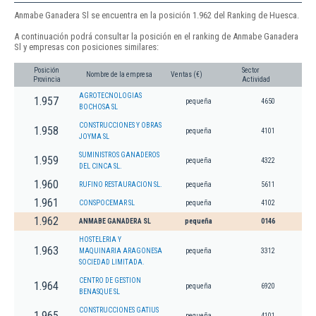
Anmabe Ganadera Sl se encuentra en la posición 1.962 del Ranking de Huesca.
A continuación podrá consultar la posición en el ranking de Anmabe Ganadera
Sl y empresas con posiciones similares:
Posición
Sector
Nombre de la empresa
Ventas (€)
Provincia
Actividad
AGROTECNOLOGIAS
1.957
pequeña
4650
BOCHOSA SL
CONSTRUCCIONES Y OBRAS
1.958
pequeña
4101
JOYMA SL
SUMINISTROS GANADEROS
1.959
pequeña
4322
DEL CINCA SL.
1.960
RUFINO RESTAURACION SL.
pequeña
5611
1.961
CONSPOCEMAR SL
pequeña
4102
1.962
ANMABE GANADERA SL
pequeña
0146
HOSTELERIA Y
1.963
MAQUINARIA ARAGONESA
pequeña
3312
SOCIEDAD LIMITADA.
CENTRO DE GESTION
1.964
pequeña
6920
BENASQUE SL
CONSTRUCCIONES GATIUS
1.965
pequeña
4101