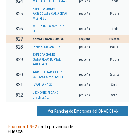
824
MALDA AGROPECUARIA SL
pequeña
Lérida
EXPLOTACIONES
825
AGRICOLAS Y GANADERAS
pequeña
Murcia
MESTRE SL
MULLA INTEGRACIONES
826
pequeña
Lérida
SL.
827
ANMABE GANADERA SL
pequeña
Huesca
828
IBERNATUR CAMPO SL.
pequeña
Madrid
EXPLOTACIONES
829
GANADERAS BERNAL
pequeña
Murcia
AGUERA SL.
AGROPECUARIA CRUZ
830
pequeña
Badajoz
CORBACHO-MACIAS S.L.
831
IVYALLANOS SL
pequeña
Soria
LECHONES REGAÑO
832
pequeña
Soria
JIMENEZ SL.
Ver Ranking de Empresas del CNAE 0146
Posición 1.962
en la provincia de
Huesca