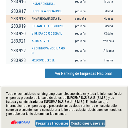
283.916
pequeña
Murcia
INSTALACIONES SL
283.917
INDOLUX ASSOCIATES SL
pequeña
Madrid
283.918
ANMABE GANADERA SL
pequeña
Huesca
283.919
IBERIAN LEGAL GROUP SL
pequeña
Madrid
283.920
VIDRIERA CORDOBESA SL
pequeña
Córdoba
283.921
AUTO AL VI SL
pequeña
Valencia
R & G INNOVA MOBILIARIO
283.922
pequeña
Alicante
SL.
283.923
FRESCONQUERO SL.
pequeña
Huelva
Ver Ranking de Empresas Nacional
Todo el contenido de ranking-empresas.eleconomista.es y toda la información de
empresas procede de la base de datos de INFORMA D&B S.A.U. (S.M.E.) y es
tratada y suministrada por INFORMA D&B S.A.U. (S.M.E.). En todo caso, la
información de empresas que proporcionamos debe ser tenida en cuenta sólo
como un elemento más a considerar a la hora de adoptar decisiones comerciales
y no debe por tanto determinar las mismas.
Preguntas Frecuentes
Condiciones Generales