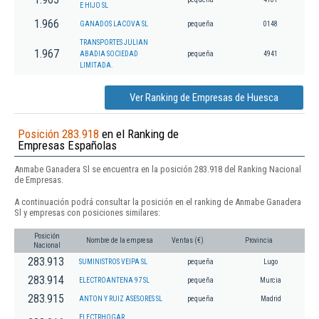
E HIJO SL
1.966
GANADOS LACOVA SL
pequeña
0148
TRANSPORTES JULIAN
1.967
ABADIA SOCIEDAD
pequeña
4941
LIMITADA.
Ver Ranking de Empresas de Huesca
Posición 283.918
en el Ranking de
Empresas Españolas
Anmabe Ganadera Sl se encuentra en la posición 283.918 del Ranking Nacional
de Empresas.
A continuación podrá consultar la posición en el ranking de Anmabe Ganadera
Sl y empresas con posiciones similares:
Posición
Nombre de la empresa
Ventas (€)
Provincia
Nacional
283.913
SUMINISTROS VEIPA SL
pequeña
Lugo
283.914
ELECTROANTENA 97 SL
pequeña
Murcia
283.915
ANTON Y RUIZ ASESORES SL
pequeña
Madrid
ELECTRHOGAR