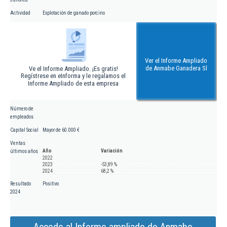
Actividad
Explotación de ganado porcino
Ver el Informe Ampliado
de Anmabe Ganadera Sl
Ve el Informe Ampliado. ¡Es gratis!
Regístrese en eInforma y le regalamos el
Informe Ampliado de esta empresa
Número de
empleados
Capital Social
Mayor de 60.000 €
Ventas
Año
Variación
últimos años
2022
2023
-53,89 %
2024
68,2 %
Resultado
Positivo
2024