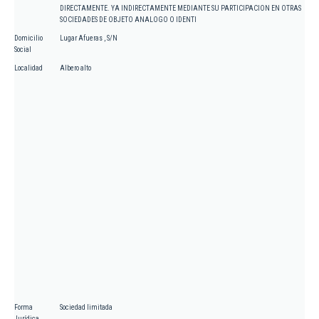
DIRECTAMENTE. YA INDIRECTAMENTE MEDIANTE SU PARTICIPACION EN OTRAS
SOCIEDADES DE OBJETO ANALOGO O IDENTI
Domicilio
Lugar Afueras , S/N
Social
Localidad
Albero alto
Forma
Sociedad limitada
Jurídica