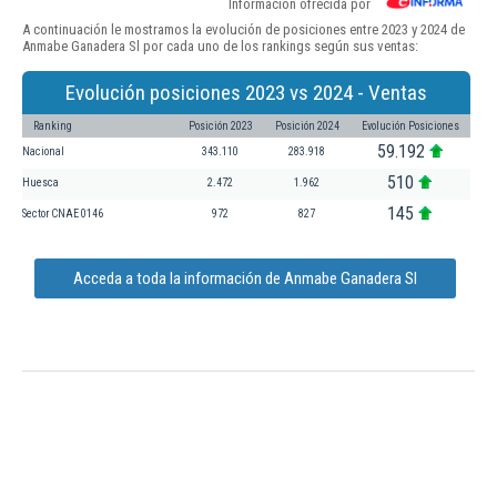
Información ofrecida por
A continuación le mostramos la evolución de posiciones entre 2023 y 2024 de
Anmabe Ganadera Sl por cada uno de los rankings según sus ventas:
Evolución posiciones 2023 vs 2024 - Ventas
Ranking
Posición 2023
Posición 2024
Evolución Posiciones
59.192
Nacional
343.110
283.918
510
Huesca
2.472
1.962
145
Sector CNAE 0146
972
827
Acceda a toda la información de Anmabe Ganadera Sl