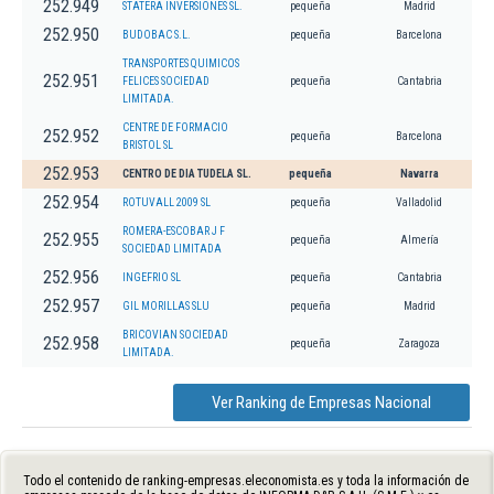
252.949
STATERA INVERSIONES SL.
pequeña
Madrid
252.950
BUDOBAC S.L.
pequeña
Barcelona
TRANSPORTES QUIMICOS
252.951
FELICES SOCIEDAD
pequeña
Cantabria
LIMITADA.
CENTRE DE FORMACIO
252.952
pequeña
Barcelona
BRISTOL SL
252.953
CENTRO DE DIA TUDELA SL.
pequeña
Navarra
252.954
ROTUVALL 2009 SL
pequeña
Valladolid
ROMERA-ESCOBAR J F
252.955
pequeña
Almería
SOCIEDAD LIMITADA
252.956
INGEFRIO SL
pequeña
Cantabria
252.957
GIL MORILLAS SLU
pequeña
Madrid
BRICOVIAN SOCIEDAD
252.958
pequeña
Zaragoza
LIMITADA.
Ver Ranking de Empresas Nacional
Todo el contenido de ranking-empresas.eleconomista.es y toda la información de