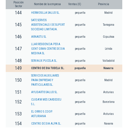
Posición
Nombre de la empresa
Ventas (€)
Provincia
Sector
144
HERMOSILLA SALUD SL.
pequeña
Madrid
SATE SERVEIS
145
ASSISTENCIALS I DE SUPORT
pequeña
Tarragona
SOCIEDAD LIMITADA.
146
ARNASTU SL
pequeña
Gipuzkoa
LLAR RESIDENCIA PER A
147
GENT GRAN CENTRE DE DIA
pequeña
Lérida
MEDINA SL
148
SERVAUX PUCELA SL.
pequeña
Valladolid
149
CENTRO DE DIA TUDELA SL.
pequeña
Navarra
SERVICIOS AUXILIARES
150
PARA EMPRESAS Y
pequeña
Madrid
PARTICULARES SL.
151
AYUDARTIS SALUD SL.
pequeña
Asturias
CUIDA'M MES CARDEDEU
152
pequeña
Barcelona
S.L.
EL ORRIO S.COOP.
153
pequeña
Asturias
ASTURIANA
154
CENTRO DE DIA ALPA SL.
pequeña
Navarra