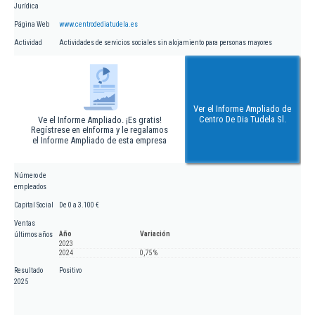
Jurídica
Página Web
www.centrodediatudela.es
Actividad
Actividades de servicios sociales sin alojamiento para personas mayores
Ver el Informe Ampliado de
Centro De Dia Tudela Sl.
Ve el Informe Ampliado. ¡Es gratis!
Regístrese en eInforma y le regalamos
el Informe Ampliado de esta empresa
Número de
empleados
Capital Social
De 0 a 3.100 €
Ventas
Año
Variación
últimos años
2023
2024
0,75 %
Resultado
Positivo
2025