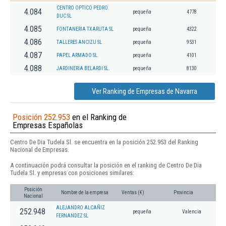
CENTRO OPTICO PEDRO
4.084
pequeña
4778
DUC SL
4.085
FONTANERIA TXARUTA SL
pequeña
4322
4.086
TALLERES ANCIZU SL
pequeña
9531
4.087
PAPEL ARMADO SL.
pequeña
4101
4.088
JARDINERIA BELARDI SL.
pequeña
8130
Ver Ranking de Empresas de Navarra
Posición 252.953
en el Ranking de
Empresas Españolas
Centro De Dia Tudela Sl. se encuentra en la posición 252.953 del Ranking
Nacional de Empresas.
A continuación podrá consultar la posición en el ranking de Centro De Dia
Tudela Sl. y empresas con posiciones similares:
Posición
Nombre de la empresa
Ventas (€)
Provincia
Nacional
ALEJANDRO ALCAÑIZ
252.948
pequeña
Valencia
FERNANDEZ SL