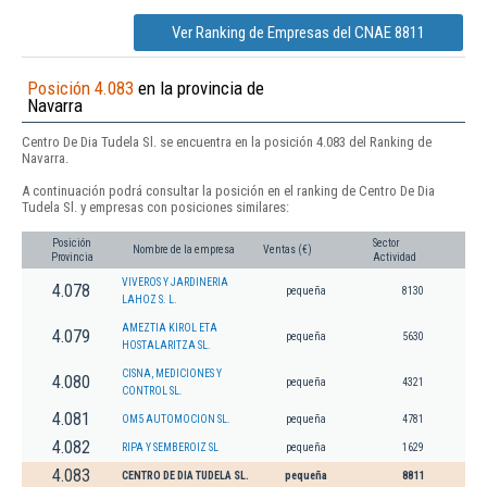
Ver Ranking de Empresas del CNAE 8811
Posición 4.083
en la provincia de
Navarra
Centro De Dia Tudela Sl. se encuentra en la posición 4.083 del Ranking de
Navarra.
A continuación podrá consultar la posición en el ranking de Centro De Dia
Tudela Sl. y empresas con posiciones similares:
Posición
Sector
Nombre de la empresa
Ventas (€)
Provincia
Actividad
VIVEROS Y JARDINERIA
4.078
pequeña
8130
LAHOZ S. L.
AMEZTIA KIROL ETA
4.079
pequeña
5630
HOSTALARITZA SL.
CISNA, MEDICIONES Y
4.080
pequeña
4321
CONTROL SL.
4.081
OM5 AUTOMOCION SL.
pequeña
4781
4.082
RIPA Y SEMBEROIZ SL
pequeña
1629
4.083
CENTRO DE DIA TUDELA SL.
pequeña
8811