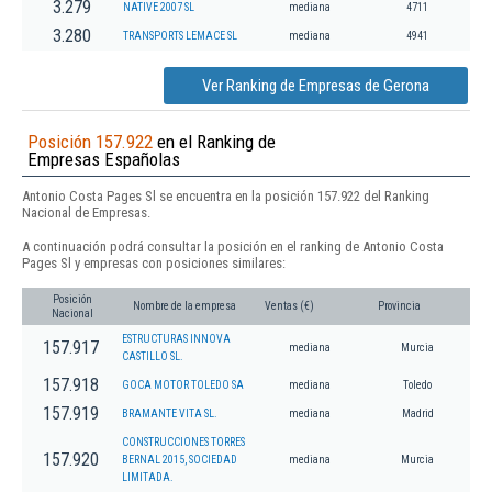
3.279
NATIVE 2007 SL
mediana
4711
3.280
TRANSPORTS LEMACE SL
mediana
4941
Ver Ranking de Empresas de Gerona
Posición 157.922
en el Ranking de
Empresas Españolas
Antonio Costa Pages Sl se encuentra en la posición 157.922 del Ranking
Nacional de Empresas.
A continuación podrá consultar la posición en el ranking de Antonio Costa
Pages Sl y empresas con posiciones similares:
Posición
Nombre de la empresa
Ventas (€)
Provincia
Nacional
ESTRUCTURAS INNOVA
157.917
mediana
Murcia
CASTILLO SL.
157.918
GOCA MOTOR TOLEDO SA
mediana
Toledo
157.919
BRAMANTE VITA SL.
mediana
Madrid
CONSTRUCCIONES TORRES
157.920
BERNAL 2015, SOCIEDAD
mediana
Murcia
LIMITADA.