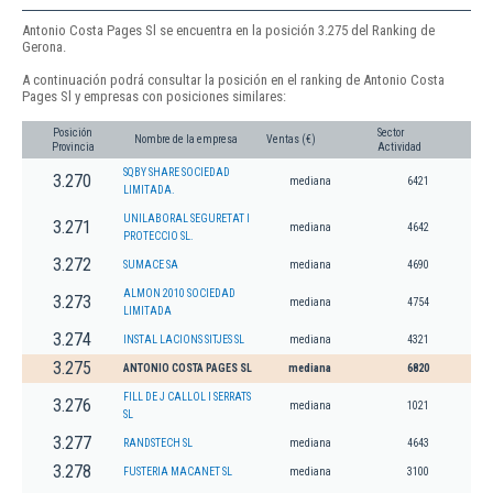
Antonio Costa Pages Sl se encuentra en la posición 3.275 del Ranking de
Gerona.
A continuación podrá consultar la posición en el ranking de Antonio Costa
Pages Sl y empresas con posiciones similares:
Posición
Sector
Nombre de la empresa
Ventas (€)
Provincia
Actividad
SQBY SHARE SOCIEDAD
3.270
mediana
6421
LIMITADA.
UNILABORAL SEGURETAT I
3.271
mediana
4642
PROTECCIO SL.
3.272
SUMACE SA
mediana
4690
ALMON 2010 SOCIEDAD
3.273
mediana
4754
LIMITADA
3.274
INSTAL LACIONS SITJES SL
mediana
4321
3.275
ANTONIO COSTA PAGES SL
mediana
6820
FILL DE J CALLOL I SERRATS
3.276
mediana
1021
SL
3.277
RANDSTECH SL
mediana
4643
3.278
FUSTERIA MACANET SL
mediana
3100