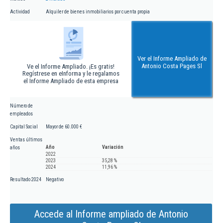
Actividad
Alquiler de bienes inmobiliarios por cuenta propia
Ver el Informe Ampliado de
Antonio Costa Pages Sl
Ve el Informe Ampliado. ¡Es gratis!
Regístrese en eInforma y le regalamos
el Informe Ampliado de esta empresa
Número de
empleados
Capital Social
Mayor de 60.000 €
Ventas últimos
Año
Variación
años
2022
2023
35,28 %
2024
11,96 %
Resultado 2024
Negativo
Accede al Informe ampliado de Antonio