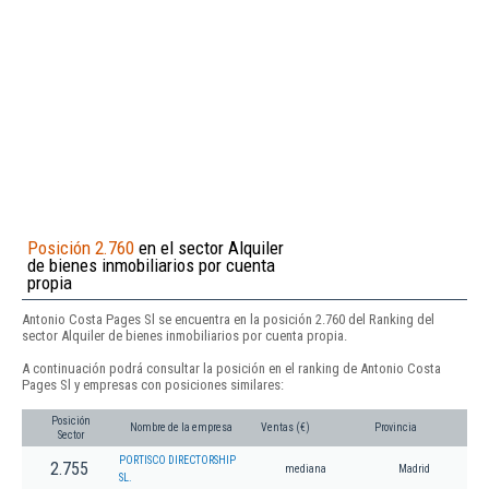
Posición 2.760
en el sector Alquiler
de bienes inmobiliarios por cuenta
propia
Antonio Costa Pages Sl se encuentra en la posición 2.760 del Ranking del
sector Alquiler de bienes inmobiliarios por cuenta propia.
A continuación podrá consultar la posición en el ranking de Antonio Costa
Pages Sl y empresas con posiciones similares:
Posición
Nombre de la empresa
Ventas (€)
Provincia
Sector
PORTISCO DIRECTORSHIP
2.755
mediana
Madrid
SL.