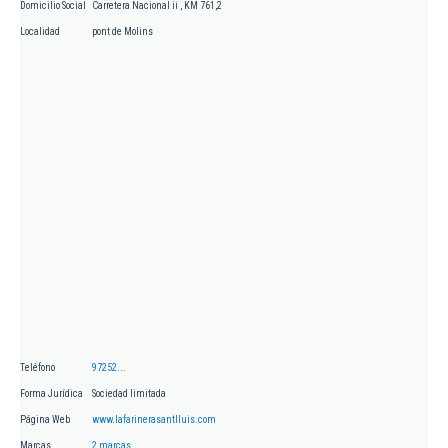
Domicilio Social
Carretera Nacional ii , KM 761,2
Localidad
pont de Molins
Teléfono
97252...
Forma Jurídica
Sociedad limitada
Página Web
www.lafarinerasantlluis.com
Marcas
2 marcas