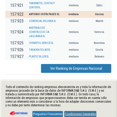
TRANSMITEL CONTACT
157.921
mediana
Cádiz
CENTER SL.
157.922
ANTONIO COSTA PAGES SL
mediana
Gerona
157.923
COMERCIAL BELDREA SL
mediana
Madrid
MATERIALS DE
157.924
CONSTRUCCIO CA
mediana
Valencia
LAGUARDA SL
157.925
CHEMIPOL SERVICE SL.
mediana
Barcelona
157.926
TABAIBA SOLAR SL.
mediana
Coruña
157.927
PLASTIC SILLER SL
mediana
Baleares
Ver Ranking de Empresas Nacional
Todo el contenido de ranking-empresas.eleconomista.es y toda la información de
empresas procede de la base de datos de INFORMA D&B S.A.U. (S.M.E.) y es
tratada y suministrada por INFORMA D&B S.A.U. (S.M.E.). En todo caso, la
información de empresas que proporcionamos debe ser tenida en cuenta sólo
como un elemento más a considerar a la hora de adoptar decisiones comerciales
y no debe por tanto determinar las mismas.
Preguntas Frecuentes
Condiciones Generales