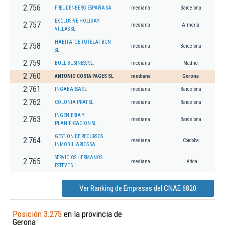
2.756
FREUDENBERG ESPAÑA SA
mediana
Barcelona
EXCLUSIVE HOLIDAY
2.757
mediana
Almería
VILLAS SL.
HABITATGE TUTELAT BCN
2.758
mediana
Barcelona
SL.
2.759
BULL BUSINESS SL.
mediana
Madrid
2.760
ANTONIO COSTA PAGES SL
mediana
Gerona
2.761
INGABARSA SL
mediana
Barcelona
2.762
COLONIA PRAT SL
mediana
Barcelona
INGENIERIA Y
2.763
mediana
Barcelona
PLANIFICACION SL
GESTION DE RECURSOS
2.764
mediana
Córdoba
INMOBILIARIOS SA
SERVICIOS HERMANOS
2.765
mediana
Lérida
ESTEVE S.L.
Ver Ranking de Empresas del CNAE 6820
Posición 3.275
en la provincia de
Gerona