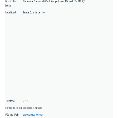
Domicilio
Carretera Comarcal 804 Ibiza port sant Miquel , 2 - KM 0,2
Social
Localidad
Santa Eulalia del rio
Teléfono
97131...
Forma Jurídica
Sociedad limitada
Página Web
www.apagafoc.com