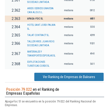
2.361
mediana
8130
SOCIEDAD LIMITADA.
ARIDS I SERVEIS GRAVERA
2.362
mediana
0812
CAN ALOU S.L.
2.363
APAGA-FOC SL
mediana
6831
HOTEL SANT JORDI PALMA
2.364
mediana
5510
SL.
2.365
TALAT CONTRACT SL.
mediana
4399
TALLER HROS. JUAN ROIG
2.366
mediana
9531
SOCIEDAD LIMITADA.
MATERIALES Y
2.367
mediana
4941
TRANSPORTES ESPORLAS SL
EXPLOTACIONES
2.368
mediana
5611
TURISTICAS CORDE SL
Ver Ranking de Empresas de Baleares
Posición 79.022
en el Ranking de
Empresas Españolas
Apaga-foc Sl se encuentra en la posición 79.022 del Ranking Nacional de
Empresas.