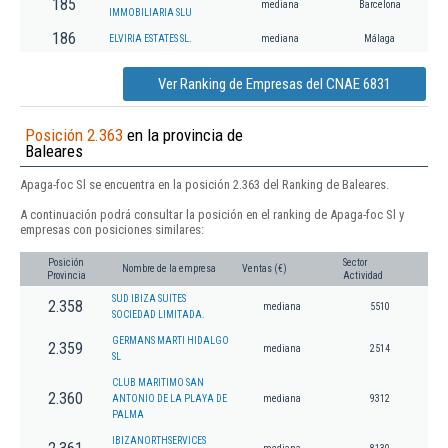
185
mediana
Barcelona
IMMOBILIARIA SLU
186
ELVIRIA ESTATES SL.
mediana
Málaga
Ver Ranking de Empresas del CNAE 6831
Posición 2.363
en la provincia de
Baleares
Apaga-foc Sl se encuentra en la posición 2.363 del Ranking de Baleares.
A continuación podrá consultar la posición en el ranking de Apaga-foc Sl y
empresas con posiciones similares:
Posición
Sector
Nombre de la empresa
Ventas (€)
Provincia
Actividad
SUD IBIZA SUITES
2.358
mediana
5510
SOCIEDAD LIMITADA.
GERMANS MARTI HIDALGO
2.359
mediana
2514
SL
CLUB MARITIMO SAN
2.360
ANTONIO DE LA PLAYA DE
mediana
9312
PALMA
IBIZANORTHSERVICES