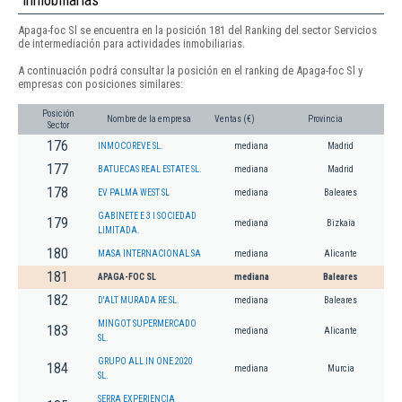
Apaga-foc Sl se encuentra en la posición 181 del Ranking del sector Servicios
de intermediación para actividades inmobiliarias.
A continuación podrá consultar la posición en el ranking de Apaga-foc Sl y
empresas con posiciones similares:
Posición
Nombre de la empresa
Ventas (€)
Provincia
Sector
176
INMOCOREVE SL.
mediana
Madrid
177
BATUECAS REAL ESTATE SL.
mediana
Madrid
178
EV PALMA WEST SL
mediana
Baleares
GABINETE E 3 I SOCIEDAD
179
mediana
Bizkaia
LIMITADA.
180
MASA INTERNACIONAL SA
mediana
Alicante
181
APAGA-FOC SL
mediana
Baleares
182
D'ALT MURADA RE SL.
mediana
Baleares
MINGOT SUPERMERCADO
183
mediana
Alicante
SL.
GRUPO ALL IN ONE 2020
184
mediana
Murcia
SL.
SERRA EXPERIENCIA