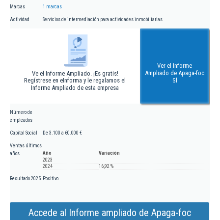
Marcas
1 marcas
Actividad
Servicios de intermediación para actividades inmobiliarias
Ver el Informe
Ampliado de Apaga-foc
Ve el Informe Ampliado. ¡Es gratis!
Regístrese en eInforma y le regalamos el
Sl
Informe Ampliado de esta empresa
Número de
empleados
Capital Social
De 3.100 a 60.000 €
Ventas últimos
Año
Variación
años
2023
2024
16,92 %
Resultado 2025
Positivo
Accede al Informe ampliado de Apaga-foc