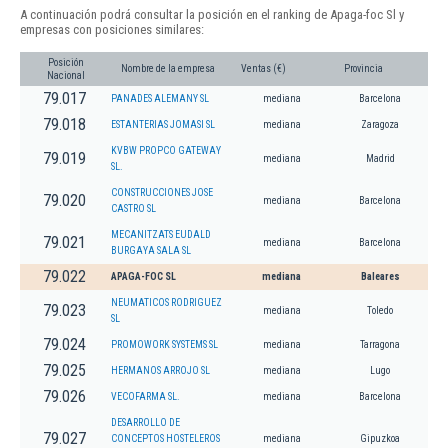
A continuación podrá consultar la posición en el ranking de Apaga-foc Sl y
empresas con posiciones similares:
Posición
Nombre de la empresa
Ventas (€)
Provincia
Nacional
79.017
PANADES ALEMANY SL
mediana
Barcelona
79.018
ESTANTERIAS JOMASI SL
mediana
Zaragoza
KVBW PROPCO GATEWAY
79.019
mediana
Madrid
SL.
CONSTRUCCIONES JOSE
79.020
mediana
Barcelona
CASTRO SL
MECANITZATS EUDALD
79.021
mediana
Barcelona
BURGAYA SALA SL
79.022
APAGA-FOC SL
mediana
Baleares
NEUMATICOS RODRIGUEZ
79.023
mediana
Toledo
SL
79.024
PROMOWORK SYSTEMS SL
mediana
Tarragona
79.025
HERMANOS ARROJO SL
mediana
Lugo
79.026
VECOFARMA SL.
mediana
Barcelona
DESARROLLO DE
79.027
CONCEPTOS HOSTELEROS
mediana
Gipuzkoa