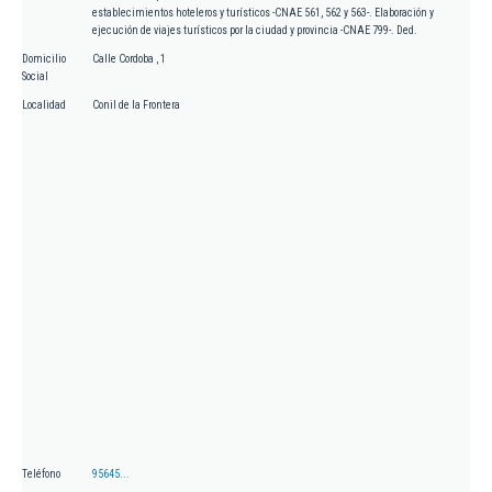
establecimientos hoteleros y turísticos -CNAE 561, 562 y 563-. Elaboración y
ejecución de viajes turísticos por la ciudad y provincia -CNAE 799-. Ded.
Domicilio
Calle Cordoba , 1
Social
Localidad
Conil de la Frontera
Teléfono
95645...