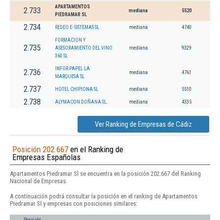
APARTAMENTOS
2.733
mediana
5520
PIEDRAMAR SL
2.734
REDEO E- SISTEMAS SL
mediana
4740
FORMACION Y
2.735
ASESORAMIENTO DEL VINO
mediana
9329
360 SL
INFOR PAPEL LA
2.736
mediana
4761
MARQUESA SL
2.737
HOTEL CHIPIONA SL
mediana
5510
2.738
ALYMACON DOÑANA SL.
mediana
4335
Ver Ranking de Empresas de Cádiz
Posición 202.667
en el Ranking de
Empresas Españolas
Apartamentos Piedramar Sl se encuentra en la posición 202.667 del Ranking
Nacional de Empresas.
A continuación podrá consultar la posición en el ranking de Apartamentos
Piedramar Sl y empresas con posiciones similares:
Posición