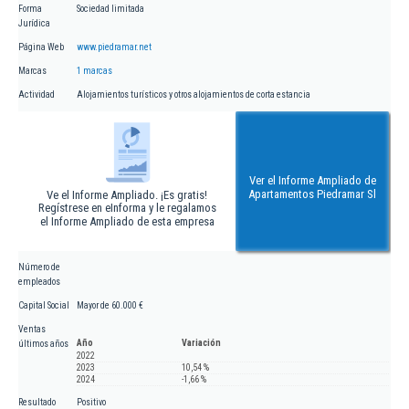
Forma
Sociedad limitada
Jurídica
Página Web
www.piedramar.net
Marcas
1 marcas
Actividad
Alojamientos turísticos y otros alojamientos de corta estancia
Ver el Informe Ampliado de
Apartamentos Piedramar Sl
Ve el Informe Ampliado. ¡Es gratis!
Regístrese en eInforma y le regalamos
el Informe Ampliado de esta empresa
Número de
empleados
Capital Social
Mayor de 60.000 €
Ventas
Año
Variación
últimos años
2022
2023
10,54 %
2024
-1,66 %
Resultado
Positivo