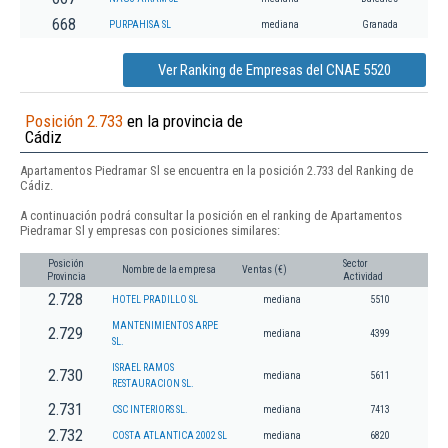
668
PURPAHISA SL
mediana
Granada
Ver Ranking de Empresas del CNAE 5520
Posición 2.733
en la provincia de
Cádiz
Apartamentos Piedramar Sl se encuentra en la posición 2.733 del Ranking de
Cádiz.
A continuación podrá consultar la posición en el ranking de Apartamentos
Piedramar Sl y empresas con posiciones similares:
Posición
Sector
Nombre de la empresa
Ventas (€)
Provincia
Actividad
2.728
HOTEL PRADILLO SL
mediana
5510
MANTENIMIENTOS ARPE
2.729
mediana
4399
SL.
ISRAEL RAMOS
2.730
mediana
5611
RESTAURACION SL.
2.731
CSC INTERIORS SL.
mediana
7413
2.732
COSTA ATLANTICA 2002 SL
mediana
6820