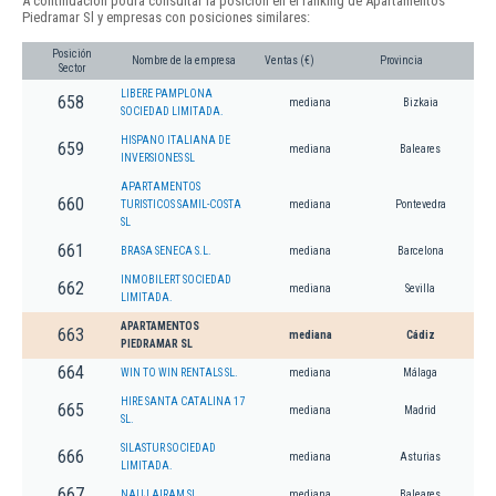
A continuación podrá consultar la posición en el ranking de Apartamentos
Piedramar Sl y empresas con posiciones similares:
Posición
Nombre de la empresa
Ventas (€)
Provincia
Sector
LIBERE PAMPLONA
658
mediana
Bizkaia
SOCIEDAD LIMITADA.
HISPANO ITALIANA DE
659
mediana
Baleares
INVERSIONES SL
APARTAMENTOS
660
TURISTICOS SAMIL-COSTA
mediana
Pontevedra
SL
661
BRASA SENECA S.L.
mediana
Barcelona
INMOBILERT SOCIEDAD
662
mediana
Sevilla
LIMITADA.
APARTAMENTOS
663
mediana
Cádiz
PIEDRAMAR SL
664
WIN TO WIN RENTALS SL.
mediana
Málaga
HIRE SANTA CATALINA 17
665
mediana
Madrid
SL.
SILASTUR SOCIEDAD
666
mediana
Asturias
LIMITADA.
667
NAUJ AIRAM SL
mediana
Baleares