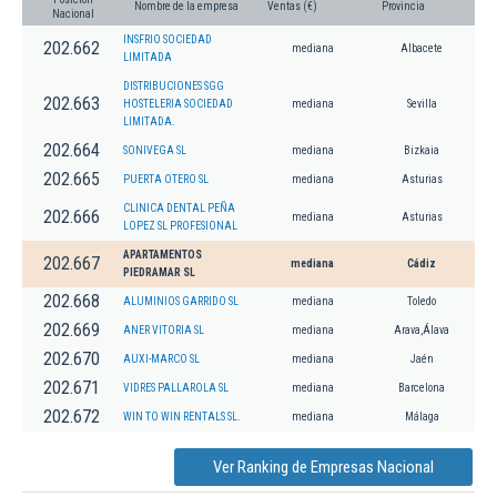
Nombre de la empresa
Ventas (€)
Provincia
Nacional
INSFRIO SOCIEDAD
202.662
mediana
Albacete
LIMITADA
DISTRIBUCIONES SGG
202.663
HOSTELERIA SOCIEDAD
mediana
Sevilla
LIMITADA.
202.664
SONIVEGA SL
mediana
Bizkaia
202.665
PUERTA OTERO SL
mediana
Asturias
CLINICA DENTAL PEÑA
202.666
mediana
Asturias
LOPEZ SL PROFESIONAL
APARTAMENTOS
202.667
mediana
Cádiz
PIEDRAMAR SL
202.668
ALUMINIOS GARRIDO SL
mediana
Toledo
202.669
ANER VITORIA SL
mediana
Arava,Álava
202.670
AUXI-MARCO SL
mediana
Jaén
202.671
VIDRES PALLAROLA SL
mediana
Barcelona
202.672
WIN TO WIN RENTALS SL.
mediana
Málaga
Ver Ranking de Empresas Nacional