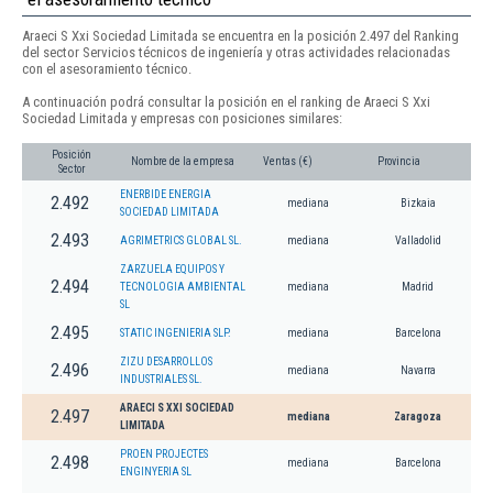
Araeci S Xxi Sociedad Limitada se encuentra en la posición 2.497 del Ranking
del sector Servicios técnicos de ingeniería y otras actividades relacionadas
con el asesoramiento técnico.
A continuación podrá consultar la posición en el ranking de Araeci S Xxi
Sociedad Limitada y empresas con posiciones similares:
Posición
Nombre de la empresa
Ventas (€)
Provincia
Sector
ENERBIDE ENERGIA
2.492
mediana
Bizkaia
SOCIEDAD LIMITADA
2.493
AGRIMETRICS GLOBAL SL.
mediana
Valladolid
ZARZUELA EQUIPOS Y
2.494
TECNOLOGIA AMBIENTAL
mediana
Madrid
SL
2.495
STATIC INGENIERIA SLP.
mediana
Barcelona
ZIZU DESARROLLOS
2.496
mediana
Navarra
INDUSTRIALES SL.
ARAECI S XXI SOCIEDAD
2.497
mediana
Zaragoza
LIMITADA
PROEN PROJECTES
2.498
mediana
Barcelona
ENGINYERIA SL