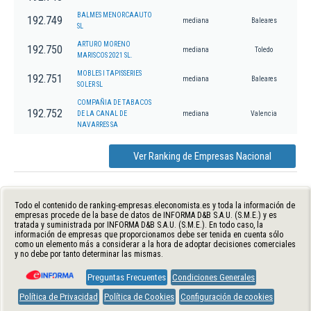
BALMES MENORCAAUTO
192.749
mediana
Baleares
SL
ARTURO MORENO
192.750
mediana
Toledo
MARISCOS 2021 SL.
MOBLES I TAPISSERIES
192.751
mediana
Baleares
SOLER SL
COMPAÑIA DE TABACOS
192.752
DE LA CANAL DE
mediana
Valencia
NAVARRES SA
Ver Ranking de Empresas Nacional
Todo el contenido de ranking-empresas.eleconomista.es y toda la información de
empresas procede de la base de datos de INFORMA D&B S.A.U. (S.M.E.) y es
tratada y suministrada por INFORMA D&B S.A.U. (S.M.E.). En todo caso, la
información de empresas que proporcionamos debe ser tenida en cuenta sólo
como un elemento más a considerar a la hora de adoptar decisiones comerciales
y no debe por tanto determinar las mismas.
Preguntas Frecuentes
Condiciones Generales
Política de Privacidad
Política de Cookies
Configuración de cookies