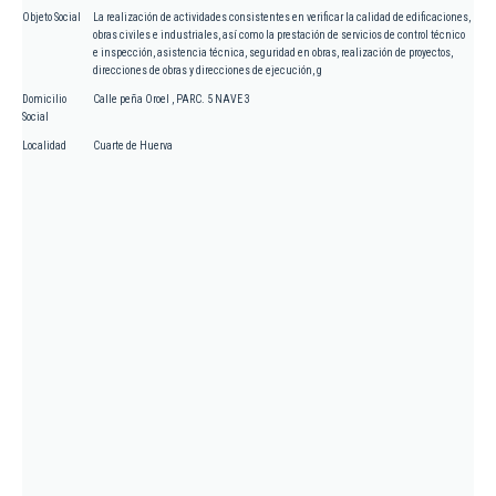
Objeto Social
La realización de actividades consistentes en verificar la calidad de edificaciones,
obras civiles e industriales, así como la prestación de servicios de control técnico
e inspección, asistencia técnica, seguridad en obras, realización de proyectos,
direcciones de obras y direcciones de ejecución, g
Domicilio
Calle peña Oroel , PARC. 5 NAVE 3
Social
Localidad
Cuarte de Huerva