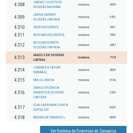
JIMENEZ COLECTIVOS
4.308
mediana
4939
SOCIEDAD ANONIMA.
LANGA CAR-RENT
4.309
mediana
4781
SOCIEDAD LIMITADA.
4.310
JESUS VINCUERIA SL
mediana
4631
4.311
MON AMOUR EUROPE SL.
mediana
1082
RECICLADOS ANETO
4.312
mediana
4687
SOCIEDAD LIMITADA.
ARAECI S XXI SOCIEDAD
4.313
mediana
7112
LIMITADA
COMERX-DIV TAYCAR
4.314
mediana
6820
ESPAÑA SL
4.315
SAN GIL 2000 SA
mediana
0146
ENSACO EFICIENCIA
4.316
ENERGETICA, SOCIEDAD
mediana
3530
LIMITADA.
GUALLAR ROMAN CLINICA
4.317
mediana
8623
DENTAL SLP.
4.318
RESIDENCIA PIRINEOS S.L.
mediana
8899
Ver Ranking de Empresas de Zaragoza