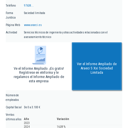
Teléfono
97638...
Forma
Sociedad limitada
Jurídica
Página Web
www.araeci.es
Actividad
Servicios técnicos de ingeniería y otras actividades relacionadas con el
asesoramiento técnico
Ver el Informe Ampliado de
Araeci S Xxi Sociedad
Ve el Informe Ampliado. ¡Es gratis!
Regístrese en eInforma y le
Limitada
regalamos el Informe Ampliado de
esta empresa
Número de
empleados
Capital Social
De 0 a 3.100 €
Ventas
Año
Variación
últimos años
2023
2024
16,08 %