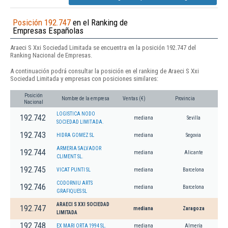
Posición 192.747
en el Ranking de
Empresas Españolas
Araeci S Xxi Sociedad Limitada se encuentra en la posición 192.747 del
Ranking Nacional de Empresas.
A continuación podrá consultar la posición en el ranking de Araeci S Xxi
Sociedad Limitada y empresas con posiciones similares:
Posición
Nombre de la empresa
Ventas (€)
Provincia
Nacional
LOGISTICA NODO
192.742
mediana
Sevilla
SOCIEDAD LIMITADA.
192.743
HIDRA GOMEZ SL
mediana
Segovia
ARMERIA SALVADOR
192.744
mediana
Alicante
CLIMENT SL.
192.745
VICAT PUNTI SL
mediana
Barcelona
CODORNIU ARTS
192.746
mediana
Barcelona
GRAFIQUES SL
ARAECI S XXI SOCIEDAD
192.747
mediana
Zaragoza
LIMITADA
192.748
EX MARI ORTA 1994 SL.
mediana
Almería