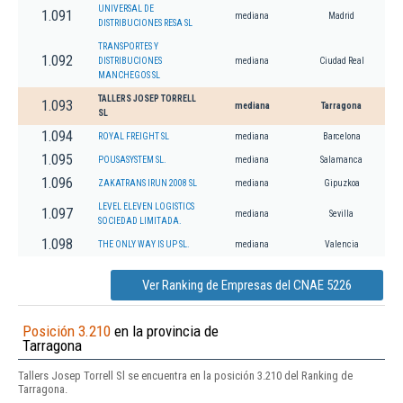
UNIVERSAL DE
1.091
mediana
Madrid
DISTRIBUCIONES RESA SL
TRANSPORTES Y
1.092
DISTRIBUCIONES
mediana
Ciudad Real
MANCHEGOS SL
TALLERS JOSEP TORRELL
1.093
mediana
Tarragona
SL
1.094
ROYAL FREIGHT SL
mediana
Barcelona
1.095
POUSASYSTEM SL.
mediana
Salamanca
1.096
ZAKATRANS IRUN 2008 SL
mediana
Gipuzkoa
LEVEL ELEVEN LOGISTICS
1.097
mediana
Sevilla
SOCIEDAD LIMITADA.
1.098
THE ONLY WAY IS UP SL.
mediana
Valencia
Ver Ranking de Empresas del CNAE 5226
Posición 3.210
en la provincia de
Tarragona
Tallers Josep Torrell Sl se encuentra en la posición 3.210 del Ranking de
Tarragona.