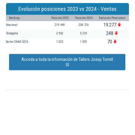
Evolución posiciones 2023 vs 2024 - Ventas
Ranking
Posición 2023
Posición 2024
Evolución Posiciones
19.277
Nacional
219.449
238.726
248
Tarragona
2.962
3.210
70
Sector CNAE 5226
1.023
1.093
Acceda a toda la información de Tallers Josep Torrell
Sl