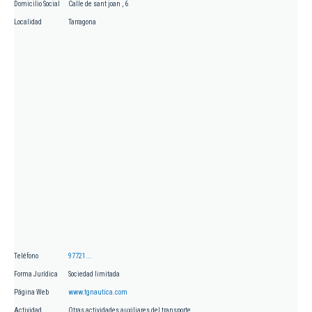
Domicilio Social
Calle de sant joan , 6
Localidad
Tarragona
Teléfono
97721...
Forma Jurídica
Sociedad limitada
Página Web
www.tgnautica.com
Actividad
Otras actividades auxiliares del transporte