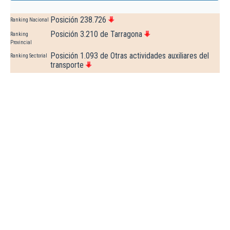
Posición 238.726
Ranking Nacional
Posición 3.210 de Tarragona
Ranking
Provincial
Posición 1.093 de Otras actividades auxiliares del
Ranking Sectorial
transporte