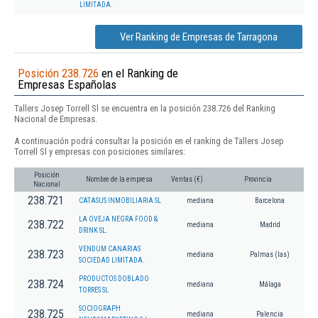
LIMITADA.
Ver Ranking de Empresas de Tarragona
Posición 238.726
en el Ranking de
Empresas Españolas
Tallers Josep Torrell Sl se encuentra en la posición 238.726 del Ranking
Nacional de Empresas.
A continuación podrá consultar la posición en el ranking de Tallers Josep
Torrell Sl y empresas con posiciones similares:
Posición
Nombre de la empresa
Ventas (€)
Provincia
Nacional
238.721
CATASUS INMOBILIARIA SL
mediana
Barcelona
LA OVEJA NEGRA FOOD &
238.722
mediana
Madrid
DRINK SL.
VENDUM CANARIAS
238.723
mediana
Palmas (las)
SOCIEDAD LIMITADA.
PRODUCTOS DOBLADO
238.724
mediana
Málaga
TORRES SL
SOCIOGRAPH
238.725
mediana
Palencia