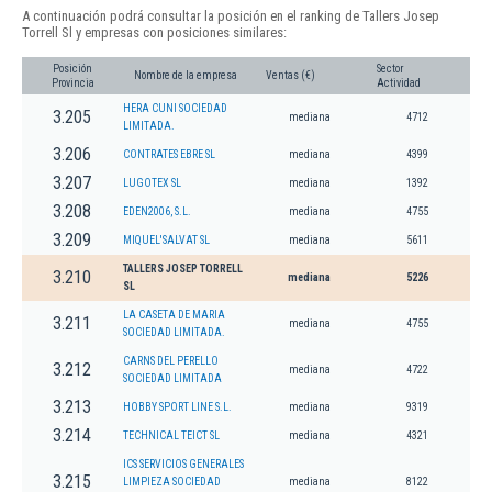
A continuación podrá consultar la posición en el ranking de Tallers Josep
Torrell Sl y empresas con posiciones similares:
Posición
Sector
Nombre de la empresa
Ventas (€)
Provincia
Actividad
HERA CUNI SOCIEDAD
3.205
mediana
4712
LIMITADA.
3.206
CONTRATES EBRE SL
mediana
4399
3.207
LUGOTEX SL
mediana
1392
3.208
EDEN2006, S.L.
mediana
4755
3.209
MIQUEL'SALVAT SL
mediana
5611
TALLERS JOSEP TORRELL
3.210
mediana
5226
SL
LA CASETA DE MARIA
3.211
mediana
4755
SOCIEDAD LIMITADA.
CARNS DEL PERELLO
3.212
mediana
4722
SOCIEDAD LIMITADA
3.213
HOBBY SPORT LINE S.L.
mediana
9319
3.214
TECHNICAL TEICT SL
mediana
4321
ICS SERVICIOS GENERALES
3.215
LIMPIEZA SOCIEDAD
mediana
8122