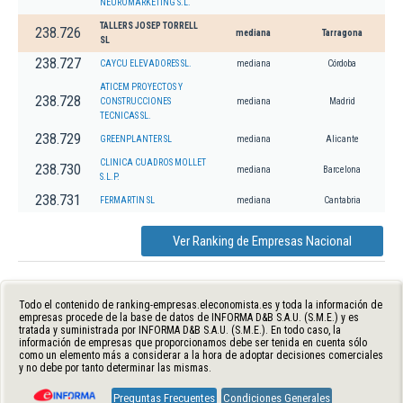
NEUROMARKETING S.L.
TALLERS JOSEP TORRELL
238.726
mediana
Tarragona
SL
238.727
CAYCU ELEVADORES SL.
mediana
Córdoba
ATICEM PROYECTOS Y
238.728
CONSTRUCCIONES
mediana
Madrid
TECNICAS SL.
238.729
GREENPLANTER SL
mediana
Alicante
CLINICA CUADROS MOLLET
238.730
mediana
Barcelona
S.L.P.
238.731
FERMARTIN SL
mediana
Cantabria
Ver Ranking de Empresas Nacional
Todo el contenido de ranking-empresas.eleconomista.es y toda la información de
empresas procede de la base de datos de INFORMA D&B S.A.U. (S.M.E.) y es
tratada y suministrada por INFORMA D&B S.A.U. (S.M.E.). En todo caso, la
información de empresas que proporcionamos debe ser tenida en cuenta sólo
como un elemento más a considerar a la hora de adoptar decisiones comerciales
y no debe por tanto determinar las mismas.
Preguntas Frecuentes
Condiciones Generales