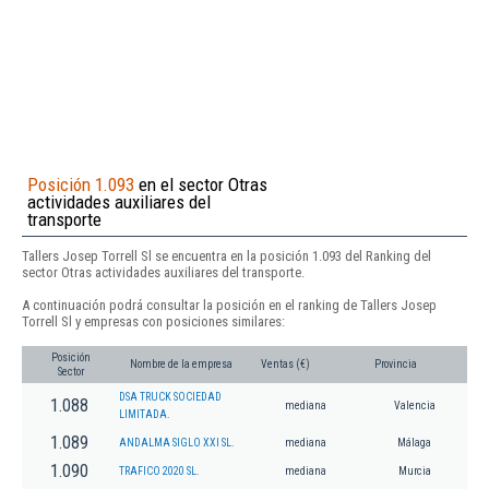
Posición 1.093
en el sector Otras
actividades auxiliares del
transporte
Tallers Josep Torrell Sl se encuentra en la posición 1.093 del Ranking del
sector Otras actividades auxiliares del transporte.
A continuación podrá consultar la posición en el ranking de Tallers Josep
Torrell Sl y empresas con posiciones similares:
Posición
Nombre de la empresa
Ventas (€)
Provincia
Sector
DSA TRUCK SOCIEDAD
1.088
mediana
Valencia
LIMITADA.
1.089
ANDALMA SIGLO XXI SL.
mediana
Málaga
1.090
TRAFICO 2020 SL.
mediana
Murcia