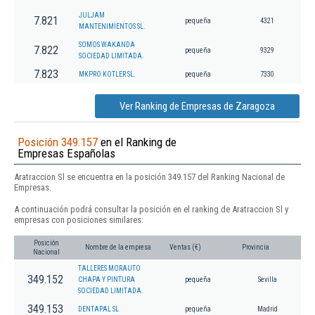
JULJAM
7.821
pequeña
4321
MANTENIMIENTOS SL.
SOMOS WAKANDA
7.822
pequeña
9329
SOCIEDAD LIMITADA.
7.823
MKPRO KOTLER SL.
pequeña
7330
Ver Ranking de Empresas de Zaragoza
Posición 349.157
en el Ranking de
Empresas Españolas
Aratraccion Sl se encuentra en la posición 349.157 del Ranking Nacional de
Empresas.
A continuación podrá consultar la posición en el ranking de Aratraccion Sl y
empresas con posiciones similares:
Posición
Nombre de la empresa
Ventas (€)
Provincia
Nacional
TALLERES MORAUTO
349.152
CHAPA Y PINTURA
pequeña
Sevilla
SOCIEDAD LIMITADA.
349.153
DENTAPAL SL
pequeña
Madrid