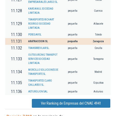
EMPRESARIALES LARGO SL.
KAROANUL SOCIEDAD
11.128
pequeña
Cuenca
LIMITADA.
TRANSPORTES RICHART
11.129
RODRIGO SOCIEDAD
pequeña
Albacete
LIMITADA.
11.130
PEREGAR SL
pequeña
Toledo
11.131
ARATRACCION SL
pequeña
Zaragoza
11.132
TRANSRREVILAR SL.
pequeña
Coruña
OUTSOURCING TRANSPOT
11.133
SERVICES SOCIEDAD
pequeña
Tarragona
LIMITADA.
MORCILLO SOLUCIONES DE
11.134
pequeña
Madrid
TRANSPORTE SL.
TRANSPORTES CLARO
11.135
pequeña
Gipuzkoa
GALLARDO SL.
11.136
ASTURGIJON SAL
pequeña
Asturias
Ver Ranking de Empresas del CNAE 4941