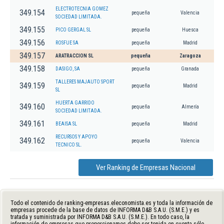
ELECTROTECNIA GOMEZ
349.154
pequeña
Valencia
SOCIEDAD LIMITADA.
349.155
PICO GERGAL SL
pequeña
Huesca
349.156
ROSFUE SA
pequeña
Madrid
349.157
ARATRACCION SL
pequeña
Zaragoza
349.158
DASIGO, SA
pequeña
Granada
TALLERES MAJAUTO SPORT
349.159
pequeña
Madrid
SL
HUERTA GARRIDO
349.160
pequeña
Almería
SOCIEDAD LIMITADA.
349.161
BEAISA SL
pequeña
Madrid
RECURSOS Y APOYO
349.162
pequeña
Valencia
TECNICO SL.
Ver Ranking de Empresas Nacional
Todo el contenido de ranking-empresas.eleconomista.es y toda la información de
empresas procede de la base de datos de INFORMA D&B S.A.U. (S.M.E.) y es
tratada y suministrada por INFORMA D&B S.A.U. (S.M.E.). En todo caso, la
información de empresas que proporcionamos debe ser tenida en cuenta sólo