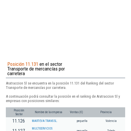
Posición 11.131
en el sector
Transporte de mercancías por
carretera
Aratraccion Sl se encuentra en la posición 11.131 del Ranking del sector
Transporte de mercancías por carretera.
A continuación podrá consultar la posición en el ranking de Aratraccion Sl y
empresas con posiciones similares:
Posición
Nombre de la empresa
Ventas (€)
Provincia
Sector
11.126
MART-EVA TRANS SL.
pequeña
Valencia
MULTISERVICIOS
11.127
pequeña
Toledo