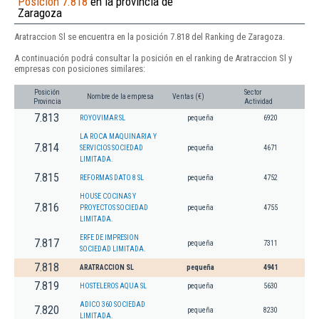
Posición 7.818
en la provincia de
Zaragoza
Aratraccion Sl se encuentra en la posición 7.818 del Ranking de Zaragoza.
A continuación podrá consultar la posición en el ranking de Aratraccion Sl y
empresas con posiciones similares:
Posición
Sector
Nombre de la empresa
Ventas (€)
Provincia
Actividad
7.813
ROYOVIMAR SL
pequeña
6920
LA ROCA MAQUINARIA Y
7.814
SERVICIOS SOCIEDAD
pequeña
4671
LIMITADA.
7.815
REFORMAS DATO 8 SL
pequeña
4752
HOUSE COCINAS Y
7.816
PROYECTOS SOCIEDAD
pequeña
4755
LIMITADA.
ERFE DE IMPRESION
7.817
pequeña
7311
SOCIEDAD LIMITADA.
7.818
ARATRACCION SL
pequeña
4941
7.819
HOSTELEROS AQUA SL
pequeña
5630
ADICO 360 SOCIEDAD
7.820
pequeña
8230
LIMITADA.