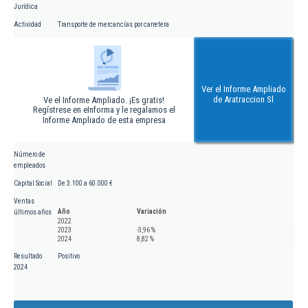
Jurídica
Actividad
Transporte de mercancías por carretera
Ver el Informe Ampliado
de Aratraccion Sl
Ve el Informe Ampliado. ¡Es gratis!
Regístrese en eInforma y le regalamos el
Informe Ampliado de esta empresa
Número de
empleados
Capital Social
De 3.100 a 60.000 €
Ventas
Año
Variación
últimos años
2022
2023
-3,96 %
2024
8,82 %
Resultado
Positivo
2024