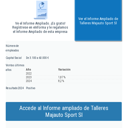
Ver el Informe Ampliado de
Talleres Majauto Sport Sl
Ve el Informe Ampliado. ¡Es gratis!
Regístrese en eInforma y le regalamos
el Informe Ampliado de esta empresa
Número de
empleados
Capital Social
De 3.100 a 60.000 €
Ventas últimos
Año
Variación
años
2022
2023
1,87 %
2024
8,2 %
Resultado 2024
Positivo
Accede al Informe ampliado de Talleres
Majauto Sport Sl