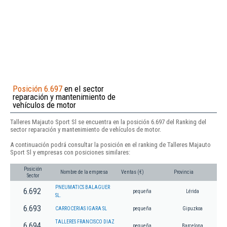
Posición 6.697
en el sector
reparación y mantenimiento de
vehículos de motor
Talleres Majauto Sport Sl se encuentra en la posición 6.697 del Ranking del
sector reparación y mantenimiento de vehículos de motor.
A continuación podrá consultar la posición en el ranking de Talleres Majauto
Sport Sl y empresas con posiciones similares:
Posición
Nombre de la empresa
Ventas (€)
Provincia
Sector
PNEUMATICS BALAGUER
6.692
pequeña
Lérida
SL.
6.693
CARROCERIAS IGARA SL
pequeña
Gipuzkoa
TALLERES FRANCISCO DIAZ
6.694
pequeña
Barcelona