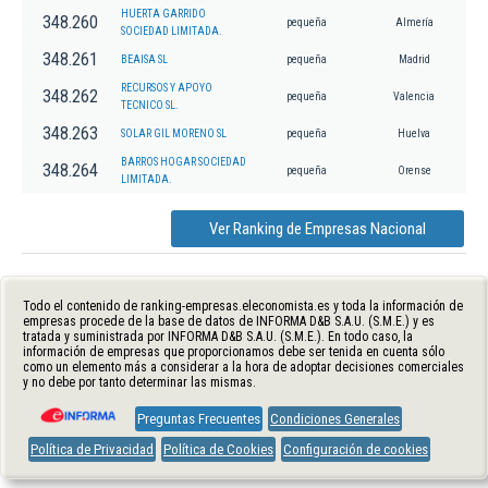
HUERTA GARRIDO
348.260
pequeña
Almería
SOCIEDAD LIMITADA.
348.261
BEAISA SL
pequeña
Madrid
RECURSOS Y APOYO
348.262
pequeña
Valencia
TECNICO SL.
348.263
SOLAR GIL MORENO SL
pequeña
Huelva
BARROS HOGAR SOCIEDAD
348.264
pequeña
Orense
LIMITADA.
Ver Ranking de Empresas Nacional
Todo el contenido de ranking-empresas.eleconomista.es y toda la información de
empresas procede de la base de datos de INFORMA D&B S.A.U. (S.M.E.) y es
tratada y suministrada por INFORMA D&B S.A.U. (S.M.E.). En todo caso, la
información de empresas que proporcionamos debe ser tenida en cuenta sólo
como un elemento más a considerar a la hora de adoptar decisiones comerciales
y no debe por tanto determinar las mismas.
Preguntas Frecuentes
Condiciones Generales
Política de Privacidad
Política de Cookies
Configuración de cookies