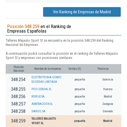
Ver Ranking de Empresas de Madrid
Posición 348.259
en el Ranking de
Empresas Españolas
Talleres Majauto Sport Sl se encuentra en la posición 348.259 del Ranking
Nacional de Empresas.
A continuación podrá consultar la posición en el ranking de Talleres Majauto
Sport Sl y empresas con posiciones similares:
Posición
Nombre de la empresa
Ventas (€)
Provincia
Nacional
ELECTROTECNIA GOMEZ
348.254
pequeña
Valencia
SOCIEDAD LIMITADA.
348.255
PICO GERGAL SL
pequeña
Huesca
348.256
ROSFUE SA
pequeña
Madrid
348.257
ARATRACCION SL
pequeña
Zaragoza
348.258
DASIGO, SA
pequeña
Granada
TALLERES MAJAUTO
348.259
pequeña
Madrid
SPORT SL