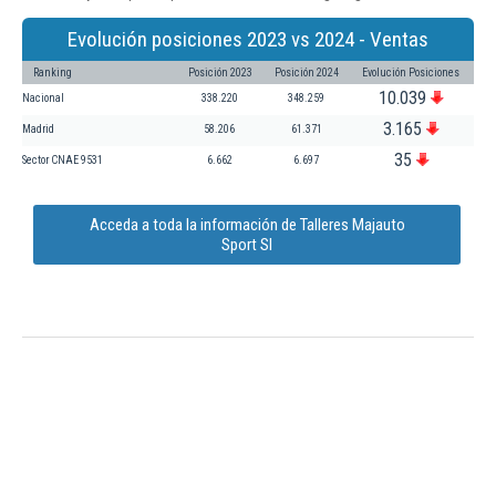
Evolución posiciones 2023 vs 2024 - Ventas
Ranking
Posición 2023
Posición 2024
Evolución Posiciones
10.039
Nacional
338.220
348.259
3.165
Madrid
58.206
61.371
35
Sector CNAE 9531
6.662
6.697
Acceda a toda la información de Talleres Majauto
Sport Sl