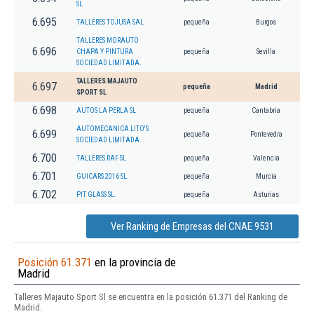
SL
6.695
TALLERES TOJUSA SAL
pequeña
Burgos
TALLERES MORAUTO
6.696
CHAPA Y PINTURA
pequeña
Sevilla
SOCIEDAD LIMITADA.
TALLERES MAJAUTO
6.697
pequeña
Madrid
SPORT SL
6.698
AUTOS LA PERLA SL
pequeña
Cantabria
AUTOMECANICA LITO'S
6.699
pequeña
Pontevedra
SOCIEDAD LIMITADA.
6.700
TALLERES RAF SL
pequeña
Valencia
6.701
GUICARS 2016 SL.
pequeña
Murcia
6.702
PIT GLASS SL.
pequeña
Asturias
Ver Ranking de Empresas del CNAE 9531
Posición 61.371
en la provincia de
Madrid
Talleres Majauto Sport Sl se encuentra en la posición 61.371 del Ranking de
Madrid.