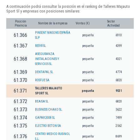
A continuación podrá consultar la posición en el ranking de Talleres Majauto
Sport Sl y empresas con posiciones similares:
Posición
Sector
Nombre de la empresa
Ventas (€)
Provincia
Actividad
PINSENT MASONS ESPAÑA
61.366
pequeña
6910
SLP
61.367
RESYR SL
pequeña
4399
ASEGURANZA
61.368
INSTALACIONES Y
pequeña
4321
SERVICIOS SL.
61.369
DENTAPAL SL
pequeña
4774
61.370
ROSFUE SA
pequeña
6820
TALLERES MAJAUTO
61.371
pequeña
9531
SPORT SL
61.372
BEAISA SL
pequeña
6820
61.373
BUSINESS CHAKO SL.
pequeña
5622
61.374
GAPAR 2008 SL
pequeña
7499
61.375
ELECTRO BETON SA
pequeña
2562
CENTRO MEDICO RUSINOL
61.376
pequeña
8699
S.L.