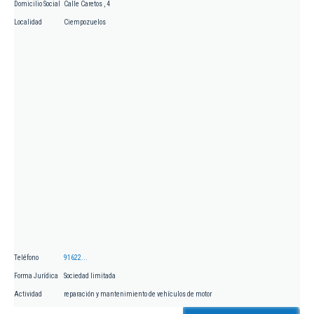
Domicilio Social
Calle Caretos , 4
Localidad
Ciempozuelos
Teléfono
91622...
Forma Jurídica
Sociedad limitada
Actividad
reparación y mantenimiento de vehículos de motor