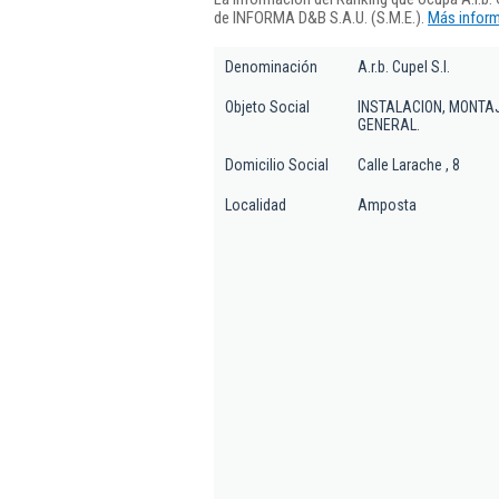
de INFORMA D&B S.A.U. (S.M.E.).
Más inform
Denominación
A.r.b. Cupel S.l.
Objeto Social
INSTALACION, MONTA
GENERAL.
Domicilio Social
Calle Larache , 8
Localidad
Amposta