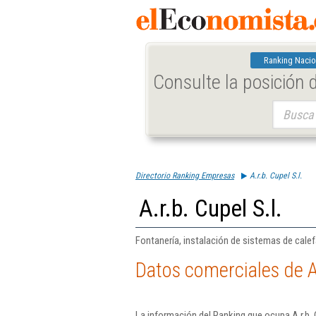
Ranking Nacio
Consulte la posición
Buscar:
Directorio Ranking Empresas
A.r.b. Cupel S.l.
A.r.b. Cupel S.l.
Fontanería, instalación de sistemas de cale
Datos comerciales de A.
La información del Ranking que ocupa A.r.b. 