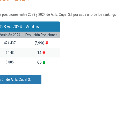
posiciones entre 2023 y 2024 de A.r.b. Cupel S.l. por cada uno de los ranking
023 vs 2024 - Ventas
Posición 2024
Evolución Posiciones
7.990
424.437
14
6.143
65
5.885
ón de A.r.b. Cupel S.l.