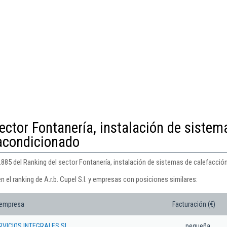
ector Fontanería, instalación de sistem
 acondicionado
 5.885 del Ranking del sector Fontanería, instalación de sistemas de calefacció
 el ranking de A.r.b. Cupel S.l. y empresas con posiciones similares:
 empresa
Facturación (€)
RVICIOS INTEGRALES SL
pequeña