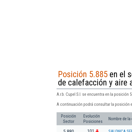
Posición 5.885
en el s
de calefacción y aire
A.r.b. Cupel S.l. se encuentra en la posición
A continuación podrá consultar la posición en
Posición
Evolución
Nombre de la
Sector
Posiciones
101
5.880
SALONICA SE