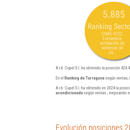
5.885
Ranking Secto
CNAE 4322:
Fontanería,
instalación de
sistemas de
ca...
A.r.b. Cupel S.l. ha obtenido la posición 424.
En el
Ranking de Tarragona
según ventas, l
A.r.b. Cupel S.l. ha obtenido en 2024 la posic
acondicionado
según ventas , mejorando e
Evolución posiciones 2