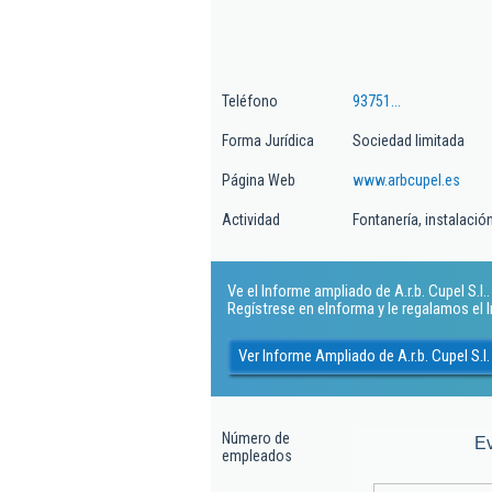
Teléfono
93751...
Forma Jurídica
Sociedad limitada
Página Web
www.arbcupel.es
Actividad
Fontanería, instalaci
Ve el Informe ampliado de A.r.b. Cupel S.l.. 
Regístrese en eInforma y le regalamos el
Ver Informe Ampliado de A.r.b. Cupel S.l.
Número de
E
empleados