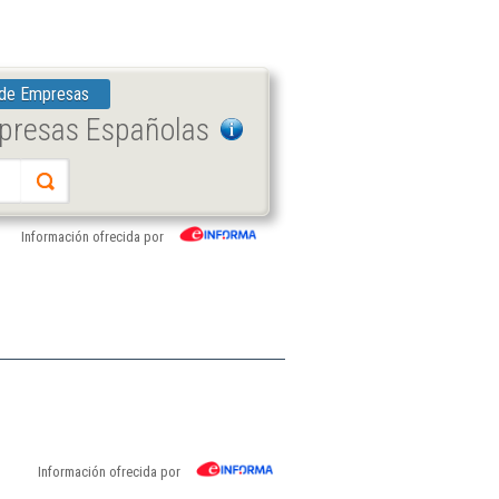
 de Empresas
mpresas Españolas
Información ofrecida por
Información ofrecida por