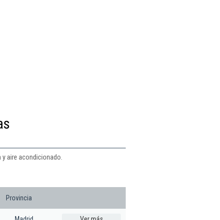
as
n y aire acondicionado.
Provincia
Madrid
Ver más