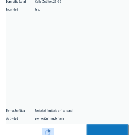
Domicilio Social
Calle Zubitxo , 25 - 00
Localidad
lezo
Forma Jurídica
Sociedad limitada unipersonal
Actividad
promoción inmobiliaria