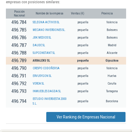
empresas con posiciones similares:
Posición
Nombre de la empresa
Ventas (€)
Provincia
Nacional
496.784
SELEGNA ACTIVOS SL
pequeña
Valencia
496.785
MECANO INVERSIONES SL.
pequeña
Baleares
496.786
JBK MEDIOS SL
pequeña
Baleares
496.787
DAUDE SL
pequeña
Madrid
496.788
SUPCONSTANT SL
pequeña
Alicante
496.789
ARBALEKU SL
pequeña
Gipuzkoa
496.790
CRESPO CODOÑER SA
pequeña
Valencia
496.791
ERVUSYGON SL
pequeña
Huelva
496.792
VEREA SL
pequeña
Coruña
496.793
INMUEBLES DAGDA SL
pequeña
Tarragona
ESTUDIO INVERSIESTA 2000
496.794
pequeña
Barcelona
S.L.
Ver Ranking de Empresas Nacional