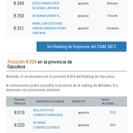
8.349
DEVELOPMENTS PS73
pequeña
Baleares
SOCIEDAD LIMITADA.
8.350
EFI MANAGEMENT SL.
pequeña
Tenerife
MIRALLOSA GESTIONES
8.351
INMOBILIARIAS SOCIEDAD
pequeña
Cantabria
LIMITADA.
Ver Ranking de Empresas del CNAE 6812
Posición 8.024
en la provincia de
Gipuzkoa
Arbaleku Sl se encuentra en la posición 8.024 del Ranking de Gipuzkoa.
A continuación podrá consultar la posición en el ranking de Arbaleku Sl y
empresas con posiciones similares:
Posición
Sector
Nombre de la empresa
Ventas (€)
Provincia
Actividad
ROLLING STOCK
8.019
pequeña
7112
OVERSIGHT SERVICES SL.
M CANAS
8.020
pequeña
4101
CONSTRUCCIONES SL