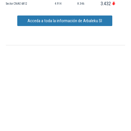
3.432
Sector CNAE 6812
4.914
8.346
Acceda a toda la información de Arbaleku Sl