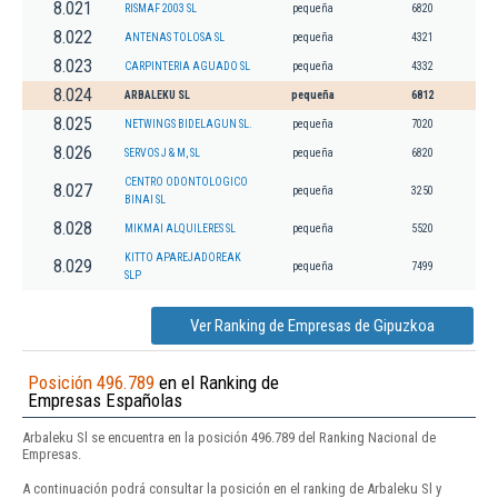
8.021
RISMAF 2003 SL
pequeña
6820
8.022
ANTENAS TOLOSA SL
pequeña
4321
8.023
CARPINTERIA AGUADO SL
pequeña
4332
8.024
ARBALEKU SL
pequeña
6812
8.025
NETWINGS BIDELAGUN SL.
pequeña
7020
8.026
SERVOS J & M, SL
pequeña
6820
CENTRO ODONTOLOGICO
8.027
pequeña
3250
BINAI SL
8.028
MIKMAI ALQUILERES SL
pequeña
5520
KITTO APAREJADOREAK
8.029
pequeña
7499
SLP
Ver Ranking de Empresas de Gipuzkoa
Posición 496.789
en el Ranking de
Empresas Españolas
Arbaleku Sl se encuentra en la posición 496.789 del Ranking Nacional de
Empresas.
A continuación podrá consultar la posición en el ranking de Arbaleku Sl y