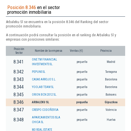
Posición 8.346
en el sector
promoción inmobiliaria
Arbaleku Sl se encuentra en la posición 8.346 del Ranking del sector
promoción inmobiliaria.
A continuación podrá consultar la posición en el ranking de Arbaleku Sl y
empresas con posiciones similares:
Posición
Nombre de la empresa
Ventas (€)
Provincia
Sector
ONE TM FINANCIAL
8.341
pequeña
Madrid
INVESTMENTS SL.
8.342
PEPUNS SL
pequeña
Tarragona
8.343
CASAS ARROJO S.L.
pequeña
Barcelona
8.344
YOOLAB TEAM SL
pequeña
Barcelona
8.345
ORION BCN 2012 SL.
pequeña
Baleares
8.346
ARBALEKU SL
pequeña
Gipuzkoa
8.347
CRESPO CODOÑER SA
pequeña
Valencia
APARCAMIENTOS ISLA
8.348
pequeña
Huelva
CHICA SL
M3 REAL ESTATE