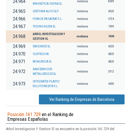
24.964
mediana
8699
MAGNETICA OSONA SL.
24.965
GESTORIA ALFIC SLP
mediana
6920
24.966
FORN DE PA SAERAT S.L.
mediana
4724
24.967
TECHNO-KLEEN SL
mediana
7499
ARBOL INVESTIGACION Y
24.968
mediana
7499
GESTION SL
24.969
EMIGINEVE SL
mediana
6920
24.970
OLDFIELD SA
mediana
6820
24.971
MONUROCA SL
mediana
6820
NASI SERVICIOS
24.972
mediana
3312
METALURGICOS SL
INTEGRATED PLASTIC
24.973
mediana
4690
SOLUTIONS 2018 S.L.
Ver Ranking de Empresas de Barcelona
Posición 161.729
en el Ranking de
Empresas Españolas
Arbol Investigacion Y Gestion Sl se encuentra en la posición 161.729 del