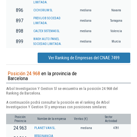
LIMITADA.
896
CICHORIUM SL
mediana
Navarra
PREVIJOB SOCIEDAD
897
mediana
Tarragona
LIMITADA.
898
CALTEX SISTEMAS SL
mediana
Valencia
WASH AUTO PANEL
899
mediana
Murcia
SOCIEDAD LIMITADA.
Ver Ranking de Empresas del CNAE 7499
Posición 24.968
en la provincia de
Barcelona
Arbol Investigacion Y Gestion Sl se encuentra en la posición 24.968 del
Ranking de Barcelona.
A continuación podrá consultar la posición en el ranking de Arbol
Investigacion Y Gestion Sl y empresas con posiciones similares:
Posición
Sector
Nombre de la empresa
Ventas (€)
Provincia
Actividad
24.963
PLANET VAN SL.
mediana
4781
RESSONANCIA