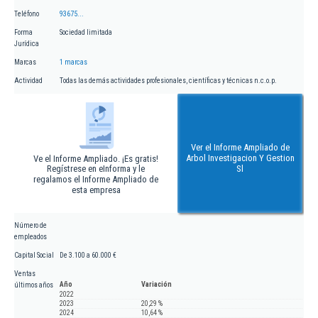
Teléfono
93675...
Forma
Sociedad limitada
Jurídica
Marcas
1 marcas
Actividad
Todas las demás actividades profesionales, científicas y técnicas n.c.o.p.
Ver el Informe Ampliado de
Arbol Investigacion Y Gestion
Ve el Informe Ampliado. ¡Es gratis!
Regístrese en eInforma y le
Sl
regalamos el Informe Ampliado de
esta empresa
Número de
empleados
Capital Social
De 3.100 a 60.000 €
Ventas
Año
Variación
últimos años
2022
2023
20,29 %
2024
10,64 %