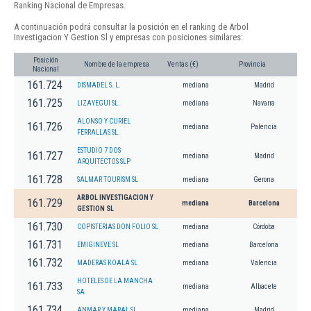
Ranking Nacional de Empresas.
A continuación podrá consultar la posición en el ranking de Arbol
Investigacion Y Gestion Sl y empresas con posiciones similares:
Posición
Nombre de la empresa
Ventas (€)
Provincia
Nacional
161.724
DISMADEL S. L.
mediana
Madrid
161.725
LIZAYEGUI SL.
mediana
Navarra
ALONSO Y CURIEL
161.726
mediana
Palencia
FERRALLAS SL.
ESTUDIO 7 DOS
161.727
mediana
Madrid
ARQUITECTOS SLP
161.728
SALMAR TOURISM SL
mediana
Gerona
ARBOL INVESTIGACION Y
161.729
mediana
Barcelona
GESTION SL
161.730
COPISTERIAS DON FOLIO SL
mediana
Córdoba
161.731
EMIGINEVE SL
mediana
Barcelona
161.732
MADERAS KOALA SL
mediana
Valencia
HOTELES DE LA MANCHA
161.733
mediana
Albacete
SA
161.734
ANMAR Y MARAL SL
mediana
Madrid