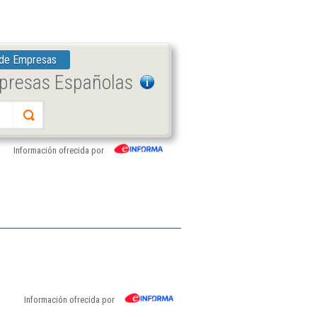
 de Empresas
mpresas Españolas
Información ofrecida por
Información ofrecida por