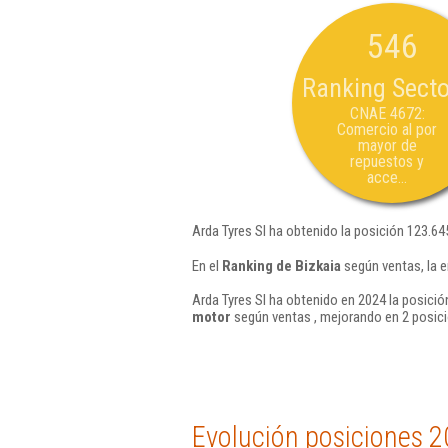
546
Ranking Secto
CNAE 4672:
Comercio al por
mayor de
repuestos y
acce...
Arda Tyres Sl ha obtenido la posición 123.64
En el
Ranking de Bizkaia
según ventas, la e
Arda Tyres Sl ha obtenido en 2024 la posició
motor
según ventas , mejorando en 2 posici
Evolución posiciones 2