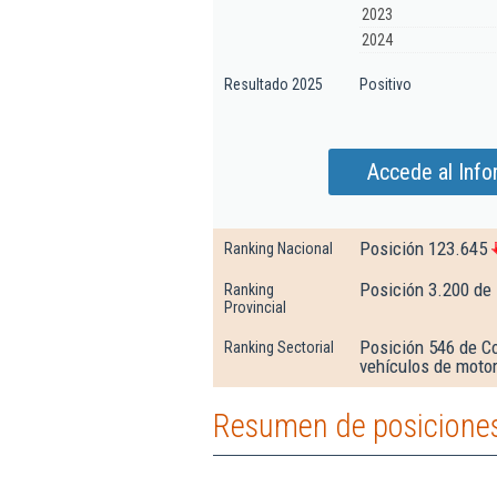
2023
2024
Resultado 2025
Positivo
Accede al Info
Posición 123.645
Ranking Nacional
Posición 3.200 de 
Ranking
Provincial
Posición 546 de C
Ranking Sectorial
vehículos de moto
Resumen de posiciones