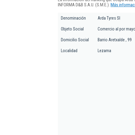
INFORMA D&B S.A.U. (S.M.E.).
Más informaci
Denominación
Arda Tyres Sl
Objeto Social
Comercio al por mayor
Domicilio Social
Barrio Aretxalde , 99
Localidad
Lezama