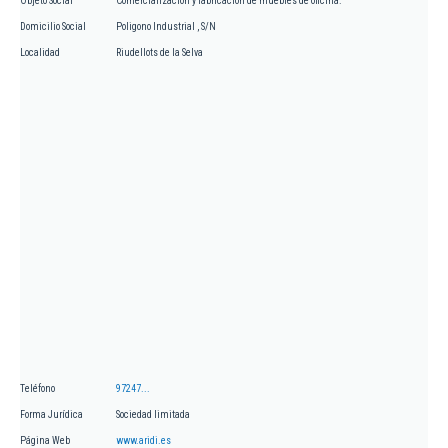
Objeto Social
Comercialización y fabricación de muebles de oficina.
Domicilio Social
Poligono Industrial , S/N
Localidad
Riudellots de la Selva
Teléfono
97247...
Forma Jurídica
Sociedad limitada
Página Web
www.aridi.es