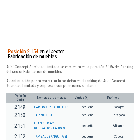
Posición 2.154
en el sector
Fabricación de muebles
Aridi Concept Sociedad Limitada se encuentra en la posición 2.154 del Ranking
del sector Fabricación de muebles.
A continuación podrá consultar la posición en el ranking de Aridi Concept
Sociedad Limitada y empresas con posiciones similares:
Posición
Nombre de la empresa
Ventas (€)
Provincia
Sector
2.149
CARRASCO Y CALDERON SL
pequeña
Badajoz
2.150
TAPIMONT SL
pequeña
Tarragona
EBANISTERIA Y
2.151
pequeña
Alicante
DECORACION LAURA SL
2.152
TAPIZADOS ANGUITA SL
pequeña
Córdoba