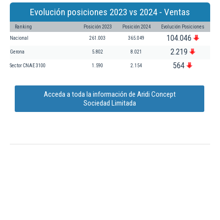
Evolución posiciones 2023 vs 2024 - Ventas
Ranking
Posición 2023
Posición 2024
Evolución Posiciones
104.046
Nacional
261.003
365.049
2.219
Gerona
5.802
8.021
564
Sector CNAE 3100
1.590
2.154
Acceda a toda la información de Aridi Concept
Sociedad Limitada