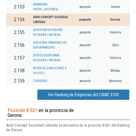
MARADAN
2.153
pequeña
Gerona
INSTAL.LACIONS SL.
ARIDI CONCEPT SOCIEDAD
2.154
pequeña
Gerona
LIMITADA
NOVOGAR INTERIORES
2.155
pequeña
Valencia
SOCIEDAD LIMITADA.
INDUSTRIA PRADENSE DEL
2.156
pequeña
Cádiz
SUR INPRASUR SL
BOSTEZOS ESPUMAS
2.157
pequeña
Valencia
SOCIEDAD LIMITADA.
MUEBLES JUAN GOMEZ E
2.158
pequeña
Málaga
HIJOS S.L.
2.159
TOKIDER SL
pequeña
Barcelona
Ver Ranking de Empresas del CNAE 3100
Posición 8.021
en la provincia de
Gerona
Aridi Concept Sociedad Limitada se encuentra en la posición 8.021 del Ranking
de Gerona.