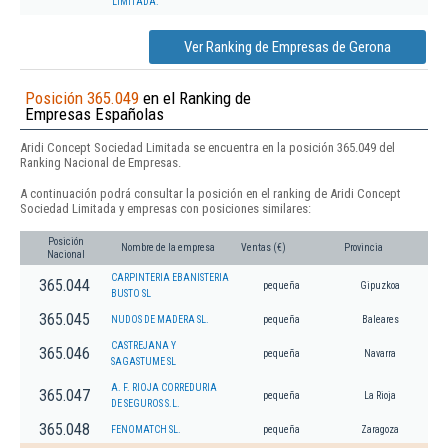
LIMITADA.
Ver Ranking de Empresas de Gerona
Posición 365.049
en el Ranking de
Empresas Españolas
Aridi Concept Sociedad Limitada se encuentra en la posición 365.049 del
Ranking Nacional de Empresas.
A continuación podrá consultar la posición en el ranking de Aridi Concept
Sociedad Limitada y empresas con posiciones similares:
Posición
Nombre de la empresa
Ventas (€)
Provincia
Nacional
CARPINTERIA EBANISTERIA
365.044
pequeña
Gipuzkoa
BUSTO SL
365.045
NUDOS DE MADERA SL.
pequeña
Baleares
CASTREJANA Y
365.046
pequeña
Navarra
SAGASTUME SL
A. F. RIOJA CORREDURIA
365.047
pequeña
La Rioja
DE SEGUROS S.L.
365.048
FENOMATCH SL.
pequeña
Zaragoza