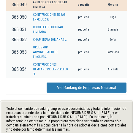
ARIDI CONCEPT SOCIEDAD
365.049
pequeña
Gerona
LIMITADA
CONSTRUCCIONES SEIJAS
365.050
pequeña
Lugo
ENRIQUEZ SL
COCTELEATE SOCIEDAD
365.051
pequeña
Granada
LIMITADA.
365.052
CHAPISTERIA SORIANA SL.
pequeña
Soria
URBE GRUP
365.053
ADMINISTRACIO DE
pequeña
Barcelona
FINQUES SL
CONSTRUCCIONES
365.054
HERMANOS SOLER PERELLO
pequeña
Alicante
SL
Ver Ranking de Empresas Nacional
Todo el contenido de ranking-empresas.eleconomista.es y toda la información de
empresas procede de la base de datos de INFORMA D&B S.A.U. (S.M.E.) y es
tratada y suministrada por INFORMA D&B S.A.U. (S.M.E.). En todo caso, la
información de empresas que proporcionamos debe ser tenida en cuenta sólo
como un elemento más a considerar a la hora de adoptar decisiones comerciales
y no debe por tanto determinar las mismas.