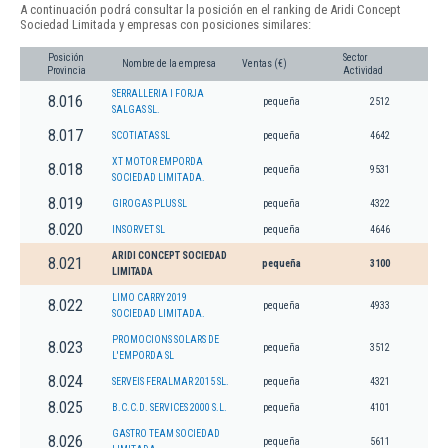
A continuación podrá consultar la posición en el ranking de Aridi Concept
Sociedad Limitada y empresas con posiciones similares:
Posición
Sector
Nombre de la empresa
Ventas (€)
Provincia
Actividad
SERRALLERIA I FORJA
8.016
pequeña
2512
SALGAS SL.
8.017
SCOTIATAS SL
pequeña
4642
XT MOTOR EMPORDA
8.018
pequeña
9531
SOCIEDAD LIMITADA.
8.019
GIROGAS PLUS SL
pequeña
4322
8.020
INSORVET SL
pequeña
4646
ARIDI CONCEPT SOCIEDAD
8.021
pequeña
3100
LIMITADA
LIMO CARRY 2019
8.022
pequeña
4933
SOCIEDAD LIMITADA.
PROMOCIONS SOLARS DE
8.023
pequeña
3512
L'EMPORDA SL
8.024
SERVEIS FERALMAR 2015 SL.
pequeña
4321
8.025
B.C.C.D. SERVICES 2000 S.L.
pequeña
4101
GASTRO TEAM SOCIEDAD
8.026
pequeña
5611