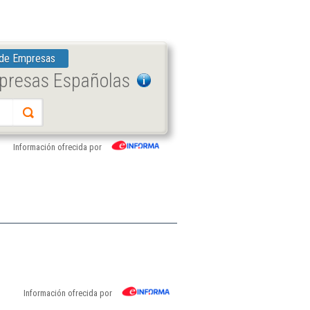
 de Empresas
mpresas Españolas
Información ofrecida por
Información ofrecida por