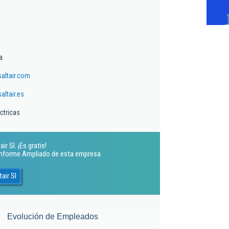
a
altair.com
ltair.es
ctricas
r Sl. ¡Es gratis!
 Informe Ampliado de esta empresa
air Sl
Evolución de Empleados