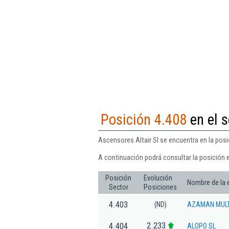
Posición 4.408
en el s
Ascensores Altair Sl se encuentra en la posi
A continuación podrá consultar la posición e
Posición
Evolución
Nombre de la
Sector
Posiciones
4.403
(ND)
AZAMAN MULTI
2.233
4.404
ALOPO SL