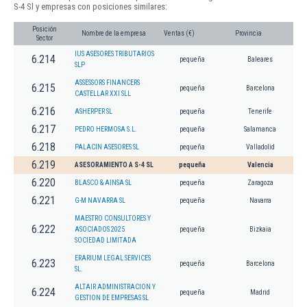
S-4 Sl y empresas con posiciones similares:
Posición
Nombre de la empresa
Ventas (€)
Provincia
Sector
IUS ASESORES TRIBUTARIOS
6.214
pequeña
Baleares
SLP
ASSESSORS FINANCERS
6.215
pequeña
Barcelona
CASTELLAR XXI SLL
6.216
ASHERPER SL
pequeña
Tenerife
6.217
PEDRO HERMOSA S.L.
pequeña
Salamanca
6.218
PALACIN ASESORES SL
pequeña
Valladolid
6.219
ASESORAMIENTO A S-4 SL
pequeña
Valencia
6.220
BLASCO & AINSA SL
pequeña
Zaragoza
6.221
G-M NAVARRA SL
pequeña
Navarra
MAESTRO CONSULTORES Y
6.222
ASOCIADOS 2025
pequeña
Bizkaia
SOCIEDAD LIMITADA
ERARIUM LEGAL SERVICES
6.223
pequeña
Barcelona
SL.
ALTAIR ADMINISTRACION Y
6.224
pequeña
Madrid
GESTION DE EMPRESAS SL