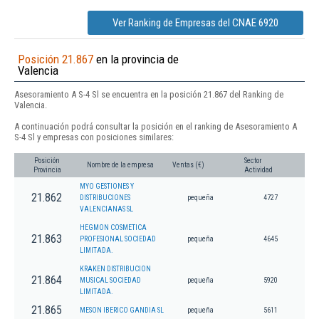
Ver Ranking de Empresas del CNAE 6920
Posición 21.867
en la provincia de
Valencia
Asesoramiento A S-4 Sl se encuentra en la posición 21.867 del Ranking de
Valencia.
A continuación podrá consultar la posición en el ranking de Asesoramiento A
S-4 Sl y empresas con posiciones similares:
Posición
Sector
Nombre de la empresa
Ventas (€)
Provincia
Actividad
MYO GESTIONES Y
21.862
DISTRIBUCIONES
pequeña
4727
VALENCIANAS SL
HEGMON COSMETICA
21.863
PROFESIONAL SOCIEDAD
pequeña
4645
LIMITADA.
KRAKEN DISTRIBUCION
21.864
MUSICAL SOCIEDAD
pequeña
5920
LIMITADA.
21.865
MESON IBERICO GANDIA SL
pequeña
5611