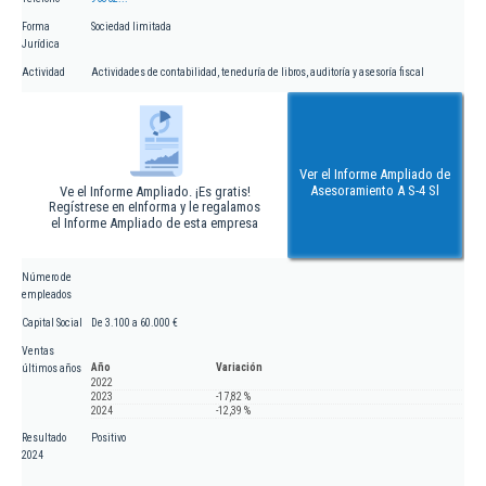
Forma
Sociedad limitada
Jurídica
Actividad
Actividades de contabilidad, teneduría de libros, auditoría y asesoría fiscal
Ver el Informe Ampliado de
Asesoramiento A S-4 Sl
Ve el Informe Ampliado. ¡Es gratis!
Regístrese en eInforma y le regalamos
el Informe Ampliado de esta empresa
Número de
empleados
Capital Social
De 3.100 a 60.000 €
Ventas
Año
Variación
últimos años
2022
2023
-17,82 %
2024
-12,39 %
Resultado
Positivo
2024