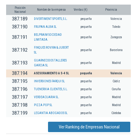
Posición
Nombre de la empresa
Ventas (€)
Provincia
Nacional
387.189
DIVERTIMENT SPORTS, S.L.
pequeña
Valencia
387.190
FRUPAN ALBA SL
pequeña
Toledo
BELPRAIM SOCIEDAD
387.191
pequeña
Zaragoza
LIMITADA.
FINQUES ROVIRA & JUBERT
387.192
pequeña
Barcelona
SL
GUARNECIDOS TALLERES
387.193
pequeña
Madrid
GARCIA SL
387.194
ASESORAMIENTO A S-4 SL
pequeña
Valencia
387.195
INVERSIONES FARQUI SL
pequeña
Cádiz
387.196
TUENERXIA CLIENTES, S.L.
pequeña
Coruña
387.197
VERDEACUARIA SL.
pequeña
Madrid
387.198
PIZZA POP SL
pequeña
Madrid
387.199
LEGANTIA ABOGADOS SL
pequeña
Córdoba
Ver Ranking de Empresas Nacional