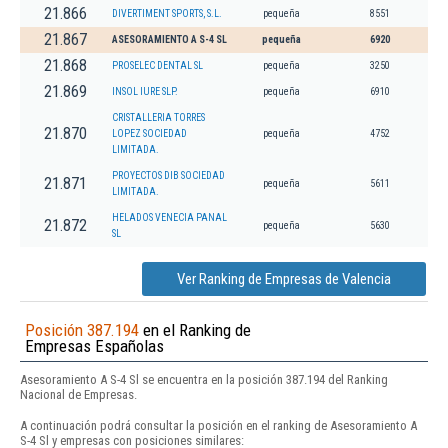
21.866
DIVERTIMENT SPORTS, S.L.
pequeña
8551
21.867
ASESORAMIENTO A S-4 SL
pequeña
6920
21.868
PROSELEC DENTAL SL
pequeña
3250
21.869
INSOL IURE SLP.
pequeña
6910
CRISTALLERIA TORRES
21.870
LOPEZ SOCIEDAD
pequeña
4752
LIMITADA.
PROYECTOS DIB SOCIEDAD
21.871
pequeña
5611
LIMITADA.
HELADOS VENECIA PANAL
21.872
pequeña
5630
SL
Ver Ranking de Empresas de Valencia
Posición 387.194
en el Ranking de
Empresas Españolas
Asesoramiento A S-4 Sl se encuentra en la posición 387.194 del Ranking
Nacional de Empresas.
A continuación podrá consultar la posición en el ranking de Asesoramiento A
S-4 Sl y empresas con posiciones similares: