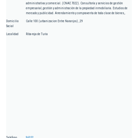
administrativa y comercial. (CNAE 7022). Consultoría y servicios de gestión
empresarial, gestión y administración de la propiedad inmobiliaria. Estudios de
mercado y publicidad. Arrendamiento y compraventa de toda clase de bienes,.
Domicilio
Calle 100 (urbanizacion Entre Naranjos) , 29
Social
Localidad
Riba-roja de Turia
Teléfono
96352...