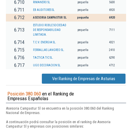
6.710
RIMANERO SL
pequeña
5630
6.711
EB AUDITORES SL
pequeña
6920
6.712
ASESORIA CAMPASTUR SL
pequeña
6920
ESTUDIO ROBLE SOCIEDAD
6.713
DE RESPONSABILIDAD
pequeña
7111
LIMITADA.
6.714
T.C.V. ENERGIA SL.
pequeña
4321
6.715
FERRALLAS LANGREO SL.
pequeña
2410
6.716
TACTICA TIC SL.
pequeña
6290
6.717
UGO DECORACION SL
pequeña
4712
Ver Ranking de Empresas de Asturias
Posición 380.060
en el Ranking de
Empresas Españolas
Asesoria Campastur Sl se encuentra en la posición 380.060 del Ranking
Nacional de Empresas.
A continuación podrá consultar la posición en el ranking de Asesoria
Campastur Sl y empresas con posiciones similares: