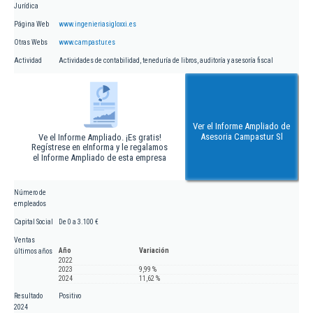
Jurídica
Página Web
www.ingenieriasigloxxi.es
Otras Webs
www.campastur.es
Actividad
Actividades de contabilidad, teneduría de libros, auditoría y asesoría fiscal
Ver el Informe Ampliado de
Asesoria Campastur Sl
Ve el Informe Ampliado. ¡Es gratis!
Regístrese en eInforma y le regalamos
el Informe Ampliado de esta empresa
Número de
empleados
Capital Social
De 0 a 3.100 €
Ventas
Año
Variación
últimos años
2022
2023
9,99 %
2024
11,62 %
Resultado
Positivo
2024