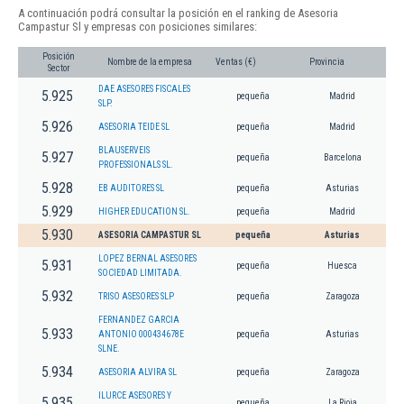
A continuación podrá consultar la posición en el ranking de Asesoria
Campastur Sl y empresas con posiciones similares:
Posición
Nombre de la empresa
Ventas (€)
Provincia
Sector
DAE ASESORES FISCALES
5.925
pequeña
Madrid
SLP.
5.926
ASESORIA TEIDE SL
pequeña
Madrid
BLAUSERVEIS
5.927
pequeña
Barcelona
PROFESSIONALS SL.
5.928
EB AUDITORES SL
pequeña
Asturias
5.929
HIGHER EDUCATION SL.
pequeña
Madrid
5.930
ASESORIA CAMPASTUR SL
pequeña
Asturias
LOPEZ BERNAL ASESORES
5.931
pequeña
Huesca
SOCIEDAD LIMITADA.
5.932
TRISO ASESORES SLP
pequeña
Zaragoza
FERNANDEZ GARCIA
5.933
ANTONIO 000434678E
pequeña
Asturias
SLNE.
5.934
ASESORIA ALVIRA SL
pequeña
Zaragoza
ILURCE ASESORES Y
5.935
pequeña
La Rioja