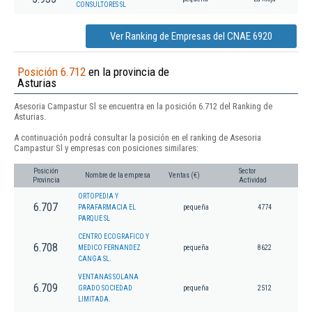
CONSULTORES SL
Ver Ranking de Empresas del CNAE 6920
Posición 6.712
en la provincia de
Asturias
Asesoria Campastur Sl se encuentra en la posición 6.712 del Ranking de
Asturias.
A continuación podrá consultar la posición en el ranking de Asesoria
Campastur Sl y empresas con posiciones similares:
Posición
Sector
Nombre de la empresa
Ventas (€)
Provincia
Actividad
ORTOPEDIA Y
6.707
PARAFARMACIA EL
pequeña
4774
PARQUE SL
CENTRO ECOGRAFICO Y
6.708
MEDICO FERNANDEZ
pequeña
8622
CANGA SL.
VENTANAS SOLANA
6.709
GRADO SOCIEDAD
pequeña
2512
LIMITADA.