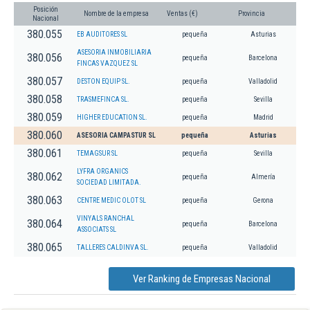
Posición
Nombre de la empresa
Ventas (€)
Provincia
Nacional
380.055
EB AUDITORES SL
pequeña
Asturias
ASESORIA INMOBILIARIA
380.056
pequeña
Barcelona
FINCAS VAZQUEZ SL
380.057
DESTON EQUIP SL.
pequeña
Valladolid
380.058
TRASMEFINCA SL.
pequeña
Sevilla
380.059
HIGHER EDUCATION SL.
pequeña
Madrid
380.060
ASESORIA CAMPASTUR SL
pequeña
Asturias
380.061
TEMAGSUR SL
pequeña
Sevilla
LYFRA ORGANICS
380.062
pequeña
Almería
SOCIEDAD LIMITADA.
380.063
CENTRE MEDIC OLOT SL
pequeña
Gerona
VINYALS RANCHAL
380.064
pequeña
Barcelona
ASSOCIATS SL
380.065
TALLERES CALDINVA SL.
pequeña
Valladolid
Ver Ranking de Empresas Nacional