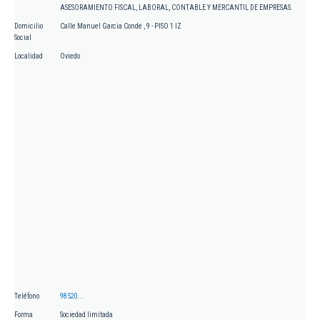
ASESORAMIENTO FISCAL, LABORAL, CONTABLE Y MERCANTIL DE EMPRESAS.
Domicilio
Calle Manuel Garcia Conde , 9 - PISO 1 IZ
Social
Localidad
Oviedo
Teléfono
98520...
Forma
Sociedad limitada