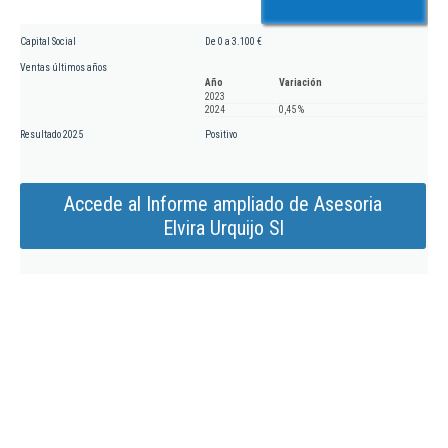
Capital Social
De 0 a 3.100 €
Ventas últimos años
Año
Variación
2023
2024
0,45 %
Resultado 2025
Positivo
Accede al Informe ampliado de Asesoria
Elvira Urquijo Sl