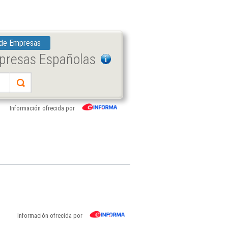
 de Empresas
mpresas Españolas
Información ofrecida por
Información ofrecida por