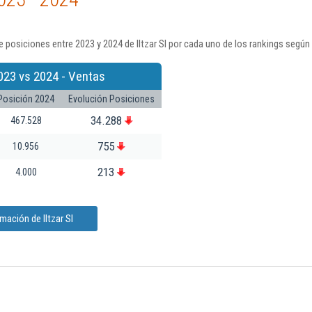
 posiciones entre 2023 y 2024 de Iltzar Sl por cada uno de los rankings según
023 vs 2024 - Ventas
Posición 2024
Evolución Posiciones
34.288
467.528
755
10.956
213
4.000
mación de Iltzar Sl