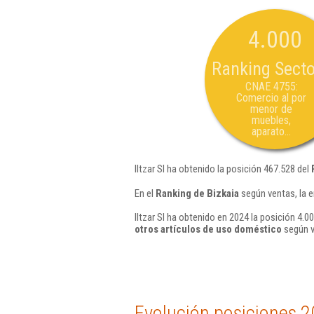
4.000
Ranking Secto
CNAE 4755:
Comercio al por
menor de
muebles,
aparato...
Iltzar Sl ha obtenido la posición 467.528 del
En el
Ranking de Bizkaia
según ventas, la e
Iltzar Sl ha obtenido en 2024 la posición 4.0
otros artículos de uso doméstico
según v
Evolución posiciones 2