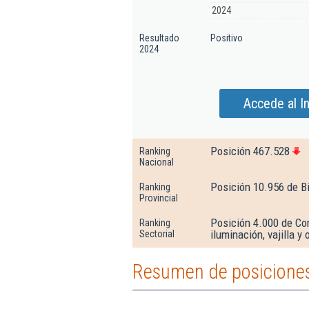
2024
Resultado
Positivo
2024
Accede al In
Posición 467.528
Ranking
Nacional
Posición 10.956 de B
Ranking
Provincial
Posición 4.000 de Co
Ranking
iluminación, vajilla y
Sectorial
Resumen de posiciones 