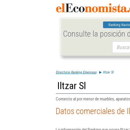
Ranking Nacio
Consulte la posición
Buscar:
Directorio Ranking Empresas
Iltzar Sl
Iltzar Sl
Comercio al por menor de muebles, aparatos d
Datos comerciales de Il
La información del Ranking que ocupa Iltzar 