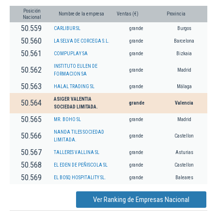
Posición
Nombre de la empresa
Ventas (€)
Provincia
Nacional
50.559
CARLIBUR SL
grande
Burgos
50.560
LA SELVA DE CORCEGA S.L.
grande
Barcelona
50.561
COMPUPLAY SA
grande
Bizkaia
INSTITUTO EULEN DE
50.562
grande
Madrid
FORMACION SA
50.563
HALAL TRADING SL
grande
Málaga
ASIGER VALENTIA
50.564
grande
Valencia
SOCIEDAD LIMITADA.
50.565
MR. BOHO SL
grande
Madrid
NANDA TILES SOCIEDAD
50.566
grande
Castellon
LIMITADA.
50.567
TALLERES VALLINA SL
grande
Asturias
50.568
EL EDEN DE PEÑISCOLA SL
grande
Castellon
50.569
EL BOSQ HOSPITALITY SL.
grande
Baleares
Ver Ranking de Empresas Nacional