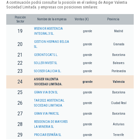
A continuación podrá consultar la posición en el ranking de Asiger Valentia
Sociedad Limitada. y empresas con posiciones similares:
Posición
Nombre de la empresa
Ventas (€)
Provincia
Sector
WSENIOR ASISTENCIA
19
grande
Madrid
INTEGRAL 3 SL.
GESTION HISPANO BELGA
20
grande
Granada
SL.
21
GERONTOCAT S.L.
grande
Barcelona
22
SOLLER INVEST SL
grande
Baleares
23
SOCISER GALICIA SL.
grande
Pontevedra
ASIGER VALENTIA
24
grande
Valencia
SOCIEDAD LIMITADA.
25
GRAN VIA BCN SL
grande
Barcelona
TAR 2022 ASISTENCIAL
26
grande
Ciudad Real
SOCIEDAD LIMITADA.
27
GRAN VIA PARC SL
grande
Barcelona
RESIDENCIA DE MAYORES
28
grande
Asturias
LA MINERIA SL
29
PROCIAR ESPAÑA SL
grande
Tenerife