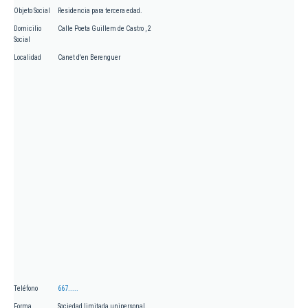
Objeto Social
Residencia para tercera edad.
Domicilio
Calle Poeta Guillem de Castro , 2
Social
Localidad
Canet d'en Berenguer
Teléfono
667.....
Forma
Sociedad limitada unipersonal