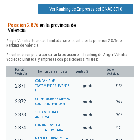
Ver Ranking de Empresas del CNAE 8710
Posición 2.876
en la provincia de
Valencia
Asiger Valentia Sociedad Limitada. se encuentra en la posición 2.876 del
Ranking de Valencia.
A continuación podrá consultar la posición en el ranking de Asiger Valentia
Sociedad Limitada. y empresas con posiciones similares:
Posición
Sector
Nombre de la empresa
Ventas (€)
Provincia
Actividad
COMPAÑIA DE
2.871
TRATAMIENTOS LEVANTE
grande
8122
SL
GLR SERVICIOS Y SISTEMAS
2.872
grande
4685
CONTRA INCENDIOS SL.
SONIA SOCIEDAD
2.873
grande
4647
ANONIMA
CONDIMET SYSTEM
2.874
grande
4101
SOCIEDAD LIMITADA.
MANUFACTURAS PORTA