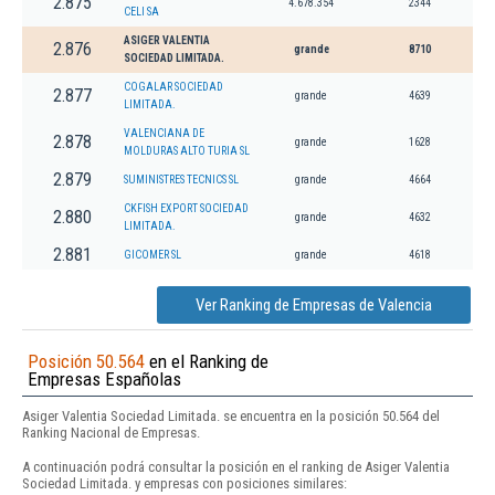
2.875
4.678.354
2344
CELI SA
ASIGER VALENTIA
2.876
grande
8710
SOCIEDAD LIMITADA.
COGALAR SOCIEDAD
2.877
grande
4639
LIMITADA.
VALENCIANA DE
2.878
grande
1628
MOLDURAS ALTO TURIA SL
2.879
SUMINISTRES TECNICS SL
grande
4664
CKFISH EXPORT SOCIEDAD
2.880
grande
4632
LIMITADA.
2.881
GICOMER SL
grande
4618
Ver Ranking de Empresas de Valencia
Posición 50.564
en el Ranking de
Empresas Españolas
Asiger Valentia Sociedad Limitada. se encuentra en la posición 50.564 del
Ranking Nacional de Empresas.
A continuación podrá consultar la posición en el ranking de Asiger Valentia
Sociedad Limitada. y empresas con posiciones similares: