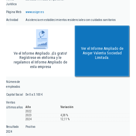
Jurídica
Página Web
www.asiger.es
Actividad
Asistencia en establecimientos residenciales con cuidados sanitarios
Ver el Informe Ampliado de
Asiger Valentia Sociedad
Ve el Informe Ampliado. ¡Es gratis!
Regístrese en eInforma y le
Limitada.
regalamos el Informe Ampliado de
esta empresa
Número de
empleados
Capital Social
De 0 a 3.100 €
Ventas
Año
Variación
últimos años
2022
2023
4,38 %
2024
12,11 %
Resultado
Positivo
2024