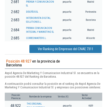
2.681
PRENSA Y COMUNICACION
pequeña
Madrid
SL
2.682
DESOÑOS SL
pequeña
Pontevedra
INTERIORVISTA DIGITAL
2.683
pequeña
Barcelona
SOLUTIONS S.L.
PRISMA COMUNICACION
2.684
pequeña
Madrid
INTEGRAL Y MARKETING SL
2.685
CORREOMASTER S.L.
pequeña
Alicante
Ver Ranking de Empresas del CNAE 7311
Posición 48.927
en la provincia de
Barcelona
Aspid Agencia De Marketing Y Comunicacion Industrial Sl. se encuentra en la
posición 48.927 del Ranking de Barcelona.
A continuación podrá consultar la posición en el ranking de Aspid Agencia De
Marketing Y Comunicacion Industrial Sl. y empresas con posiciones similares:
Posición
Sector
Nombre de la empresa
Ventas (€)
Provincia
Actividad
THE ORIGINAL
48.922
pequeña
4639