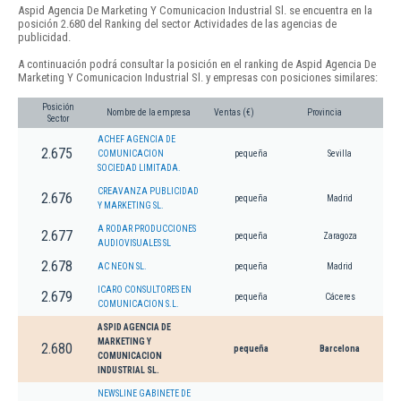
Aspid Agencia De Marketing Y Comunicacion Industrial Sl. se encuentra en la
posición 2.680 del Ranking del sector Actividades de las agencias de
publicidad.
A continuación podrá consultar la posición en el ranking de Aspid Agencia De
Marketing Y Comunicacion Industrial Sl. y empresas con posiciones similares:
Posición
Nombre de la empresa
Ventas (€)
Provincia
Sector
ACHEF AGENCIA DE
2.675
COMUNICACION
pequeña
Sevilla
SOCIEDAD LIMITADA.
CREAVANZA PUBLICIDAD
2.676
pequeña
Madrid
Y MARKETING SL.
A RODAR PRODUCCIONES
2.677
pequeña
Zaragoza
AUDIOVISUALES SL
2.678
AC NEON SL.
pequeña
Madrid
ICARO CONSULTORES EN
2.679
pequeña
Cáceres
COMUNICACION S.L.
ASPID AGENCIA DE
MARKETING Y
2.680
pequeña
Barcelona
COMUNICACION
INDUSTRIAL SL.
NEWSLINE GABINETE DE