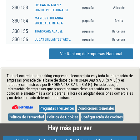
ORECAM IMAGEN Y
330.153
pequeña
Alicante
SONIDO PROFESIONAL SL.
MARTOS Y HOLANDA
330.154
pequeña
Sevilla
SOCIEDAD LIMITADA
330.155
TRANS-CARVAJAL SL.
pequeña
Barcelona
330.156
LUCAS BRILLANTE STAR SL.
pequeña
Barcelona
Ver Ranking de Empresas Nacional
Todo el contenido de ranking-empresas.eleconomista.es y toda la información de
empresas procede de la base de datos de INFORMA D&B S.A.U. (S.M.E.) y es
tratada y suministrada por INFORMA D&B S.A.U. (S.M.E.). En todo caso, la
información de empresas que proporcionamos debe ser tenida en cuenta sólo
como un elemento más a considerar a la hora de adoptar decisiones comerciales
y no debe por tanto determinar las mismas.
Preguntas Frecuentes
Condiciones Generales
Política de Privacidad
Política de Cookies
Configuración de cookies
Hay más por ver