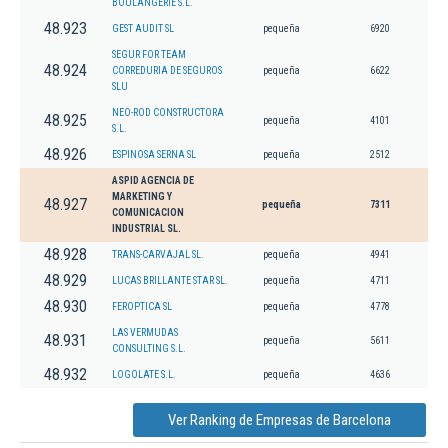
BOULANGERIE S.L.
48.923
GEST AUDIT SL
pequeña
6920
SEGUR FOR TEAM
48.924
CORREDURIA DE SEGUROS
pequeña
6622
SLU
NEO-ROD CONSTRUCTORA
48.925
pequeña
4101
S.L.
48.926
ESPINOSA SERNA SL
pequeña
2512
ASPID AGENCIA DE
MARKETING Y
48.927
pequeña
7311
COMUNICACION
INDUSTRIAL SL.
48.928
TRANS-CARVAJAL SL.
pequeña
4941
48.929
LUCAS BRILLANTE STAR SL.
pequeña
4711
48.930
FEROPTICA SL
pequeña
4778
LAS VERMUDAS
48.931
pequeña
5611
CONSULTING S.L.
48.932
LOGOLATE S.L.
pequeña
4636
Ver Ranking de Empresas de Barcelona