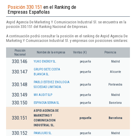
Posición 330.151
en el Ranking de
Empresas Españolas
Aspid Agencia De Marketing Y Comunicacion Industrial Sl. se encuentra en la
posición 330.151 del Ranking Nacional de Empresas.
A continuación podrá consultar la posición en el ranking de Aspid Agencia De
Marketing Y Comunicacion Industrial Sl. y empresas con posiciones similares:
Posición
Nombre de la empresa
Ventas (€)
Provincia
Nacional
330.146
YUKO ENERGY SL.
pequeña
Madrid
GRUPO SIETE COSTA
330.147
pequeña
Alicante
BLANCA SL.
PABLO ESTEVEZ ENOLOGIA
330.148
pequeña
Pontevedra
SOCIEDAD LIMITADA.
330.149
MV AUDIT SLP
pequeña
Madrid
330.150
ESPINOSA SERNA SL
pequeña
Barcelona
ASPID AGENCIA DE
MARKETING Y
330.151
pequeña
Barcelona
COMUNICACION
INDUSTRIAL SL.
330.152
PAMIJURO SL.
pequeña
Madrid