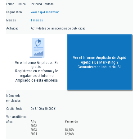
Forma Jurídica
Sociedad limitada
Página Web
www.aspid.marketing
Marcas
1 marcas
Actividad
Actividades de las agencias de publicidad
Ver el Informe Ampliado de Aspid
Agencia De Marketing Y
Ve el Informe Ampliado. ¡Es
gratis!
Comunicacion Industrial Sl.
Regístrese en eInforma y le
regalamos el Informe
Ampliado de esta empresa
Número de
empleados
Capital Social
De 3.100 a 60.000 €
Ventas últimos
Año
Variación
años
2022
2023
18,45 %
2024
12,96 %