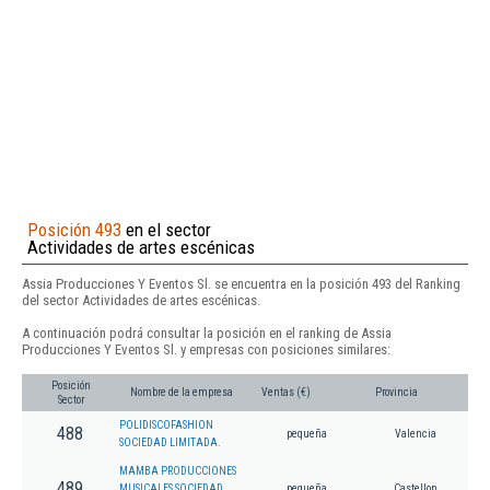
Posición 493
en el sector
Actividades de artes escénicas
Assia Producciones Y Eventos Sl. se encuentra en la posición 493 del Ranking
del sector Actividades de artes escénicas.
A continuación podrá consultar la posición en el ranking de Assia
Producciones Y Eventos Sl. y empresas con posiciones similares:
Posición
Nombre de la empresa
Ventas (€)
Provincia
Sector
POLIDISCOFASHION
488
pequeña
Valencia
SOCIEDAD LIMITADA.
MAMBA PRODUCCIONES
489
MUSICALES SOCIEDAD
pequeña
Castellon