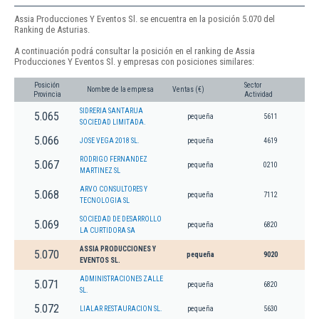
Assia Producciones Y Eventos Sl. se encuentra en la posición 5.070 del
Ranking de Asturias.
A continuación podrá consultar la posición en el ranking de Assia
Producciones Y Eventos Sl. y empresas con posiciones similares:
Posición
Sector
Nombre de la empresa
Ventas (€)
Provincia
Actividad
SIDRERIA SANTARUA
5.065
pequeña
5611
SOCIEDAD LIMITADA.
5.066
JOSE VEGA 2018 SL.
pequeña
4619
RODRIGO FERNANDEZ
5.067
pequeña
0210
MARTINEZ SL
ARVO CONSULTORES Y
5.068
pequeña
7112
TECNOLOGIA SL
SOCIEDAD DE DESARROLLO
5.069
pequeña
6820
LA CURTIDORA SA
ASSIA PRODUCCIONES Y
5.070
pequeña
9020
EVENTOS SL.
ADMINISTRACIONES ZALLE
5.071
pequeña
6820
SL.
5.072
LIALAR RESTAURACION SL.
pequeña
5630