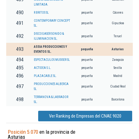
LIMITADA.
490
R BRITOS SL
pequeña
Cáceres
CONTEMPORARY CONCEPT
491
pequeña
Gipuzkoa
SL.
DISCOGASER SONIDO &
492
pequeña
Teruel
ILUMINACION SL.
ASSIA PRODUCCIONES Y
493
pequeña
Asturias
EVENTOS SL.
494
ESPECTACULOS MUSISER SL
pequeña
Zaragoza
495
ACTIDEA S.L.
pequeña
Sevilla
496
PLAZACABLE SL.
pequeña
Madrid
PRODUCCIONES ALBERCA
497
pequeña
Ciudad Real
SL
TERRANOVA & LABRADOR
498
pequeña
Barcelona
SL.
Ver Ranking de Empresas del CNAE 9020
Posición 5.070
en la provincia de
Asturias