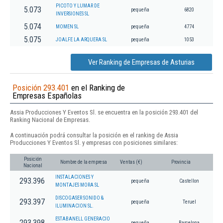
PICOTO Y LUMAR DE
5.073
pequeña
6820
INVERSIONES SL
5.074
MOMEN SL
pequeña
4774
5.075
JOALFE LA ARQUERA SL
pequeña
1053
Ver Ranking de Empresas de Asturias
Posición 293.401
en el Ranking de
Empresas Españolas
Assia Producciones Y Eventos Sl. se encuentra en la posición 293.401 del
Ranking Nacional de Empresas.
A continuación podrá consultar la posición en el ranking de Assia
Producciones Y Eventos Sl. y empresas con posiciones similares:
Posición
Nombre de la empresa
Ventas (€)
Provincia
Nacional
INSTALACIONES Y
293.396
pequeña
Castellon
MONTAJES MORA SL
DISCOGASER SONIDO &
293.397
pequeña
Teruel
ILUMINACION SL.
ESTABANELL GENERACIO
293.398
pequeña
Barcelona