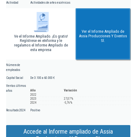
Actividad
Actividades de artes escénicas
Ver el Informe Ampliado de
Assia Producciones Y Eventos
Ve el Informe Ampliado. ¡Es gratis!
Regístrese en eInforma y le
Sl.
regalamos el Informe Ampliado de
esta empresa
Número de
empleados
Capital Social
De 3.100 a 60.000 €
Ventas últimos
Año
Variación
años
2022
2023
27,07 %
2024
-5,76 %
Resultado 2024
Positivo
Accede al Informe ampliado de Assia