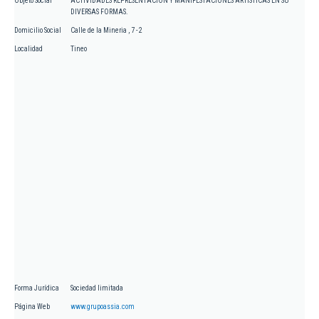
Objeto Social
ACTIVIDADES REPRESENTACION Y MANIFESTACIONES ARTISTICAS EN SU
DIVERSAS FORMAS.
Domicilio Social
Calle de la Mineria , 7 - 2
Localidad
Tineo
Forma Jurídica
Sociedad limitada
Página Web
www.grupoassia.com