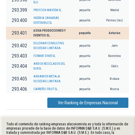
SLU
293.399
PROYCON MAVESA SL
pequeña
Madrid
INERXIA CANARIAS
293.400
pequeña
Palmas (las)
SOSTENIBLE SL
ASSIA PRODUCCIONES Y
293.401
pequeña
Asturias
EVENTOS SL.
SOLEINAR CONSULTING
293.402
pequeña
Jaén
SOCIEDAD LIMITADA.
293.403
FORMAT EINES SL
pequeña
Barcelona
ARIDOS RECICLADOS DEL
293.404
pequeña
Cádiz
SUR SL
ANDAMIOS METALA
293.405
pequeña
Bizkaia
SOCIEDAD LIMITADA.
293.406
CARREÑO FRUIT SL.
pequeña
Murcia
Ver Ranking de Empresas Nacional
Todo el contenido de ranking-empresas.eleconomista.es y toda la información de
empresas procede de la base de datos de INFORMA D&B S.A.U. (S.M.E.) y es
tratada y suministrada por INFORMA D&B S.A.U. (S.M.E.). En todo caso, la