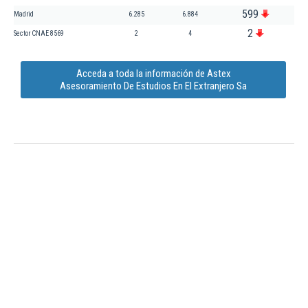
599
Madrid
6.285
6.884
2
Sector CNAE 8569
2
4
Acceda a toda la información de Astex
Asesoramiento De Estudios En El Extranjero Sa