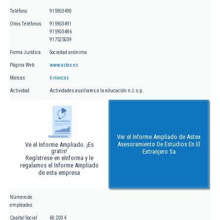
Teléfono
915903490
Otros Teléfonos
915903491
915903486
917525039
Forma Jurídica
Sociedad anónima
Página Web
www.astex.es
Marcas
6 marcas
Actividad
Actividades auxiliares a la educación n.c.o.p.
Ver el Informe Ampliado de Astex
Asesoramiento De Estudios En El
Ve el Informe Ampliado. ¡Es
gratis!
Extranjero Sa
Regístrese en eInforma y le
regalamos el Informe Ampliado
de esta empresa
Número de
empleados
Capital Social
60.200 €