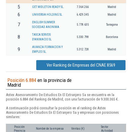
5
GET MIDLETON READY SL.
7.364.266
Madrid
6
UNIVERSIA HOLDING SL
6.429.345
Madrid
ENGLISH SUMMER
7
5.778.635
Tarragona
SOCIEDAD ANONIMA
TASCA SERVEIS
8
5.330.798
Barcelona
D'ANIMACIO SL
AVANZA FORMACION Y
9
5.312.728
Madrid
EMPLEO SL.
Ver Ranking de Empresas del CNAE 8569
Posición 6.884
en la provincia de
Madrid
Astex Asesoramiento De Estudios En El Extranjero Sa se encuentra en la
posición 6.884 del Ranking de Madrid, con una facturación de 9.300.365 €.
A continuación podrá consultar la posición en el ranking de Astex
Asesoramiento De Estudios En El Extranjero Sa y empresas con posiciones
similares:
Posición
Sector
Nombre de la empresa
Ventas (€)
Provincia
Actividad