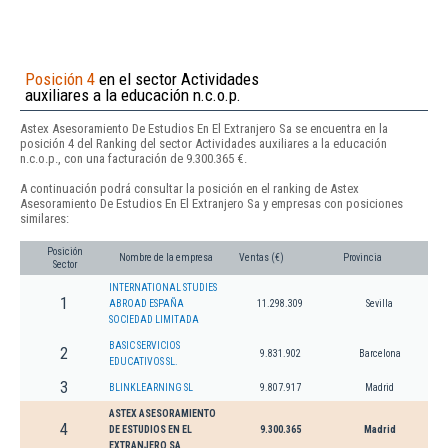
Posición 4
en el sector Actividades
auxiliares a la educación n.c.o.p.
Astex Asesoramiento De Estudios En El Extranjero Sa se encuentra en la
posición 4 del Ranking del sector Actividades auxiliares a la educación
n.c.o.p., con una facturación de 9.300.365 €.
A continuación podrá consultar la posición en el ranking de Astex
Asesoramiento De Estudios En El Extranjero Sa y empresas con posiciones
similares:
Posición
Nombre de la empresa
Ventas (€)
Provincia
Sector
INTERNATIONAL STUDIES
1
ABROAD ESPAÑA
11.298.309
Sevilla
SOCIEDAD LIMITADA
BASIC SERVICIOS
2
9.831.902
Barcelona
EDUCATIVOS SL.
3
BLINKLEARNING SL
9.807.917
Madrid
ASTEX ASESORAMIENTO
4
DE ESTUDIOS EN EL
9.300.365
Madrid
EXTRANJERO SA