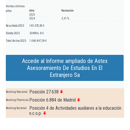
Ventas últimos
Año
Variación
años
2023
2024
-2,41 %
Resultado 2025
145.570,50 €
Ebitda 2025
-334906..8 €
Total Activo 2025
1.060.847,18 €
Accede al Informe ampliado de Astex
Asesoramiento De Estudios En El
Extranjero Sa
Posición 27.638
Ranking Nacional
Posición 6.884 de Madrid
Ranking Provincial
Posición 4 de Actividades auxiliares a la educación
Ranking Sectorial
n.c.o.p.