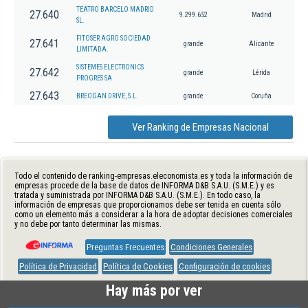
TEATRO BARCELO MADRID
27.640
9.299.652
Madrid
SL.
FITOSER AGRO SOCIEDAD
27.641
grande
Alicante
LIMITADA.
SISTEMES ELECTRONICS
27.642
grande
Lérida
PROGRES SA
27.643
BREOGAN DRIVE, S.L.
grande
Coruña
Ver Ranking de Empresas Nacional
Todo el contenido de ranking-empresas.eleconomista.es y toda la información de
empresas procede de la base de datos de INFORMA D&B S.A.U. (S.M.E.) y es
tratada y suministrada por INFORMA D&B S.A.U. (S.M.E.). En todo caso, la
información de empresas que proporcionamos debe ser tenida en cuenta sólo
como un elemento más a considerar a la hora de adoptar decisiones comerciales
y no debe por tanto determinar las mismas.
Preguntas Frecuentes
Condiciones Generales
Política de Privacidad
Política de Cookies
Configuración de cookies
Hay más por ver