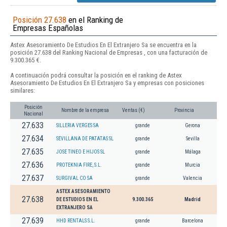
Posición 27.638
en el Ranking de
Empresas Españolas
Astex Asesoramiento De Estudios En El Extranjero Sa se encuentra en la
posición 27.638 del Ranking Nacional de Empresas , con una facturación de
9.300.365 €.
A continuación podrá consultar la posición en el ranking de Astex
Asesoramiento De Estudios En El Extranjero Sa y empresas con posiciones
similares:
Posición
Nombre de la empresa
Ventas (€)
Provincia
Nacional
27.633
SILLERIA VERGES SA
grande
Gerona
27.634
SEVILLANA DE PATATAS SL
grande
Sevilla
27.635
JOSE TINEO E HIJOS SL
grande
Málaga
27.636
PROTEKNIA FIRE, S.L.
grande
Murcia
27.637
SURGIVAL CO SA
grande
Valencia
ASTEX ASESORAMIENTO
27.638
DE ESTUDIOS EN EL
9.300.365
Madrid
EXTRANJERO SA
27.639
HHD RENTALS S.L.
grande
Barcelona