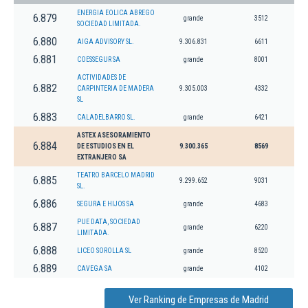
ENERGIA EOLICA ABREGO
6.879
grande
3512
SOCIEDAD LIMITADA.
6.880
AIGA ADVISORY SL.
9.306.831
6611
6.881
COESSEGUR SA
grande
8001
ACTIVIDADES DE
6.882
CARPINTERIA DE MADERA
9.305.003
4332
SL
6.883
CALADELBARRO SL.
grande
6421
ASTEX ASESORAMIENTO
6.884
DE ESTUDIOS EN EL
9.300.365
8569
EXTRANJERO SA
TEATRO BARCELO MADRID
6.885
9.299.652
9031
SL.
6.886
SEGURA E HIJOS SA
grande
4683
PUE DATA, SOCIEDAD
6.887
grande
6220
LIMITADA.
6.888
LICEO SOROLLA SL
grande
8520
6.889
CAVEGA SA
grande
4102
Ver Ranking de Empresas de Madrid