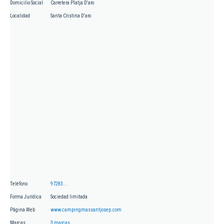
Domicilio Social
Carretera Platja D'aro
Localidad
Santa Cristina D'aro
Teléfono
97283...
Forma Jurídica
Sociedad limitada
Página Web
www.campingmassantjosep.com
Marcas
3 marcas