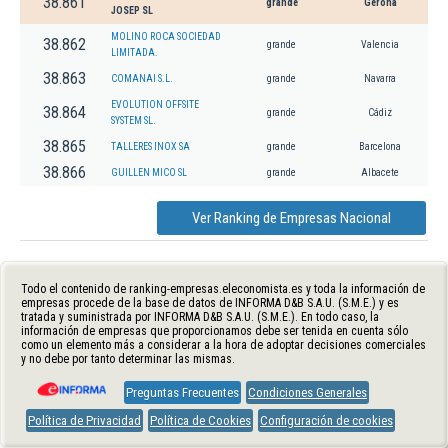
38.861
grande
Gerona
JOSEP SL
MOLINO ROCA SOCIEDAD
38.862
grande
Valencia
LIMITADA.
38.863
COMANAI S.L.
grande
Navarra
EVOLUTION OFFSITE
38.864
grande
Cádiz
SYSTEM SL.
38.865
TALLERES INOX SA
grande
Barcelona
38.866
GUILLEN MICO SL
grande
Albacete
Ver Ranking de Empresas Nacional
Todo el contenido de ranking-empresas.eleconomista.es y toda la información de
empresas procede de la base de datos de INFORMA D&B S.A.U. (S.M.E.) y es
tratada y suministrada por INFORMA D&B S.A.U. (S.M.E.). En todo caso, la
información de empresas que proporcionamos debe ser tenida en cuenta sólo
como un elemento más a considerar a la hora de adoptar decisiones comerciales
y no debe por tanto determinar las mismas.
Preguntas Frecuentes
Condiciones Generales
Política de Privacidad
Política de Cookies
Configuración de cookies