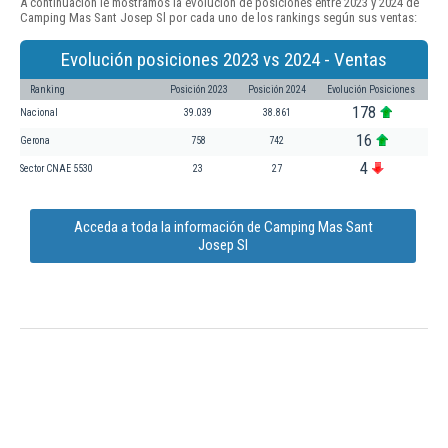
A continuación le mostramos la evolución de posiciones entre 2023 y 2024 de
Camping Mas Sant Josep Sl por cada uno de los rankings según sus ventas:
Evolución posiciones 2023 vs 2024 - Ventas
Ranking
Posición 2023
Posición 2024
Evolución Posiciones
178
Nacional
39.039
38.861
16
Gerona
758
742
4
Sector CNAE 5530
23
27
Acceda a toda la información de Camping Mas Sant
Josep Sl