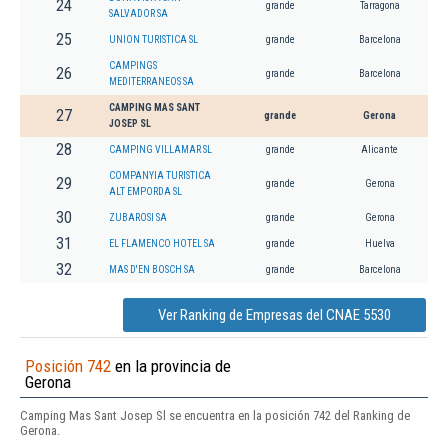
24
grande
Tarragona
SALVADOR SA
25
UNION TURISTICA SL
grande
Barcelona
CAMPINGS
26
grande
Barcelona
MEDITERRANEOS SA
CAMPING MAS SANT
27
grande
Gerona
JOSEP SL
28
CAMPING VILLAMAR SL
grande
Alicante
COMPANYIA TURISTICA
29
grande
Gerona
ALT EMPORDA SL
30
ZUBAROSI SA
grande
Gerona
31
EL FLAMENCO HOTEL SA
grande
Huelva
32
MAS D'EN BOSCH SA
grande
Barcelona
Ver Ranking de Empresas del CNAE 5530
Posición 742
en la provincia de
Gerona
Camping Mas Sant Josep Sl se encuentra en la posición 742 del Ranking de
Gerona.