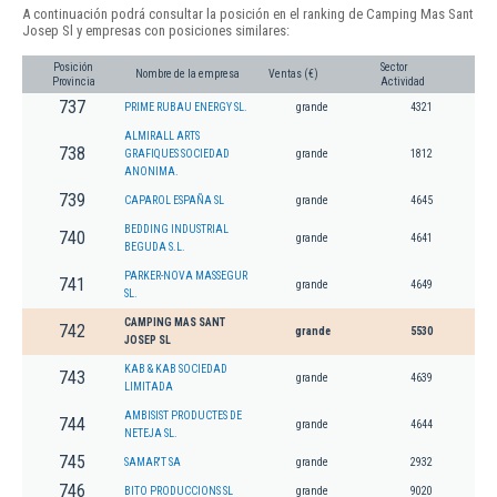
A continuación podrá consultar la posición en el ranking de Camping Mas Sant
Josep Sl y empresas con posiciones similares:
Posición
Sector
Nombre de la empresa
Ventas (€)
Provincia
Actividad
737
PRIME RUBAU ENERGY SL.
grande
4321
ALMIRALL ARTS
738
GRAFIQUES SOCIEDAD
grande
1812
ANONIMA.
739
CAPAROL ESPAÑA SL
grande
4645
BEDDING INDUSTRIAL
740
grande
4641
BEGUDA S.L.
PARKER-NOVA MASSEGUR
741
grande
4649
SL.
CAMPING MAS SANT
742
grande
5530
JOSEP SL
KAB & KAB SOCIEDAD
743
grande
4639
LIMITADA
AMBISIST PRODUCTES DE
744
grande
4644
NETEJA SL.
745
SAMAR'T SA
grande
2932
746
BITO PRODUCCIONS SL
grande
9020