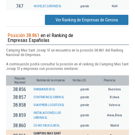
747
NOVELEC GIRONES SL
grande
4664
Ver Ranking de Empresas de Gerona
Posición 38.861
en el Ranking de
Empresas Españolas
Camping Mas Sant Josep Sl se encuentra en la posición 38.861 del Ranking
Nacional de Empresas.
A continuación podrá consultar la posición en el ranking de Camping Mas Sant
Josep Sl y empresas con posiciones similares:
Posición
Nombre de la empresa
Ventas (€)
Provincia
Nacional
38.856
DRASSANES 30 SL
grande
Barcelona
38.857
CONTRATAS ELORRIN SL
grande
Bizkaia
38.858
VIAXPRESS LOGISTICS SL
grande
Valencia
INSTALACIONES LUIS
38.859
grande
Arava,Álava
URBINA SL
38.860
CO-AX VALVULAS SL.
grande
Madrid
CAMPING MAS SANT