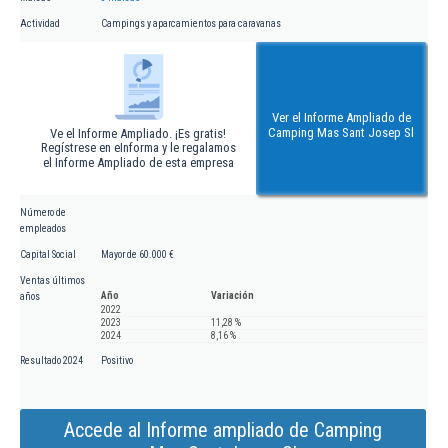
Actividad
Campings y aparcamientos para caravanas
Ver el Informe Ampliado de
Camping Mas Sant Josep Sl
Ve el Informe Ampliado. ¡Es gratis!
Regístrese en eInforma y le regalamos
el Informe Ampliado de esta empresa
Número de
empleados
Capital Social
Mayor de 60.000 €
Ventas últimos
Año
Variación
años
2022
2023
11,28 %
2024
8,16 %
Resultado 2024
Positivo
Accede al Informe ampliado de Camping