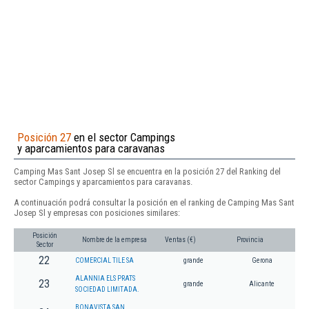
Posición 27
en el sector Campings
y aparcamientos para caravanas
Camping Mas Sant Josep Sl se encuentra en la posición 27 del Ranking del
sector Campings y aparcamientos para caravanas.
A continuación podrá consultar la posición en el ranking de Camping Mas Sant
Josep Sl y empresas con posiciones similares:
Posición
Nombre de la empresa
Ventas (€)
Provincia
Sector
22
COMERCIAL TILE SA
grande
Gerona
ALANNIA ELS PRATS
23
grande
Alicante
SOCIEDAD LIMITADA.
BONAVISTA SAN