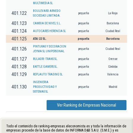
MULTIMEDIA SL
BOULEVARD ARNEDO
401.122
pequeña
La Rioja
SOCIEDAD LIMITADA.
401.123
CAMBIA DE NIVEL S.L.
pequeña
Barcelona
401.124
AUTOCARES HERENCIA SL
pequeña
Ciudad Real
401.125
ATAI 22 SL.
pequeña
Barcelona
PINTURAS Y DECORACION
401.126
pequeña
Ciudad Real
JEYMA SL UNIPERSONAL
401.127
RULADRI -TRANS SL.
pequeña
Orense
401.128
BATTLE GAMERS SL.
pequeña
Córdoba
401.129
REPLAUTO TRADING SL
pequeña
Valencia
INGENIERIA
401.130
PRODUCTIVIDAD Y
pequeña
Madrid
SISTEMAS SL
Ver Ranking de Empresas Nacional
Todo el contenido de ranking-empresas.eleconomista.es y toda la información de
empresas procede de la base de datos de INFORMA D&B S.A.U. (S.M.E.) y es