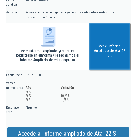
Jurídica
Actividad
Servicios técnicos de ingeniería y otras actividades relacionadas con el
asesoramiento técnico
Ver el Informe
Ampliado de Atai 22
Ve el Informe Ampliado. ¡Es gratis!
Regístrese en eInforma y le regalamos el
Sl.
Informe Ampliado de esta empresa
Capital Social
De 0 a 3.100 €
Ventas
Año
Variación
últimos años
2022
2023
10,29 %
2024
-1,23 %
Resultado
Negativo
2024
Accede al Informe ampliado de Atai 22 Sl.