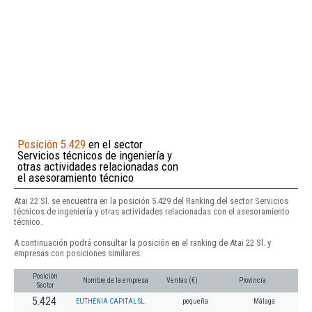
Posición 5.429
en el sector
Servicios técnicos de ingeniería y
otras actividades relacionadas con
el asesoramiento técnico
Atai 22 Sl. se encuentra en la posición 5.429 del Ranking del sector Servicios
técnicos de ingeniería y otras actividades relacionadas con el asesoramiento
técnico.
A continuación podrá consultar la posición en el ranking de Atai 22 Sl. y
empresas con posiciones similares:
Posición
Nombre de la empresa
Ventas (€)
Provincia
Sector
5.424
EUTHENIA CAPITAL SL.
pequeña
Málaga