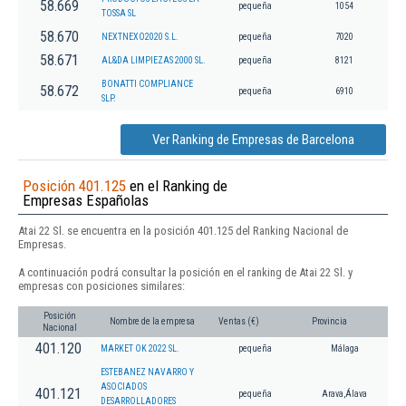
58.669
pequeña
1054
TOSSA SL
58.670
NEXTNEXO2020 S.L.
pequeña
7020
58.671
AL&DA LIMPIEZAS 2000 SL.
pequeña
8121
BONATTI COMPLIANCE
58.672
pequeña
6910
SLP.
Ver Ranking de Empresas de Barcelona
Posición 401.125
en el Ranking de
Empresas Españolas
Atai 22 Sl. se encuentra en la posición 401.125 del Ranking Nacional de
Empresas.
A continuación podrá consultar la posición en el ranking de Atai 22 Sl. y
empresas con posiciones similares:
Posición
Nombre de la empresa
Ventas (€)
Provincia
Nacional
401.120
MARKET OK 2022 SL.
pequeña
Málaga
ESTEBANEZ NAVARRO Y
ASOCIADOS
401.121
pequeña
Arava,Álava
DESARROLLADORES