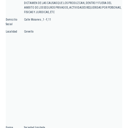
DICTAMEN DE LAS CAUSAS QUE LOS PRODUZCAN, DENTRO Y FUERA DEL
AMBITO DE LOS SEGUROS PRIVADOS, ACTIVIDADES REQUERIDAS POR PERSONAS,
FISICAS Y JURIDICAS, ETC
Domicilio
Calle Moianes , 1 - F, 11
Social
Localidad
Cervello
Forma
Sociedad limitada