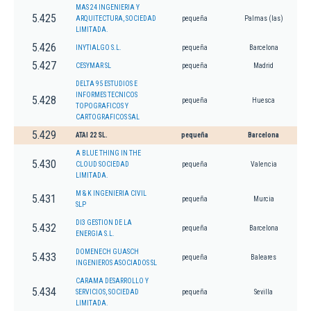
MAS 24 INGENIERIA Y
5.425
ARQUITECTURA, SOCIEDAD
pequeña
Palmas (las)
LIMITADA.
5.426
INYTIALGO S.L.
pequeña
Barcelona
5.427
CESYMAR SL
pequeña
Madrid
DELTA 95 ESTUDIOS E
INFORMES TECNICOS
5.428
pequeña
Huesca
TOPOGRAFICOS Y
CARTOGRAFICOS SAL
5.429
ATAI 22 SL.
pequeña
Barcelona
A BLUE THING IN THE
5.430
CLOUD SOCIEDAD
pequeña
Valencia
LIMITADA.
M & K INGENIERIA CIVIL
5.431
pequeña
Murcia
SLP
DI3 GESTION DE LA
5.432
pequeña
Barcelona
ENERGIA S.L.
DOMENECH GUASCH
5.433
pequeña
Baleares
INGENIEROS ASOCIADOS SL
CARAMA DESARROLLO Y
5.434
SERVICIOS, SOCIEDAD
pequeña
Sevilla
LIMITADA.