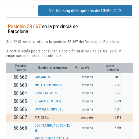
Ver Ranking de Empresas del CNAE 7112
Posición 58.667
en la provincia de
Barcelona
Atai 22 Sl. se encuentra en la posición 58.667 del Ranking de Barcelona.
A continuación podrá consultar la posición en el ranking de Atai 22 Sl. y
empresas con posiciones similares:
Posición
Sector
Nombre de la empresa
Ventas (€)
Provincia
Actividad
58.662
SARGANT SL
pequeña
6831
58.663
NMI ELECTRONICS SL
pequeña
2611
58.664
FINS EL GORRO SL
pequeña
9621
58.665
EL RACO DE MILU SL.
pequeña
9699
58.666
CAMBIA DE NIVEL S.L.
pequeña
5611
58.667
ATAI 22 SL.
pequeña
7112
ECO 7 LANGUAGE CENTRE
58.668
pequeña
8559
SL
PRODUCTOS LACTEOS LA